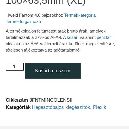
100×63,5mm (XL)
Iweld Fantom 4.6 pajzsokhoz
Termékkategória
Termékforgalmazó
A termékoldalon feltüntetett árak bruttó árak, amelyek
tartalmazzák a 27%-os ÁFA-t. A
kosár
, valamint
pénztár
oldalakon az ÁFA-val terhelt árak kerülnek megjelenítésre,
tételesen tájékoztatva az adótartalomról.
Kosárba teszem
Cikkszám
8FNTMINCOLENSII
Kategóriák
Hegesztőpajzs kiegészítők
,
Plexik