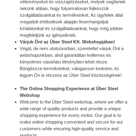
véleményeket és visszajelzéseket, melyek segítenek
nekünk abban, hogy folyamatosan fejlesszük
szolgáltatásainkat és termékeinket. Az ügyfelek által
megadott értékelések alapján finomhangoljuk
kínálatunkat és szolgáltatásainkat, hogy még jobban
megfeleljünk az igényeiknek.
Várjuk Önt az Über Steel Kft. Webshopjában!
Végül, de nem utolsósorban, szeretettel várjuk Önt a
webshopunkban, ahol garantáltan kellemes és
kényelmes vásárlási élményben lehet része.
Böngéssze termékeinket, válogasson kedvére, és
legyen Ön is részese az Über Steel közösségének!
The Online Shopping Experience at Über Steel
Webshop
Welcome to the Über Steel webshop, where we offer a
wide range of quality products and provide a unique
shopping experience for every visitor. Our goal is to
make online shopping convenient and secure for our
customers while ensuring high-quality service and
products.