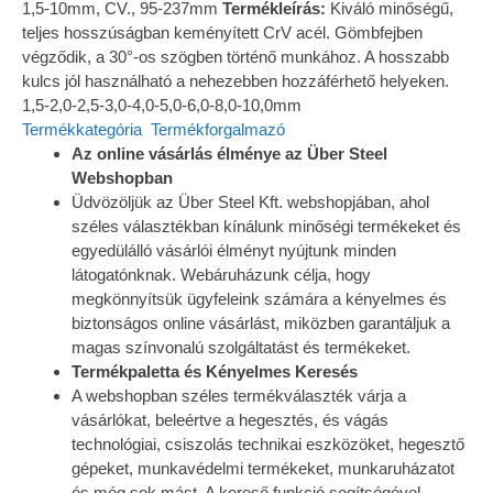
1,5-10mm, CV., 95-237mm
Termékleírás:
Kiváló minőségű,
teljes hosszúságban keményített CrV acél. Gömbfejben
végződik, a 30°-os szögben történő munkához. A hosszabb
kulcs jól használható a nehezebben hozzáférhető helyeken.
1,5-2,0-2,5-3,0-4,0-5,0-6,0-8,0-10,0mm
Termékkategória
Termékforgalmazó
Az online vásárlás élménye az Über Steel
Webshopban
Üdvözöljük az Über Steel Kft. webshopjában, ahol
széles választékban kínálunk minőségi termékeket és
egyedülálló vásárlói élményt nyújtunk minden
látogatónknak. Webáruházunk célja, hogy
megkönnyítsük ügyfeleink számára a kényelmes és
biztonságos online vásárlást, miközben garantáljuk a
magas színvonalú szolgáltatást és termékeket.
Termékpaletta és Kényelmes Keresés
A webshopban széles termékválaszték várja a
vásárlókat, beleértve a hegesztés, és vágás
technológiai, csiszolás technikai eszközöket, hegesztő
gépeket, munkavédelmi termékeket, munkaruházatot
és még sok mást. A kereső funkció segítségével