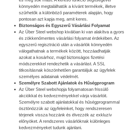
könnyedén megtalálhatók a kívánt termékek, illetve
szűrhetők a különböző paraméterek alapján, hogy
pontosan azt kapja meg, amit keres.
Biztonságos és Egyszerű Vásárlási Folyamat
Az Über Steel webshop kiválóan ki van alakítva a gyors
és zökkenőmentes vásárlási folyamat érdekében. Az
egyszerű regisztráció után a vásárlók könnyedén
válogathatnak a termékek között, hozzáadhatják
azokat a kosárhoz, majd biztonságos fizetési
módszerekkel rendezhetik a vásárlást. A SSL
titkosításnak köszönhetően garantáljuk az ügyfelek
személyes adatainak védelmét.
Személyre Szabott Ajánlatok és Hűségprogram
Az Über Steel webshopja folyamatosan frissülő
akciókkal és kedvezményekkel várja vásárlóit.
Személyre szabott ajánlatokkal és hűségprogrammal
ösztönözzük az ügyfeleinket, hogy rendszeresen
térjenek vissza hozzánk és élvezzék az exkluzív
előnyöket. A rendszeres vásárlóknak különleges
kedvezményeket tudunk ajánlani.