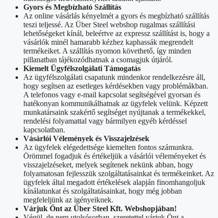
Gyors és Megbízható Szállítás
Az online vásárlás kényelmét a gyors és megbízható szállítás
teszi teljessé. Az Über Steel webshop rugalmas szállítási
lehetőségeket kínál, beleértve az expressz szállítást is, hogy a
vásárlók minél hamarabb kézhez kaphassák megrendelt
termékeiket. A szállítás nyomon követhető, így minden
pillanatban tájékozódhatnak a csomagjuk útjáról.
Kiemelt Ügyfélszolgálati Támogatás
Az ügyfélszolgálati csapatunk mindenkor rendelkezésre áll,
hogy segítsen az esetleges kérdésekben vagy problémákban.
A telefonos vagy e-mail kapcsolat segítségével gyorsan és
hatékonyan kommunikálhatnak az ügyfelek velünk. Képzett
munkatársaink szakértő segítséget nyújtanak a termékekkel,
rendelési folyamattal vagy bármilyen egyéb kérdéssel
kapcsolatban.
Vásárlói Vélemények és Visszajelzések
Az ügyfelek elégedettsége kiemelten fontos számunkra.
Örömmel fogadjuk és értékeljük a vásárlói véleményeket és
visszajelzéseket, melyek segítenek nekünk abban, hogy
folyamatosan fejlesszük szolgáltatásainkat és termékeinket. Az
ügyfelek által megadott értékelések alapján finomhangoljuk
kínálatunkat és szolgáltatásainkat, hogy még jobban
megfeleljünk az igényeiknek.
Várjuk Önt az Über Steel Kft. Webshopjában!
Végül, de nem utolsósorban, szeretettel várjuk Önt a