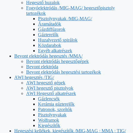
Hegesztő huzalok
Fogyóelektródás /MIG-MAG/ hegesztőpisztoly
tartozékok
Pisztolynyakak /MIG-MAG/
Áramátadók
Gázdiffúzorok
Gázterelők
Huzalvezető spirálok
Közdarabok
Egyéb alkatrészek
Bevont elektródás hegesztés /MMA/
Bevont elektródás hegesztőgépek
Bevont elektróda
Bevont elektródás hegesztési tartozékok
AWI hegesztés /TIG/
AWI hegesztő gépek
AWI hegesztő pisztolyok
AWI Hegesztő alkatrészek
Gázlencsék
Kerámia gázterelők
Patronok, szorítók
Pisztolynyakak
Wolframok
Kiegészítők
Hegeszési kellékek, kiegészítők /MIG-MAG ; MMA ; TIG/