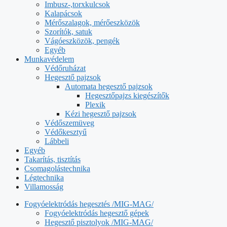
Imbusz-,torxkulcsok
Kalapácsok
Mérőszalagok, mérőeszközök
Szorítók, satuk
Vágóeszközök, pengék
Egyéb
Munkavédelem
Védőruházat
Hegesztő pajzsok
Automata hegesztő pajzsok
Hegesztőpajzs kiegészítők
Plexik
Kézi hegesztő pajzsok
Védőszemüveg
Védőkesztyű
Lábbeli
Egyéb
Takarítás, tisztítás
Csomagolástechnika
Légtechnika
Villamosság
Fogyóelektródás hegesztés /MIG-MAG/
Fogyóelektródás hegesztő gépek
Hegesztő pisztolyok /MIG-MAG/