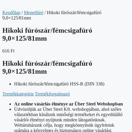
Kezdőlap
/
Menetfúró
/ Hikoki fúrószár/fémcsigafúró
9,0×125/81mm
Hikoki fúrószár/fémcsigafúró
9,0×125/81mm
616
Ft
Hikoki fúrószár/fémcsigafúró
9,0×125/81mm
Hikoki fúrószár/fémcsigafúró HSS-R (DIN 338)
Termékkategória
Termékforgalmazó
Az online vásárlás élménye az Über Steel Webshopban
Üdvözöljük az Über Steel Kft. webshopjában, ahol széles
választékban kínálunk minőségi termékeket és egyedülálló
vásárlói élményt nyújtunk minden látogatónknak.
Webáruházunk célja, hogy megkönnyítsük ügyfeleink
számára a kényelmes és biztonságos online vásárlást,