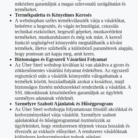
miközben garantáljuk a magas színvonalú szolgáltatást és
termékeket.
Termékpaletta és Kényelmes Keresés
A webshopban széles termékválaszték várja a vásárlókat,
beleértve a hegesztés, és vágás technológiai, csiszolás
technikai eszközöket, hegesztő gépeket, munkavédelmi
termékeket, munkaruházatot és még sok mást. A kereső
funkció segítségével könnyedén megtalálhatók a kívánt
termékek, illetve szűrhetők a különböző paraméterek alapján,
hogy pontosan azt kapja meg, amit keres.
Biztonságos és Egyszerű Vásárlási Folyamat
Az Über Steel webshop kiválóan ki van alakítva a gyors és
zökkenőmentes vásárlási folyamat érdekében. Az egyszerű
regisztráció után a vásárlók könnyedén válogathatnak a
termékek között, hozzáadhatják azokat a kosárhoz, majd
biztonságos fizetési módszerekkel rendezhetik a vásárlást. A
SSL titkosításnak köszönhetően garantáljuk az ügyfelek
személyes adatainak védelmét.
Személyre Szabott Ajánlatok és Hűségprogram
Az Über Steel webshopja folyamatosan frissülő akciókkal és
kedvezményekkel várja vásárlóit. Személyre szabott
ajánlatokkal és hűségprogrammal ösztönözzük az
ügyfeleinket, hogy rendszeresen térjenek vissza hozzánk és
élvezzék az exkluzív előnyöket. A rendszeres vásárlóknak
különleges kedvezményeket tudunk ajánlani.