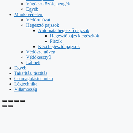
Vágóeszközök, pengék
Egyéb
Munkavédelem
Védőruházat
Hegesztő pajzsok
Automata hegesztő pajzsok
Hegesztőpajzs kiegészítők
Plexik
Kézi hegesztő pajzsok
Védőszemüveg
Védőkesztyű
Lábbeli
Egyéb
Takarítás, tisztítás
Csomagolástechnika
Légtechnika
Villamosság