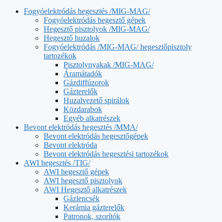
Fogyóelektródás hegesztés /MIG-MAG/
Fogyóelektródás hegesztő gépek
Hegesztő pisztolyok /MIG-MAG/
Hegesztő huzalok
Fogyóelektródás /MIG-MAG/ hegesztőpisztoly
tartozékok
Pisztolynyakak /MIG-MAG/
Áramátadók
Gázdiffúzorok
Gázterelők
Huzalvezető spirálok
Közdarabok
Egyéb alkatrészek
Bevont elektródás hegesztés /MMA/
Bevont elektródás hegesztőgépek
Bevont elektróda
Bevont elektródás hegesztési tartozékok
AWI hegesztés /TIG/
AWI hegesztő gépek
AWI hegesztő pisztolyok
AWI Hegesztő alkatrészek
Gázlencsék
Kerámia gázterelők
Patronok, szorítók