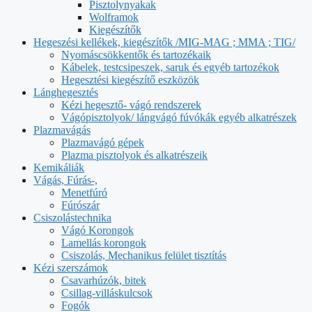
Pisztolynyakak
Wolframok
Kiegészítők
Hegeszési kellékek, kiegészítők /MIG-MAG ; MMA ; TIG/
Nyomáscsökkentők és tartozékaik
Kábelek, testcsipeszek, saruk és egyéb tartozékok
Hegesztési kiegészítő eszközök
Lánghegesztés
Kézi hegesztő- vágó rendszerek
Vágópisztolyok/ lángvágó fúvókák egyéb alkatrészek
Plazmavágás
Plazmavágó gépek
Plazma pisztolyok és alkatrészeik
Kemikáliák
Vágás, Fúrás-,
Menetfúró
Fúrószár
Csiszolástechnika
Vágó Korongok
Lamellás korongok
Csiszolás, Mechanikus felület tisztítás
Kézi szerszámok
Csavarhúzók, bitek
Csillag-villáskulcsok
Fogók