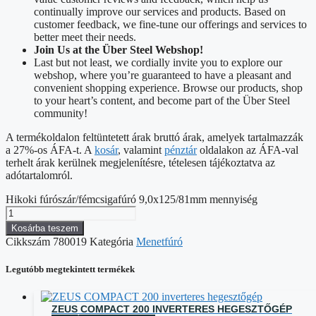
continually improve our services and products. Based on
customer feedback, we fine-tune our offerings and services to
better meet their needs.
Join Us at the Über Steel Webshop!
Last but not least, we cordially invite you to explore our
webshop, where you’re guaranteed to have a pleasant and
convenient shopping experience. Browse our products, shop
to your heart’s content, and become part of the Über Steel
community!
A termékoldalon feltüntetett árak bruttó árak, amelyek tartalmazzák
a 27%-os ÁFA-t. A
kosár
, valamint
pénztár
oldalakon az ÁFA-val
terhelt árak kerülnek megjelenítésre, tételesen tájékoztatva az
adótartalomról.
Hikoki fúrószár/fémcsigafúró 9,0x125/81mm mennyiség
Kosárba teszem
Cikkszám
780019
Kategória
Menetfúró
Legutóbb megtekintett termékek
ZEUS COMPACT 200 INVERTERES HEGESZTŐGÉP