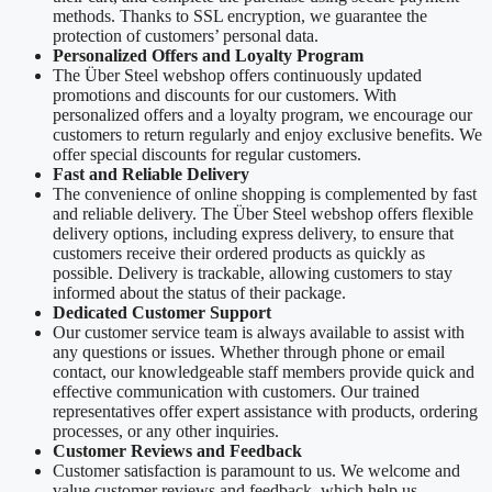
methods. Thanks to SSL encryption, we guarantee the
protection of customers’ personal data.
Personalized Offers and Loyalty Program
The Über Steel webshop offers continuously updated
promotions and discounts for our customers. With
personalized offers and a loyalty program, we encourage our
customers to return regularly and enjoy exclusive benefits. We
offer special discounts for regular customers.
Fast and Reliable Delivery
The convenience of online shopping is complemented by fast
and reliable delivery. The Über Steel webshop offers flexible
delivery options, including express delivery, to ensure that
customers receive their ordered products as quickly as
possible. Delivery is trackable, allowing customers to stay
informed about the status of their package.
Dedicated Customer Support
Our customer service team is always available to assist with
any questions or issues. Whether through phone or email
contact, our knowledgeable staff members provide quick and
effective communication with customers. Our trained
representatives offer expert assistance with products, ordering
processes, or any other inquiries.
Customer Reviews and Feedback
Customer satisfaction is paramount to us. We welcome and
value customer reviews and feedback, which help us