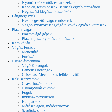
Nyomáscsökkentők és tartozékaik
Kábelek, testcsipeszek, saruk és egyéb tartozékok
Hegesztési kiegészítő eszközök
Lánghegesztés
Kézi hegesztő- vágó rendszerek
Vágópisztolyok/ lángvágó fúvókák egyéb alkatrészek
Plazmavágás
Plazmavágó gépek
Plazma pisztolyok és alkatrészeik
Kemikáliák
Vágás, Fúrás-,
Menetfúró
Fúrószár
Csiszolástechnika
Vágó Korongok
Lamellás korongok
Csiszolás, Mechanikus felület tisztítás
Kézi szerszámok
Csavarhúzók, bitek
Csillag-villáskulcsok
Fogók
Imbusz-,torxkulcsok
Kalapácsok
Mérőszalagok, mérőeszközök
Szorítók, satuk