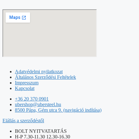
Adatvédelmi nyilatkozat
Általános Szerződési Feltételek
Impresszum
Kapcsolat
+36 20 370 0901
ubershop@ubersteel.hu
8500 Pápa, Gém utca 9. (navigáció indítása)
Elállás a szerződéstől
BOLT NYITVATARTÁS
H-P 7.30-11.30 12.30-16.30