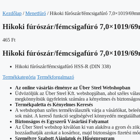
Kezdőlap
/
Menetfúró
/ Hikoki fúrószár/fémcsigafúró 7,0×1019/69m
Hikoki fúrószár/fémcsigafúró 7,0×1019/
465
Ft
Hikoki fúrószár/fémcsigafúró 7,0×1019/
Hikoki fúrószár/fémcsigafúró HSS-R (DIN 338)
Termékkategória
Termékforgalmazó
Az online vásárlás élménye az Über Steel Webshopban
Üdvözöljük az Über Steel Kft. webshopjában, ahol széles vála
megkönnyítsük ügyfeleink számára a kényelmes és biztonságos o
Termékpaletta és Kényelmes Keresés
A webshopban széles termékválaszték várja a vásárlókat, beleé
sok mást. A kereső funkció segítségével könnyedén megtalálhat
Biztonságos és Egyszerű Vásárlási Folyamat
Az Über Steel webshop kiválóan ki van alakítva a gyors és zök
hozzáadhatják azokat a kosárhoz, majd biztonságos fizetési mód
Személyre Szabott Ajánlatok és Hűségprogram