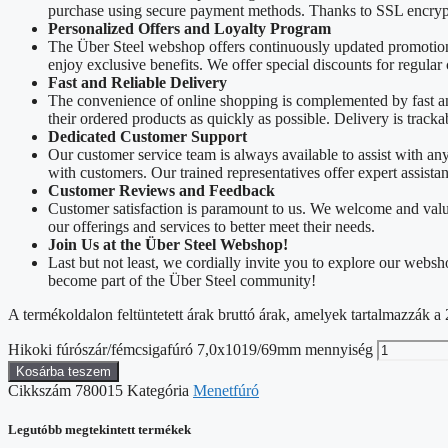
purchase using secure payment methods. Thanks to SSL encrypti
Personalized Offers and Loyalty Program
The Über Steel webshop offers continuously updated promotions
enjoy exclusive benefits. We offer special discounts for regular
Fast and Reliable Delivery
The convenience of online shopping is complemented by fast and 
their ordered products as quickly as possible. Delivery is track
Dedicated Customer Support
Our customer service team is always available to assist with a
with customers. Our trained representatives offer expert assista
Customer Reviews and Feedback
Customer satisfaction is paramount to us. We welcome and valu
our offerings and services to better meet their needs.
Join Us at the Über Steel Webshop!
Last but not least, we cordially invite you to explore our web
become part of the Über Steel community!
A termékoldalon feltüntetett árak bruttó árak, amelyek tartalmazzák
Hikoki fúrószár/fémcsigafúró 7,0x1019/69mm mennyiség
Kosárba teszem
Cikkszám
780015
Kategória
Menetfúró
Legutóbb megtekintett termékek