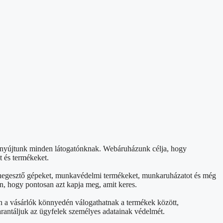
t nyújtunk minden látogatónknak. Webáruházunk célja, hogy
t és termékeket.
et, hegesztő gépeket, munkavédelmi termékeket, munkaruházatot és még
n, hogy pontosan azt kapja meg, amit keres.
án a vásárlók könnyedén válogathatnak a termékek között,
arantáljuk az ügyfelek személyes adatainak védelmét.