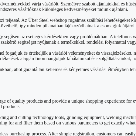
edvezményekkel várja vásárlóit. Személyre szabott ajánlatokkal és hű
rendszeres vásárlóknak különleges kedvezményeket tudunk ajánlani.
zi teljessé. Az Über Steel webshop rugalmas szállítási lehetőségeket kín
övethető, így minden pillanatban tájékozódhatnak a csomagjuk útjáról.
gy segítsen az esetleges kérdésekben vagy problémákban. A telefonos v
akértő segítséget nyújtanak a termékekkel, rendelési folyamattal vag
 fogadjuk és értékeljük a vásárlói véleményeket és visszajelzéseket,
 értékelések alapján finomhangoljuk kínálatunkat és szolgáltatásainkat
nkban, ahol garantáltan kellemes és kényelmes vásárlási élményben leh
e of quality products and provide a unique shopping experience for ev
d products.
lding and cutting technology tools, grinding equipment, welding mach
king for and filter them based on various parameters to get exactly wha
mless purchasing process. After simple registration, customers can easil