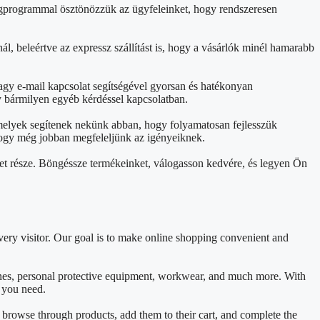
ségprogrammal ösztönözzük az ügyfeleinket, hogy rendszeresen
ál, beleértve az expressz szállítást is, hogy a vásárlók minél hamarabb
agy e-mail kapcsolat segítségével gyorsan és hatékonyan
y bármilyen egyéb kérdéssel kapcsolatban.
 melyek segítenek nekünk abban, hogy folyamatosan fejlesszük
, hogy még jobban megfeleljünk az igényeiknek.
et része. Böngéssze termékeinket, válogasson kedvére, és legyen Ön
ery visitor. Our goal is to make online shopping convenient and
ines, personal protective equipment, workwear, and much more. With
t you need.
y browse through products, add them to their cart, and complete the