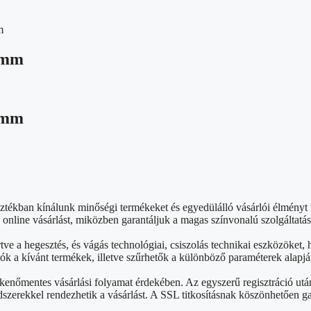
m
69mm
69mm
sztékban kínálunk minőségi termékeket és egyedülálló vásárlói élmény
nline vásárlást, miközben garantáljuk a magas színvonalú szolgáltatás
rtve a hegesztés, és vágás technológiai, csiszolás technikai eszközök
ók a kívánt termékek, illetve szűrhetők a különböző paraméterek alapjá
kenőmentes vásárlási folyamat érdekében. Az egyszerű regisztráció ut
szerekkel rendezhetik a vásárlást. A SSL titkosításnak köszönhetően g