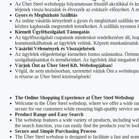
Az Über Steel webshopja folyamatosan frissülő akciókkal és k
térjenek vissza hozzánk és élvezzék az exkluzív előnyöket. A 
Gyors és Megbízható Szállítás
Az online vásárlás kényelmét a gyors és megbízható szállítás tes
kézhez kaphassák megrendelt termékeiket. A szállítás nyomon k
Kiemelt Ügyfélszolgálati Támogatás
Az ügyfélszolgálati csapatunk mindenkor rendelkezésre áll, ho
kommunikálhatnak az ügyfelek velünk. Képzett munkatársaink sz
Vásárlói Vélemények és Visszajelzések
Az ügyfelek elégedettsége kiemelten fontos számunkra. Örömmel
szolgáltatásainkat és termékeinket. Az ügyfelek által megadott
Várjuk Önt az Über Steel Kft. Webshopjában!
Végül, de nem utolsósorban, szeretettel várjuk Önt a webshopu
is részese az Über Steel közösségének!
The Online Shopping Experience at Über Steel Webshop
Welcome to the Über Steel webshop, where we offer a wide rang
secure for our customers while ensuring high-quality service an
Product Range and Easy Search
The webshop features a wide variety of products, including we
the search function, you can easily find the products you’re loo
Secure and Simple Purchasing Process
The Über Steel webshop is designed to facilitate a fast and sea