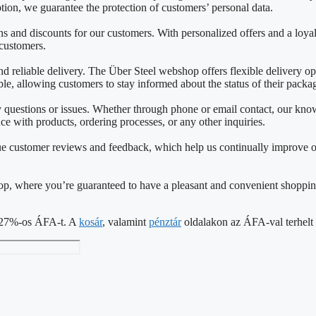
on, we guarantee the protection of customers’ personal data.
 and discounts for our customers. With personalized offers and a loya
 customers.
reliable delivery. The Über Steel webshop offers flexible delivery opti
able, allowing customers to stay informed about the status of their packa
ny questions or issues. Whether through phone or email contact, our k
nce with products, ordering processes, or any other inquiries.
e customer reviews and feedback, which help us continually improve o
shop, where you’re guaranteed to have a pleasant and convenient shoppin
 a 27%-os ÁFA-t. A
kosár
, valamint
pénztár
oldalakon az ÁFA-val terhelt á