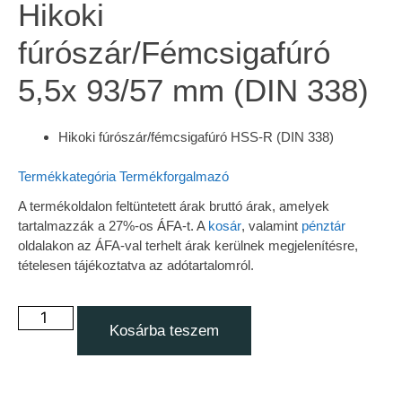
Hikoki
fúrószár/Fémcsigafúró
5,5x 93/57 mm (DIN 338)
Hikoki fúrószár/fémcsigafúró HSS-R (DIN 338)
Termékkategória
Termékforgalmazó
A termékoldalon feltüntetett árak bruttó árak, amelyek
tartalmazzák a 27%-os ÁFA-t. A
kosár
, valamint
pénztár
oldalakon az ÁFA-val terhelt árak kerülnek megjelenítésre,
tételesen tájékoztatva az adótartalomról.
Kosárba teszem