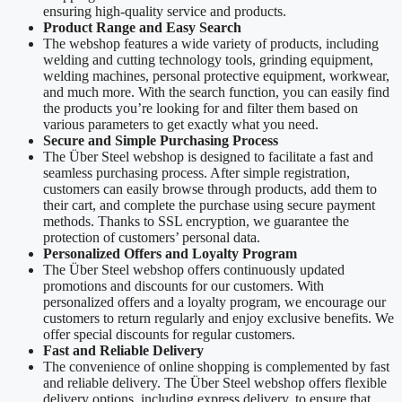
ensuring high-quality service and products.
Product Range and Easy Search
The webshop features a wide variety of products, including
welding and cutting technology tools, grinding equipment,
welding machines, personal protective equipment, workwear,
and much more. With the search function, you can easily find
the products you’re looking for and filter them based on
various parameters to get exactly what you need.
Secure and Simple Purchasing Process
The Über Steel webshop is designed to facilitate a fast and
seamless purchasing process. After simple registration,
customers can easily browse through products, add them to
their cart, and complete the purchase using secure payment
methods. Thanks to SSL encryption, we guarantee the
protection of customers’ personal data.
Personalized Offers and Loyalty Program
The Über Steel webshop offers continuously updated
promotions and discounts for our customers. With
personalized offers and a loyalty program, we encourage our
customers to return regularly and enjoy exclusive benefits. We
offer special discounts for regular customers.
Fast and Reliable Delivery
The convenience of online shopping is complemented by fast
and reliable delivery. The Über Steel webshop offers flexible
delivery options, including express delivery, to ensure that