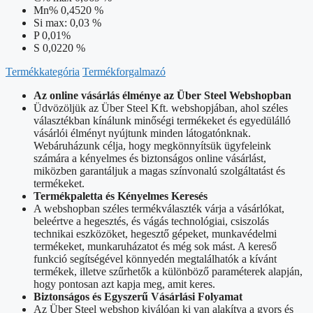
Mn% 0,4520 %
Si max: 0,03 %
P 0,01%
S 0,0220 %
Termékkategória
Termékforgalmazó
Az online vásárlás élménye az Über Steel Webshopban
Üdvözöljük az Über Steel Kft. webshopjában, ahol széles
választékban kínálunk minőségi termékeket és egyedülálló
vásárlói élményt nyújtunk minden látogatónknak.
Webáruházunk célja, hogy megkönnyítsük ügyfeleink
számára a kényelmes és biztonságos online vásárlást,
miközben garantáljuk a magas színvonalú szolgáltatást és
termékeket.
Termékpaletta és Kényelmes Keresés
A webshopban széles termékválaszték várja a vásárlókat,
beleértve a hegesztés, és vágás technológiai, csiszolás
technikai eszközöket, hegesztő gépeket, munkavédelmi
termékeket, munkaruházatot és még sok mást. A kereső
funkció segítségével könnyedén megtalálhatók a kívánt
termékek, illetve szűrhetők a különböző paraméterek alapján,
hogy pontosan azt kapja meg, amit keres.
Biztonságos és Egyszerű Vásárlási Folyamat
Az Über Steel webshop kiválóan ki van alakítva a gyors és