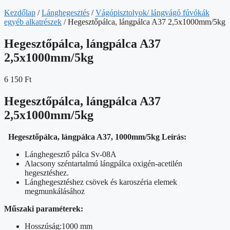
Kezdőlap
/
Lánghegesztés
/
Vágópisztolyok/ lángvágó fúvókák
egyéb alkatrészek
/ Hegesztőpálca, lángpálca A37 2,5x1000mm/5kg
Hegesztőpálca, lángpálca A37
2,5x1000mm/5kg
6 150
Ft
Hegesztőpálca, lángpálca A37
2,5x1000mm/5kg
Hegesztőpálca, lángpálca A37, 1000mm/5kg
Leírás:
Lánghegesztő pálca Sv-08A
Alacsony széntartalmú lángpálca oxigén-acetilén
hegesztéshez.
Lánghegesztéshez csövek és karoszéria elemek
megmunkálásához
Műszaki paraméterek:
Hosszúság:1000 mm