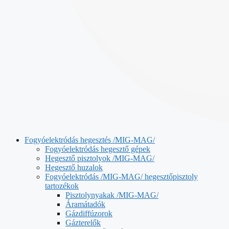
Fogyóelektródás hegesztés /MIG-MAG/
Fogyóelektródás hegesztő gépek
Hegesztő pisztolyok /MIG-MAG/
Hegesztő huzalok
Fogyóelektródás /MIG-MAG/ hegesztőpisztoly
tartozékok
Pisztolynyakak /MIG-MAG/
Áramátadók
Gázdiffúzorok
Gázterelők