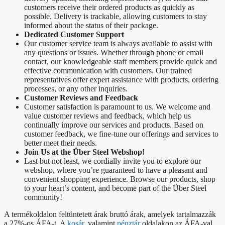
customers receive their ordered products as quickly as
possible. Delivery is trackable, allowing customers to stay
informed about the status of their package.
Dedicated Customer Support
Our customer service team is always available to assist with
any questions or issues. Whether through phone or email
contact, our knowledgeable staff members provide quick and
effective communication with customers. Our trained
representatives offer expert assistance with products, ordering
processes, or any other inquiries.
Customer Reviews and Feedback
Customer satisfaction is paramount to us. We welcome and
value customer reviews and feedback, which help us
continually improve our services and products. Based on
customer feedback, we fine-tune our offerings and services to
better meet their needs.
Join Us at the Über Steel Webshop!
Last but not least, we cordially invite you to explore our
webshop, where you’re guaranteed to have a pleasant and
convenient shopping experience. Browse our products, shop
to your heart’s content, and become part of the Über Steel
community!
A termékoldalon feltüntetett árak bruttó árak, amelyek tartalmazzák
a 27%-os ÁFA-t. A
kosár
, valamint
pénztár
oldalakon az ÁFA-val