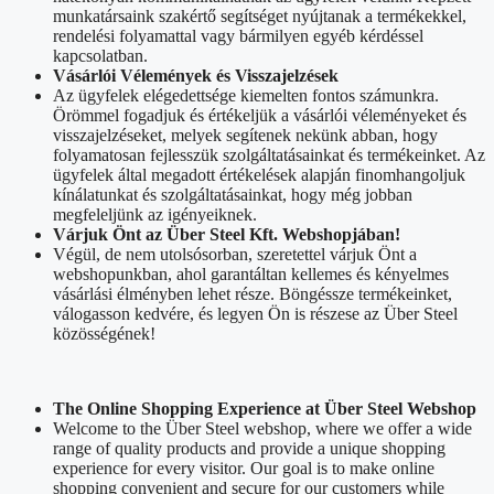
munkatársaink szakértő segítséget nyújtanak a termékekkel,
rendelési folyamattal vagy bármilyen egyéb kérdéssel
kapcsolatban.
Vásárlói Vélemények és Visszajelzések
Az ügyfelek elégedettsége kiemelten fontos számunkra.
Örömmel fogadjuk és értékeljük a vásárlói véleményeket és
visszajelzéseket, melyek segítenek nekünk abban, hogy
folyamatosan fejlesszük szolgáltatásainkat és termékeinket. Az
ügyfelek által megadott értékelések alapján finomhangoljuk
kínálatunkat és szolgáltatásainkat, hogy még jobban
megfeleljünk az igényeiknek.
Várjuk Önt az Über Steel Kft. Webshopjában!
Végül, de nem utolsósorban, szeretettel várjuk Önt a
webshopunkban, ahol garantáltan kellemes és kényelmes
vásárlási élményben lehet része. Böngéssze termékeinket,
válogasson kedvére, és legyen Ön is részese az Über Steel
közösségének!
The Online Shopping Experience at Über Steel Webshop
Welcome to the Über Steel webshop, where we offer a wide
range of quality products and provide a unique shopping
experience for every visitor. Our goal is to make online
shopping convenient and secure for our customers while