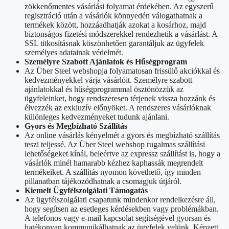
zökkenőmentes vásárlási folyamat érdekében. Az egyszerű
regisztráció után a vásárlók könnyedén válogathatnak a
termékek között, hozzáadhatják azokat a kosárhoz, majd
biztonságos fizetési módszerekkel rendezhetik a vásárlást. A
SSL titkosításnak köszönhetően garantáljuk az ügyfelek
személyes adatainak védelmét.
Személyre Szabott Ajánlatok és Hűségprogram
Az Über Steel webshopja folyamatosan frissülő akciókkal és
kedvezményekkel várja vásárlóit. Személyre szabott
ajánlatokkal és hűségprogrammal ösztönözzük az
ügyfeleinket, hogy rendszeresen térjenek vissza hozzánk és
élvezzék az exkluzív előnyöket. A rendszeres vásárlóknak
különleges kedvezményeket tudunk ajánlani.
Gyors és Megbízható Szállítás
Az online vásárlás kényelmét a gyors és megbízható szállítás
teszi teljessé. Az Über Steel webshop rugalmas szállítási
lehetőségeket kínál, beleértve az expressz szállítást is, hogy a
vásárlók minél hamarabb kézhez kaphassák megrendelt
termékeiket. A szállítás nyomon követhető, így minden
pillanatban tájékozódhatnak a csomagjuk útjáról.
Kiemelt Ügyfélszolgálati Támogatás
Az ügyfélszolgálati csapatunk mindenkor rendelkezésre áll,
hogy segítsen az esetleges kérdésekben vagy problémákban.
A telefonos vagy e-mail kapcsolat segítségével gyorsan és
hatékonyan kommunikálhatnak az ügyfelek velünk. Képzett