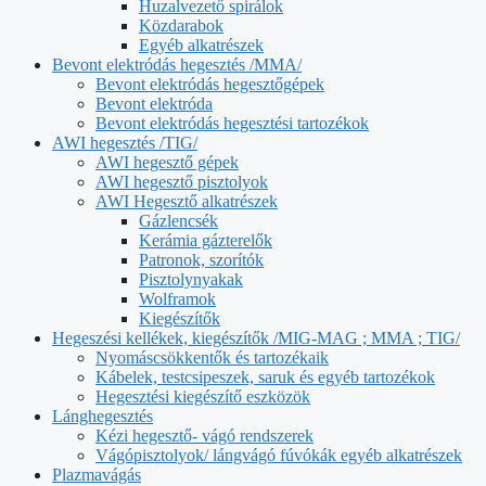
Huzalvezető spirálok
Közdarabok
Egyéb alkatrészek
Bevont elektródás hegesztés /MMA/
Bevont elektródás hegesztőgépek
Bevont elektróda
Bevont elektródás hegesztési tartozékok
AWI hegesztés /TIG/
AWI hegesztő gépek
AWI hegesztő pisztolyok
AWI Hegesztő alkatrészek
Gázlencsék
Kerámia gázterelők
Patronok, szorítók
Pisztolynyakak
Wolframok
Kiegészítők
Hegeszési kellékek, kiegészítők /MIG-MAG ; MMA ; TIG/
Nyomáscsökkentők és tartozékaik
Kábelek, testcsipeszek, saruk és egyéb tartozékok
Hegesztési kiegészítő eszközök
Lánghegesztés
Kézi hegesztő- vágó rendszerek
Vágópisztolyok/ lángvágó fúvókák egyéb alkatrészek
Plazmavágás