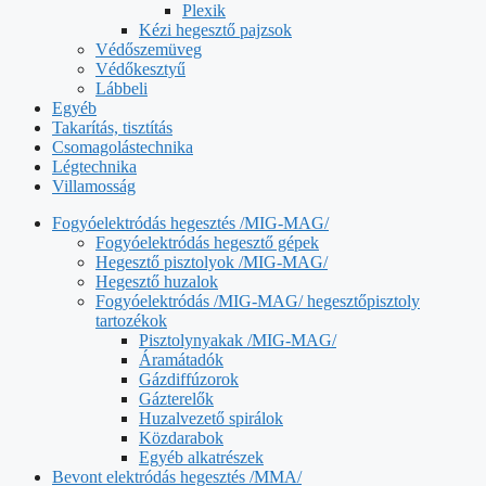
Plexik
Kézi hegesztő pajzsok
Védőszemüveg
Védőkesztyű
Lábbeli
Egyéb
Takarítás, tisztítás
Csomagolástechnika
Légtechnika
Villamosság
Fogyóelektródás hegesztés /MIG-MAG/
Fogyóelektródás hegesztő gépek
Hegesztő pisztolyok /MIG-MAG/
Hegesztő huzalok
Fogyóelektródás /MIG-MAG/ hegesztőpisztoly
tartozékok
Pisztolynyakak /MIG-MAG/
Áramátadók
Gázdiffúzorok
Gázterelők
Huzalvezető spirálok
Közdarabok
Egyéb alkatrészek
Bevont elektródás hegesztés /MMA/