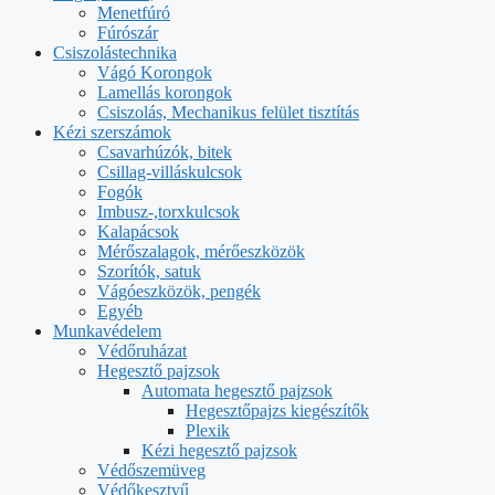
Menetfúró
Fúrószár
Csiszolástechnika
Vágó Korongok
Lamellás korongok
Csiszolás, Mechanikus felület tisztítás
Kézi szerszámok
Csavarhúzók, bitek
Csillag-villáskulcsok
Fogók
Imbusz-,torxkulcsok
Kalapácsok
Mérőszalagok, mérőeszközök
Szorítók, satuk
Vágóeszközök, pengék
Egyéb
Munkavédelem
Védőruházat
Hegesztő pajzsok
Automata hegesztő pajzsok
Hegesztőpajzs kiegészítők
Plexik
Kézi hegesztő pajzsok
Védőszemüveg
Védőkesztyű