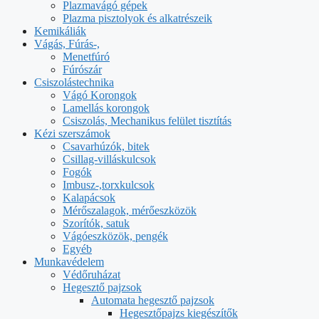
Plazmavágó gépek
Plazma pisztolyok és alkatrészeik
Kemikáliák
Vágás, Fúrás-,
Menetfúró
Fúrószár
Csiszolástechnika
Vágó Korongok
Lamellás korongok
Csiszolás, Mechanikus felület tisztítás
Kézi szerszámok
Csavarhúzók, bitek
Csillag-villáskulcsok
Fogók
Imbusz-,torxkulcsok
Kalapácsok
Mérőszalagok, mérőeszközök
Szorítók, satuk
Vágóeszközök, pengék
Egyéb
Munkavédelem
Védőruházat
Hegesztő pajzsok
Automata hegesztő pajzsok
Hegesztőpajzs kiegészítők