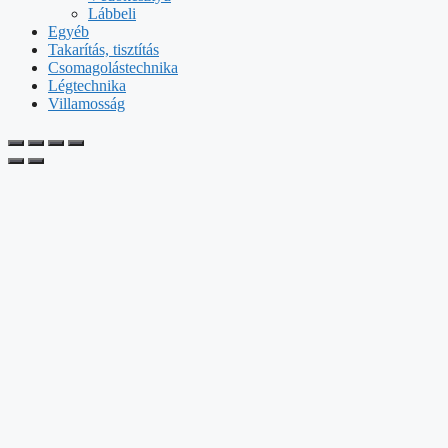
Lábbeli
Egyéb
Takarítás, tisztítás
Csomagolástechnika
Légtechnika
Villamosság