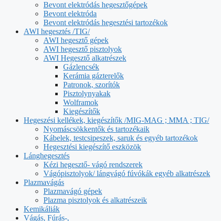
Bevont elektródás hegesztőgépek
Bevont elektróda
Bevont elektródás hegesztési tartozékok
AWI hegesztés /TIG/
AWI hegesztő gépek
AWI hegesztő pisztolyok
AWI Hegesztő alkatrészek
Gázlencsék
Kerámia gázterelők
Patronok, szorítók
Pisztolynyakak
Wolframok
Kiegészítők
Hegeszési kellékek, kiegészítők /MIG-MAG ; MMA ; TIG/
Nyomáscsökkentők és tartozékaik
Kábelek, testcsipeszek, saruk és egyéb tartozékok
Hegesztési kiegészítő eszközök
Lánghegesztés
Kézi hegesztő- vágó rendszerek
Vágópisztolyok/ lángvágó fúvókák egyéb alkatrészek
Plazmavágás
Plazmavágó gépek
Plazma pisztolyok és alkatrészeik
Kemikáliák
Vágás, Fúrás-,