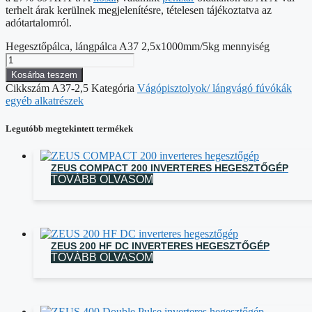
terhelt árak kerülnek megjelenítésre, tételesen tájékoztatva az
adótartalomról.
Hegesztőpálca, lángpálca A37 2,5x1000mm/5kg mennyiség
Kosárba teszem
Cikkszám
A37-2,5
Kategória
Vágópisztolyok/ lángvágó fúvókák
egyéb alkatrészek
Legutóbb megtekintett termékek
ZEUS COMPACT 200 INVERTERES HEGESZTŐGÉP
TOVÁBB OLVASOM
ZEUS 200 HF DC INVERTERES HEGESZTŐGÉP
TOVÁBB OLVASOM