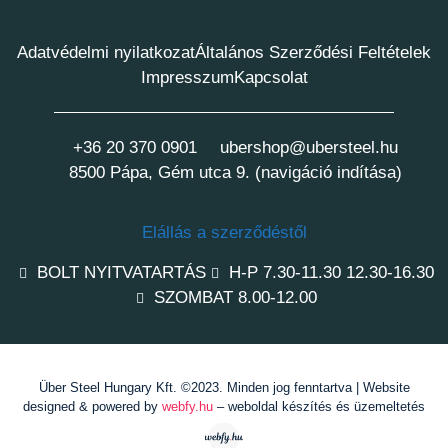
Adatvédelmi nyilatkozat
Általános Szerződési Feltételek
Impresszum
Kapcsolat
+36 20 370 0901
ubershop@ubersteel.hu
8500 Pápa, Gém utca 9. (navigáció indítása)
Elállás a szerződéstől
BOLT NYITVATARTÁS
H-P 7.30-11.30 12.30-16.30
SZOMBAT 8.00-12.00
Über Steel Hungary Kft. ©2023. Minden jog fenntartva | Website
designed & powered by
webfy.hu
– weboldal készítés és üzemeltetés