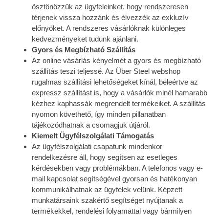
ösztönözzük az ügyfeleinket, hogy rendszeresen
térjenek vissza hozzánk és élvezzék az exkluzív
előnyöket. A rendszeres vásárlóknak különleges
kedvezményeket tudunk ajánlani.
Gyors és Megbízható Szállítás
Az online vásárlás kényelmét a gyors és megbízható
szállítás teszi teljessé. Az Über Steel webshop
rugalmas szállítási lehetőségeket kínál, beleértve az
expressz szállítást is, hogy a vásárlók minél hamarabb
kézhez kaphassák megrendelt termékeiket. A szállítás
nyomon követhető, így minden pillanatban
tájékozódhatnak a csomagjuk útjáról.
Kiemelt Ügyfélszolgálati Támogatás
Az ügyfélszolgálati csapatunk mindenkor
rendelkezésre áll, hogy segítsen az esetleges
kérdésekben vagy problémákban. A telefonos vagy e-
mail kapcsolat segítségével gyorsan és hatékonyan
kommunikálhatnak az ügyfelek velünk. Képzett
munkatársaink szakértő segítséget nyújtanak a
termékekkel, rendelési folyamattal vagy bármilyen