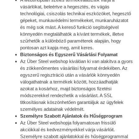
vásárlókat, beleértve a hegesztés, és vágás
technológiai, csiszolás technikai eszközöket, hegesztő
gépeket, munkavédelmi termékeket, munkaruházatot
és még sok mást. A kereső funkció segítségével
könnyedén megtalálhatók a kívánt termékek, illetve
szűrhetők a különböző paraméterek alapján, hogy
pontosan azt kapja meg, amit keres.
Biztonságos és Egyszerű Vásárlási Folyamat
Az Über Steel webshop kiválóan ki van alakítva a gyors
és zökkenőmentes vásárlási folyamat érdekében. Az
egyszerű regisztráció után a vásárlók könnyedén
válogathatnak a termékek között, hozzáadhatják
azokat a kosárhoz, majd biztonságos fizetési
módszerekkel rendezhetik a vásárlást. A SSL
titkosításnak köszönhetően garantáljuk az ügyfelek
személyes adatainak védelmét.
Személyre Szabott Ajánlatok és Hűségprogram
Az Über Steel webshopja folyamatosan frissülő
akciókkal és kedvezményekkel várja vásárlóit.
Személyre szabott ajánlatokkal és hűségprogrammal