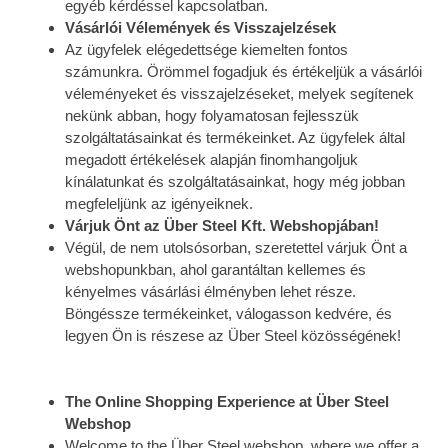
egyéb kérdéssel kapcsolatban.
Vásárlói Vélemények és Visszajelzések
Az ügyfelek elégedettsége kiemelten fontos
számunkra. Örömmel fogadjuk és értékeljük a vásárlói
véleményeket és visszajelzéseket, melyek segítenek
nekünk abban, hogy folyamatosan fejlesszük
szolgáltatásainkat és termékeinket. Az ügyfelek által
megadott értékelések alapján finomhangoljuk
kínálatunkat és szolgáltatásainkat, hogy még jobban
megfeleljünk az igényeiknek.
Várjuk Önt az Über Steel Kft. Webshopjában!
Végül, de nem utolsósorban, szeretettel várjuk Önt a
webshopunkban, ahol garantáltan kellemes és
kényelmes vásárlási élményben lehet része.
Böngéssze termékeinket, válogasson kedvére, és
legyen Ön is részese az Über Steel közösségének!
The Online Shopping Experience at Über Steel
Webshop
Welcome to the Über Steel webshop, where we offer a