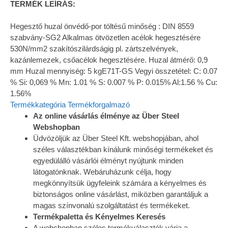
TERMÉK LEÍRÁS:
Hegesztő huzal önvédő-por töltésű minőség : DIN 8559
szabvány-SG2 Alkalmas ötvözetlen acélok hegesztésére
530N/mm2 szakítószilárdságig pl. zártszelvények,
kazánlemezek, csőacélok hegesztésére. Huzal átmérő: 0,9
mm Huzal mennyiség: 5 kgE71T-GS Vegyi összetétel: C: 0.07
% Si: 0,069 % Mn: 1.01 % S: 0.007 % P: 0.015% Al:1.56 % Cu:
1.56%
Termékkategória
Termékforgalmazó
Az online vásárlás élménye az Über Steel
Webshopban
Üdvözöljük az Über Steel Kft. webshopjában, ahol
széles választékban kínálunk minőségi termékeket és
egyedülálló vásárlói élményt nyújtunk minden
látogatónknak. Webáruházunk célja, hogy
megkönnyítsük ügyfeleink számára a kényelmes és
biztonságos online vásárlást, miközben garantáljuk a
magas színvonalú szolgáltatást és termékeket.
Termékpaletta és Kényelmes Keresés
A webshopban széles termékválaszték várja a