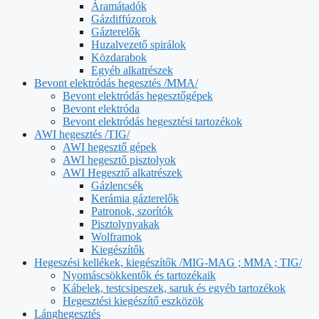
Áramátadók
Gázdiffúzorok
Gázterelők
Huzalvezető spirálok
Közdarabok
Egyéb alkatrészek
Bevont elektródás hegesztés /MMA/
Bevont elektródás hegesztőgépek
Bevont elektróda
Bevont elektródás hegesztési tartozékok
AWI hegesztés /TIG/
AWI hegesztő gépek
AWI hegesztő pisztolyok
AWI Hegesztő alkatrészek
Gázlencsék
Kerámia gázterelők
Patronok, szorítók
Pisztolynyakak
Wolframok
Kiegészítők
Hegeszési kellékek, kiegészítők /MIG-MAG ; MMA ; TIG/
Nyomáscsökkentők és tartozékaik
Kábelek, testcsipeszek, saruk és egyéb tartozékok
Hegesztési kiegészítő eszközök
Lánghegesztés