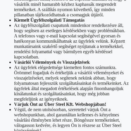
vásárlók minél hamarabb kézhez kaphassák megrendelt
termékeiket. A szállítás nyomon követhető, így minden
pillanatban tájékozódhatnak a csomagjuk útjáról.
Kiemelt Ügyfélszolgálati Támogatás
Az ügyfélszolgálati csapatunk mindenkor rendelkezésre áll,
hogy segítsen az esetleges kérdésekben vagy problémákban.
A telefonos vagy e-mail kapcsolat segítségével gyorsan és
hatékonyan kommunikálhatnak az ügyfelek velünk. Képzett
munkatársaink szakértő segítséget nyújtanak a termékekkel,
rendelési folyamattal vagy bármilyen egyéb kérdéssel
kapcsolatban.
Vásárlói Vélemények és Visszajelzések
Az ügyfelek elégedettsége kiemelten fontos számunkra.
Örömmel fogadjuk és értékeljük a vásárlói véleményeket és
visszajelzéseket, melyek segítenek nekünk abban, hogy
folyamatosan fejlesszük szolgáltatásainkat és termékeinket. Az
ügyfelek által megadott értékelések alapján finomhangoljuk
kínálatunkat és szolgáltatásainkat, hogy még jobban
megfeleljünk az igényeiknek.
Várjuk Önt az Über Steel Kft. Webshopjában!
Végül, de nem utolsósorban, szeretettel várjuk Önt a
webshopunkban, ahol garantáltan kellemes és kényelmes
vásárlási élményben lehet része. Böngéssze termékeinket,
válogasson kedvére, és legyen Ön is részese az Über Steel
közösségének!