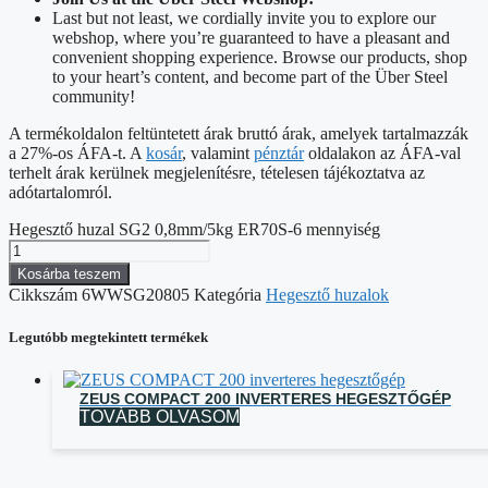
Last but not least, we cordially invite you to explore our
webshop, where you’re guaranteed to have a pleasant and
convenient shopping experience. Browse our products, shop
to your heart’s content, and become part of the Über Steel
community!
A termékoldalon feltüntetett árak bruttó árak, amelyek tartalmazzák
a 27%-os ÁFA-t. A
kosár
, valamint
pénztár
oldalakon az ÁFA-val
terhelt árak kerülnek megjelenítésre, tételesen tájékoztatva az
adótartalomról.
Hegesztő huzal SG2 0,8mm/5kg ER70S-6 mennyiség
Kosárba teszem
Cikkszám
6WWSG20805
Kategória
Hegesztő huzalok
Legutóbb megtekintett termékek
ZEUS COMPACT 200 INVERTERES HEGESZTŐGÉP
TOVÁBB OLVASOM