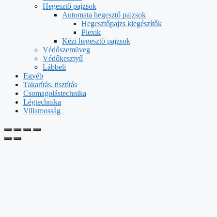
Hegesztő pajzsok
Automata hegesztő pajzsok
Hegesztőpajzs kiegészítők
Plexik
Kézi hegesztő pajzsok
Védőszemüveg
Védőkesztyű
Lábbeli
Egyéb
Takarítás, tisztítás
Csomagolástechnika
Légtechnika
Villamosság