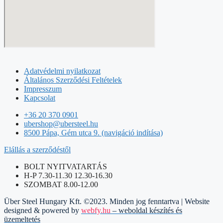
Adatvédelmi nyilatkozat
Általános Szerződési Feltételek
Impresszum
Kapcsolat
+36 20 370 0901
ubershop@ubersteel.hu
8500 Pápa, Gém utca 9. (navigáció indítása)
Elállás a szerződéstől
BOLT NYITVATARTÁS
H-P 7.30-11.30 12.30-16.30
SZOMBAT 8.00-12.00
Über Steel Hungary Kft. ©2023. Minden jog fenntartva | Website
designed & powered by
webfy.hu
– weboldal készítés és
üzemeltetés