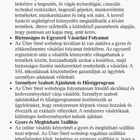
beleértve a hegesztés, és vágás technológiai, csiszolás
technikai eszközöket, hegesztő gépeket, munkavédelmi
termékeket, munkaruházatot és még sok mást. A kereső
funkció segítségével könnyedén megtalálhatók a kívánt
termékek, illetve szűrhetők a különböző paraméterek alapján,
hogy pontosan azt kapja meg, amit keres.
Biztonságos és Egyszerű Vásárlási Folyamat
Az Über Steel webshop kiválóan ki van alakítva a gyors és
zökkenőmentes vásárlási folyamat érdekében. Az egyszerű
regisztráció után a vásárlók könnyedén válogathatnak a
termékek között, hozzáadhatják azokat a kosárhoz, majd
biztonságos fizetési módszerekkel rendezhetik a vásárlást. A
SSL titkosításnak köszönhetően garantáljuk az ügyfelek
személyes adatainak védelmét.
Személyre Szabott Ajánlatok és Hűségprogram
Az Über Steel webshopja folyamatosan frissülő akciókkal és
kedvezményekkel várja vásárlóit. Személyre szabott
ajánlatokkal és hűségprogrammal ösztönözzük az
ügyfeleinket, hogy rendszeresen térjenek vissza hozzánk és
élvezzék az exkluzív előnyöket. A rendszeres vásárlóknak
különleges kedvezményeket tudunk ajánlani.
Gyors és Megbízható Szállítás
Az online vásárlás kényelmét a gyors és megbízható szállítás
teszi teljessé. Az Über Steel webshop rugalmas szállítási
lehetőségeket kínál, beleértve az expressz szállítást is, hogy a