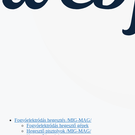
Fogyóelektródás hegesztés /MIG-MAG/
Fogyóelektródás hegesztő gépek
Hegesztő pisztolyok /MIG-MAG/