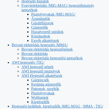
Hegesztő huzalok
Fogyóelektródás /MIG-MAG/ hegesztőpisztoly
tartozékok
Pisztolynyakak /MIG-MAG/
Áramátadók
Gázdiffúzorok
Gázterelők
Huzalvezető spirálok
Közdarabok
Egyéb alkatrészek
Bevont elektródás hegesztés /MMA/
Bevont elektródás hegesztőgépek
Bevont elektróda
Bevont elektródás hegesztési tartozékok
AWI hegesztés /TIG/
AWI hegesztő gépek
AWI hegesztő pisztolyok
AWI Hegesztő alkatrészek
Gázlencsék
Kerámia gázterelők
Patronok, szorítók
Pisztolynyakak
Wolframok
Kiegészítők
Hegeszési kellékek, kiegészítők /MIG-MAG ; MMA ; TIG/