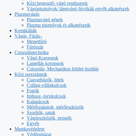
Kézi hegesztő- vágó rendszerek
Vágópisztolyok/ lángvágó fúvókák egyéb alkatrészek
Plazmavágás
Plazmavágó gépek
Plazma pisztolyok és alkatrészeik
Kemikáliák
Vágás, Fúrás-,
Menetfúró
Fúrószár
Csiszolástechnika
Vágó Korongok
Lamellás korongok
Csiszolás, Mechanikus felület tisztítás
Kézi szerszámok
Csavarhúzók, bitek
Csillag-villáskulcsok
Fogók
Imbusz-,torxkulcsok
Kalapácsok
Mérőszalagok, mérőeszközök
Szorítók, satuk
Vágóeszközök, pengék
Egyéb
Munkavédelem
Védőruházat