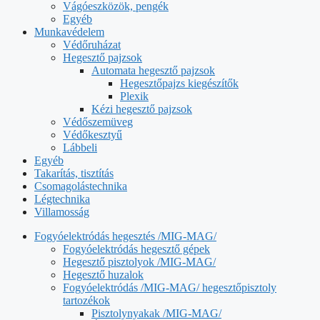
Vágóeszközök, pengék
Egyéb
Munkavédelem
Védőruházat
Hegesztő pajzsok
Automata hegesztő pajzsok
Hegesztőpajzs kiegészítők
Plexik
Kézi hegesztő pajzsok
Védőszemüveg
Védőkesztyű
Lábbeli
Egyéb
Takarítás, tisztítás
Csomagolástechnika
Légtechnika
Villamosság
Fogyóelektródás hegesztés /MIG-MAG/
Fogyóelektródás hegesztő gépek
Hegesztő pisztolyok /MIG-MAG/
Hegesztő huzalok
Fogyóelektródás /MIG-MAG/ hegesztőpisztoly
tartozékok
Pisztolynyakak /MIG-MAG/