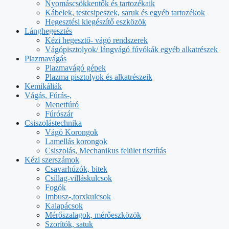
Nyomáscsökkentők és tartozékaik
Kábelek, testcsipeszek, saruk és egyéb tartozékok
Hegesztési kiegészítő eszközök
Lánghegesztés
Kézi hegesztő- vágó rendszerek
Vágópisztolyok/ lángvágó fúvókák egyéb alkatrészek
Plazmavágás
Plazmavágó gépek
Plazma pisztolyok és alkatrészeik
Kemikáliák
Vágás, Fúrás-,
Menetfúró
Fúrószár
Csiszolástechnika
Vágó Korongok
Lamellás korongok
Csiszolás, Mechanikus felület tisztítás
Kézi szerszámok
Csavarhúzók, bitek
Csillag-villáskulcsok
Fogók
Imbusz-,torxkulcsok
Kalapácsok
Mérőszalagok, mérőeszközök
Szorítók, satuk