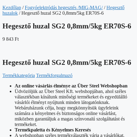
Kezdőlap
/
Fogyóelektródás hegesztés /MIG-MAG/
/
Hegesztő
huzalok
/ Hegesztő huzal SG2 0,8mm/5kg ER70S-6
Hegesztő huzal SG2 0,8mm/5kg ER70S-6
9 843
Ft
Hegesztő huzal SG2 0,8mm/5kg ER70S-6
Termékkategória
Termékforgalmazó
Az online vásárlás élménye az Über Steel Webshopban
Üdvözöljük az Über Steel Kft. webshopjában, ahol széles
választékban kínálunk minőségi termékeket és egyedülálló
vásárlói élményt nyújtunk minden látogatónknak.
Webáruházunk célja, hogy megkönnyítsük ügyfeleink
számára a kényelmes és biztonságos online vásárlást,
miközben garantáljuk a magas színvonalú szolgáltatást és
termékeket.
Termékpaletta és Kényelmes Keresés
A webshopban széles termékválaszték várja a vásárlókat,