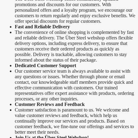
promotions and discounts for our customers. With
personalized offers and a loyalty program, we encourage our
customers to return regularly and enjoy exclusive benefits. We
offer special discounts for regular customers.
Fast and Reliable Delivery
The convenience of online shopping is complemented by fast
and reliable delivery. The Über Steel webshop offers flexible
delivery options, including express delivery, to ensure that
customers receive their ordered products as quickly as
possible. Delivery is trackable, allowing customers to stay
informed about the status of their package.
Dedicated Customer Support
Our customer service team is always available to assist with
any questions or issues. Whether through phone or email
contact, our knowledgeable staff members provide quick and
effective communication with customers. Our trained
representatives offer expert assistance with products, ordering
processes, or any other inquiries.
Customer Reviews and Feedback
Customer satisfaction is paramount to us. We welcome and
value customer reviews and feedback, which help us
continually improve our services and products. Based on
customer feedback, we fine-tune our offerings and services to
better meet their needs.
Join Us at the Über Steel Webshop!