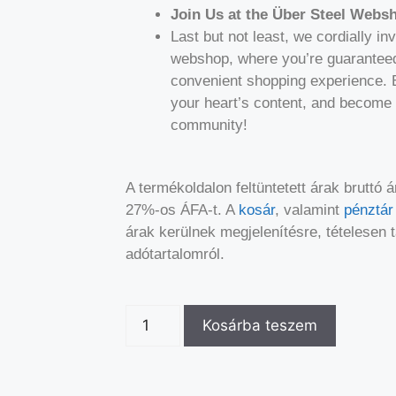
Join Us at the Über Steel Webs
Last but not least, we cordially in
webshop, where you’re guaranteed
convenient shopping experience. 
your heart’s content, and become 
community!
A termékoldalon feltüntetett árak bruttó
27%-os ÁFA-t. A
kosár
, valamint
pénztár
árak kerülnek megjelenítésre, tételesen 
adótartalomról.
Kosárba teszem