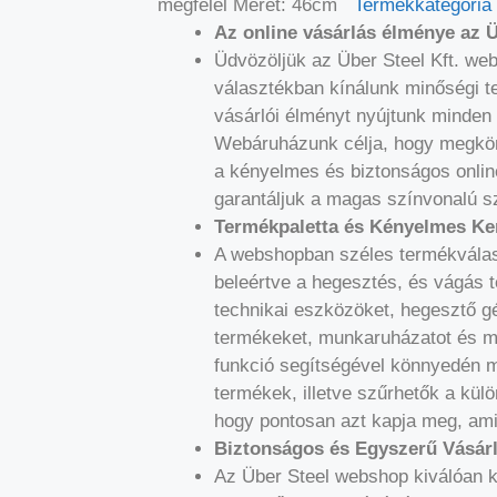
megfelel Méret: 46cm
Termékkategória
Az online vásárlás élménye az
Üdvözöljük az Über Steel Kft. we
választékban kínálunk minőségi t
vásárlói élményt nyújtunk minden
Webáruházunk célja, hogy megkön
a kényelmes és biztonságos onlin
garantáljuk a magas színvonalú sz
Termékpaletta és Kényelmes Ke
A webshopban széles termékválasz
beleértve a hegesztés, és vágás t
technikai eszközöket, hegesztő 
termékeket, munkaruházatot és m
funkció segítségével könnyedén m
termékek, illetve szűrhetők a kül
hogy pontosan azt kapja meg, ami
Biztonságos és Egyszerű Vásárl
Az Über Steel webshop kiválóan ki