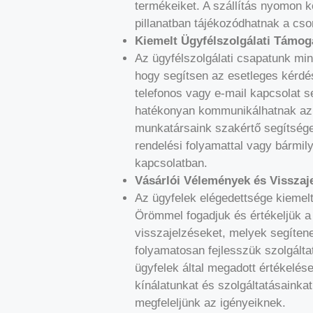
termékeiket. A szállítás nyomon k
pillanatban tájékozódhatnak a cso
Kiemelt Ügyfélszolgálati Támog
Az ügyfélszolgálati csapatunk min
hogy segítsen az esetleges kérd
telefonos vagy e-mail kapcsolat s
hatékonyan kommunikálhatnak az 
munkatársaink szakértő segítsége
rendelési folyamattal vagy bármi
kapcsolatban.
Vásárlói Vélemények és Visszaj
Az ügyfelek elégedettsége kiemel
Örömmel fogadjuk és értékeljük a
visszajelzéseket, melyek segíten
folyamatosan fejlesszük szolgálta
ügyfelek által megadott értékelés
kínálatunkat és szolgáltatásainka
megfeleljünk az igényeiknek.