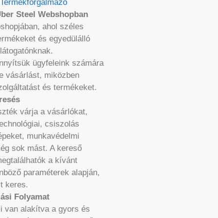
Termékforgalmazó
 Über Steel Webshopban
bshopjában, ahol széles
ermékeket és egyedülálló
 látogatónknak.
nyítsük ügyfeleink számára
e vásárlást, miközben
olgáltatást és termékeket.
resés
ték várja a vásárlókat,
echnológiai, csiszolás
gépeket, munkavédelmi
ég sok mást. A kereső
egtalálhatók a kívánt
önböző paraméterek alapján,
t keres.
ási Folyamat
 van alakítva a gyors és