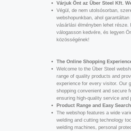
Várjuk Önt az Über Steel Kft. 
Végül, de nem utolsósorban, szere
webshopunkban, ahol garantáltan
vásárlási élményben lehet része.
válogasson kedvére, és legyen Ön
közösségének!
The Online Shopping Experienc
Welcome to the Über Steel websho
range of quality products and pro
experience for every visitor. Our 
shopping convenient and secure f
ensuring high-quality service and 
Product Range and Easy Search
The webshop features a wide varie
welding and cutting technology too
welding machines, personal prote