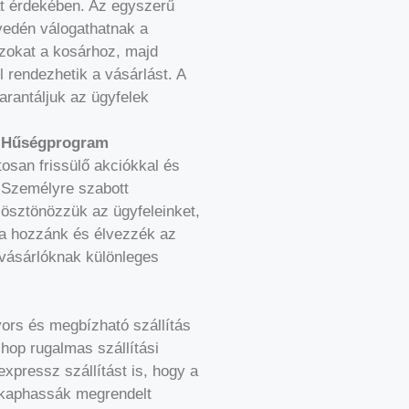
t érdekében. Az egyszerű
yedén válogathatnak a
zokat a kosárhoz, majd
 rendezhetik a vásárlást. A
arantáljuk az ügyfelek
s Hűségprogram
osan frissülő akciókkal és
 Személyre szabott
ösztönözzük az ügyfeleinket,
za hozzánk és élvezzék az
 vásárlóknak különleges
yors és megbízható szállítás
shop rugalmas szállítási
expressz szállítást is, hogy a
 kaphassák megrendelt