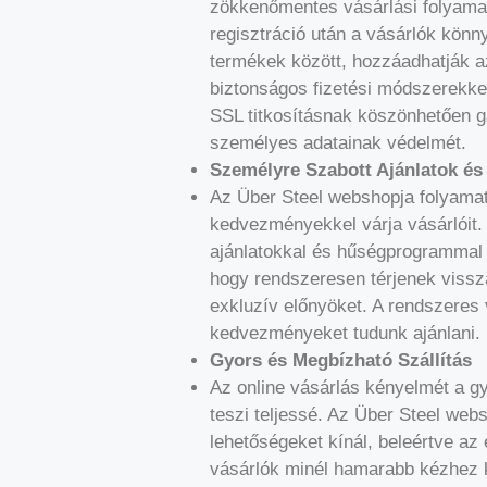
zökkenőmentes vásárlási folyama
regisztráció után a vásárlók könn
termékek között, hozzáadhatják a
biztonságos fizetési módszerekkel
SSL titkosításnak köszönhetően g
személyes adatainak védelmét.
Személyre Szabott Ajánlatok é
Az Über Steel webshopja folyamat
kedvezményekkel várja vásárlóit.
ajánlatokkal és hűségprogrammal 
hogy rendszeresen térjenek viss
exkluzív előnyöket. A rendszeres
kedvezményeket tudunk ajánlani.
Gyors és Megbízható Szállítás
Az online vásárlás kényelmét a g
teszi teljessé. Az Über Steel web
lehetőségeket kínál, beleértve az 
vásárlók minél hamarabb kézhez