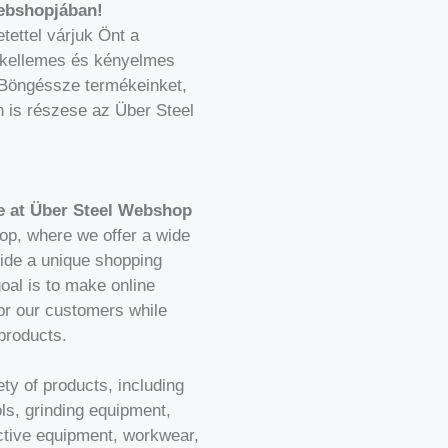
Webshopjában!
tettel várjuk Önt a
 kellemes és kényelmes
 Böngéssze termékeinket,
 is részese az Über Steel
e at Über Steel Webshop
p, where we offer a wide
vide a unique shopping
goal is to make online
or our customers while
products.
ty of products, including
ls, grinding equipment,
ctive equipment, workwear,