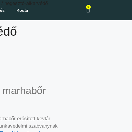
/ hegesztő-alkarvédő
0
zés
Kosár
édő
ő marhabőr
habőr erősített kevlár
munkavédelmi szabványnak