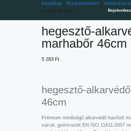
Kezdőlap
/
Munkavédelem
/
Védőruházat
Bejelentke
marhabőr 46cm
hegesztő-alkarv
marhabőr 46cm
5 283
Ft
hegesztő-alkarvéd
46cm
Prémium minőségű alkarvédő hasított mar
varrat, gumírozott EN ISO 11611:2007 