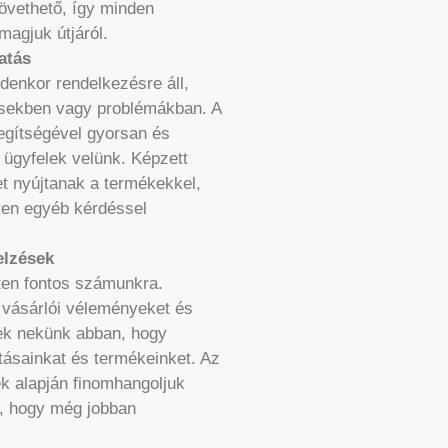
övethető, így minden
magjuk útjáról.
atás
denkor rendelkezésre áll,
ésekben vagy problémákban. A
egítségével gyorsan és
ügyfelek velünk. Képzett
t nyújtanak a termékekkel,
lyen egyéb kérdéssel
elzések
ten fontos számunkra.
 vásárlói véleményeket és
ek nekünk abban, hogy
tásainkat és termékeinket. Az
ek alapján finomhangoljuk
t, hogy még jobban