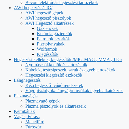
Bevont elektródás hegesztési tartozékok
AWI hegesztés /TIG/
AWI hegesztő gépek
AWI hegesztő pisztolyok
AWI Hegesztő alkatrészek
Gázlencsék
Kerámia gázterelők
Patronok, szorítók
Pisztolynyakak
Wolframok
Kiegészítők
Hegeszési kellékek, kiegészítők /MIG-MAG ; MMA ; TIG/
Nyomáscsökkentők és tartozékaik
Kábelek, testcsipeszek, saruk és egyéb tartozékok
Hegesztési kiegészítő eszközök
Lánghegesztés
Kézi hegesztő- vágó rendszerek
Vágópisztolyok/ lángvágó fúvókák egyéb alkatrészek
Plazmavágás
Plazmavágó gépek
Plazma pisztolyok és alkatrészeik
Kemikáliák
Vágás, Fúrás-,
Menetfúró
Fúrószár