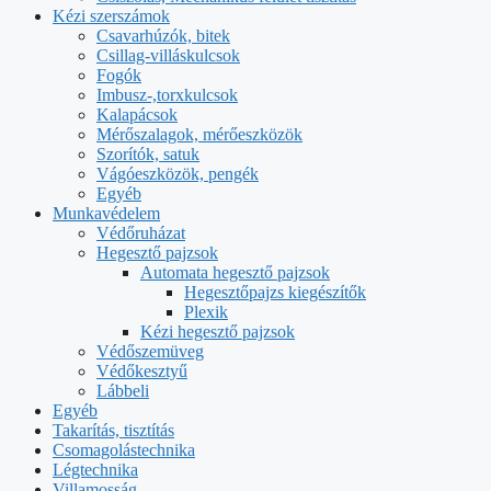
Kézi szerszámok
Csavarhúzók, bitek
Csillag-villáskulcsok
Fogók
Imbusz-,torxkulcsok
Kalapácsok
Mérőszalagok, mérőeszközök
Szorítók, satuk
Vágóeszközök, pengék
Egyéb
Munkavédelem
Védőruházat
Hegesztő pajzsok
Automata hegesztő pajzsok
Hegesztőpajzs kiegészítők
Plexik
Kézi hegesztő pajzsok
Védőszemüveg
Védőkesztyű
Lábbeli
Egyéb
Takarítás, tisztítás
Csomagolástechnika
Légtechnika
Villamosság