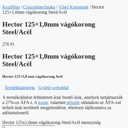
Kezdőlap
/
Csiszolástechnika
/
Vágó Korongok
/ Hector
125×1,0mm vágókorong Steel/Acél
Hector 125×1,0mm vágókorong
Steel/Acél
276
Ft
Hector 125×1,0mm vágókorong
Steel/Acél
Hector 125×1,0 mm vágókorong Acél
Termékkategória
Gyártó weboldal
A termékoldalon feltüntetett árak bruttó árak, amelyek tartalmazzák
a 27%-os ÁFA-t. A
kosár
, valamint
pénztár
oldalakon az ÁFA-val
terhelt árak kerülnek megjelenítésre, tételesen tájékoztatva az
adótartalomról.
Hector 125x1,0mm vágókorong Steel/Acél mennyiség