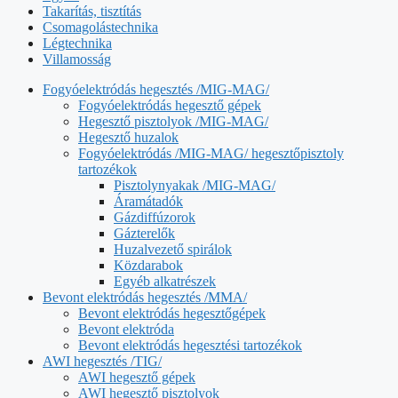
Takarítás, tisztítás
Csomagolástechnika
Légtechnika
Villamosság
Fogyóelektródás hegesztés /MIG-MAG/
Fogyóelektródás hegesztő gépek
Hegesztő pisztolyok /MIG-MAG/
Hegesztő huzalok
Fogyóelektródás /MIG-MAG/ hegesztőpisztoly
tartozékok
Pisztolynyakak /MIG-MAG/
Áramátadók
Gázdiffúzorok
Gázterelők
Huzalvezető spirálok
Közdarabok
Egyéb alkatrészek
Bevont elektródás hegesztés /MMA/
Bevont elektródás hegesztőgépek
Bevont elektróda
Bevont elektródás hegesztési tartozékok
AWI hegesztés /TIG/
AWI hegesztő gépek
AWI hegesztő pisztolyok