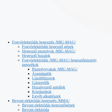
Fogyóelektródás hegesztés /MIG-MAG/
Fogyóelektródás hegesztő gépek
Hegesztő pisztolyok /MIG-MAG/
Hegesztő huzalok
Fogyóelektródás /MIG-MAG/ hegesztőpisztoly
tartozékok
Pisztolynyakak /MIG-MAG/
Áramátadók
Gázdiffúzorok
Gázterelők
Huzalvezető spirálok
Közdarabok
Egyéb alkatrészek
Bevont elektródás hegesztés /MMA/
Bevont elektródás hegesztőgépek
Bevont elektróda