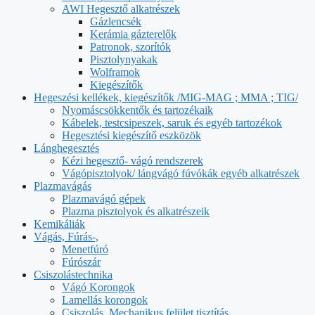
AWI Hegesztő alkatrészek
Gázlencsék
Kerámia gázterelők
Patronok, szorítók
Pisztolynyakak
Wolframok
Kiegészítők
Hegeszési kellékek, kiegészítők /MIG-MAG ; MMA ; TIG/
Nyomáscsökkentők és tartozékaik
Kábelek, testcsipeszek, saruk és egyéb tartozékok
Hegesztési kiegészítő eszközök
Lánghegesztés
Kézi hegesztő- vágó rendszerek
Vágópisztolyok/ lángvágó fúvókák egyéb alkatrészek
Plazmavágás
Plazmavágó gépek
Plazma pisztolyok és alkatrészeik
Kemikáliák
Vágás, Fúrás-,
Menetfúró
Fúrószár
Csiszolástechnika
Vágó Korongok
Lamellás korongok
Csiszolás, Mechanikus felület tisztítás