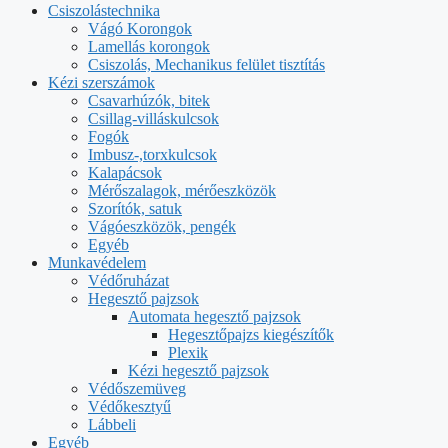
Csiszolástechnika
Vágó Korongok
Lamellás korongok
Csiszolás, Mechanikus felület tisztítás
Kézi szerszámok
Csavarhúzók, bitek
Csillag-villáskulcsok
Fogók
Imbusz-,torxkulcsok
Kalapácsok
Mérőszalagok, mérőeszközök
Szorítók, satuk
Vágóeszközök, pengék
Egyéb
Munkavédelem
Védőruházat
Hegesztő pajzsok
Automata hegesztő pajzsok
Hegesztőpajzs kiegészítők
Plexik
Kézi hegesztő pajzsok
Védőszemüveg
Védőkesztyű
Lábbeli
Egyéb