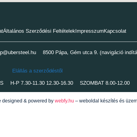
at
Általános Szerződési Feltételek
Impresszum
Kapcsolat
p@ubersteel.hu
8500 Pápa, Gém utca 9. (navigáció indít
Elállás a szerződéstől
ÁS
H-P 7.30-11.30 12.30-16.30
SZOMBAT 8.00-12.00
te designed & powered by
webfy.hu
– weboldal készítés és üzem