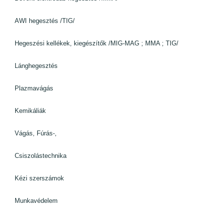
AWI hegesztés /TIG/
Hegeszési kellékek, kiegészítők /MIG-MAG ; MMA ; TIG/
Lánghegesztés
Plazmavágás
Kemikáliák
Vágás, Fúrás-,
Csiszolástechnika
Kézi szerszámok
Munkavédelem