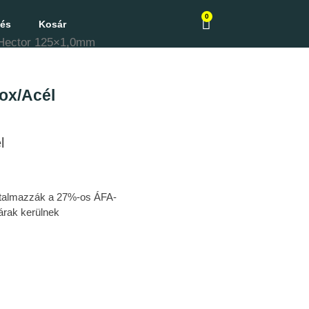
0
zés
Kosár
Hector 125×1,0mm
ox/Acél
l
tartalmazzák a 27%-os ÁFA-
árak kerülnek