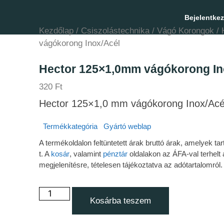
Bejelentke
Kezdőlap
/
Csiszolástechnika
/
Vágó Korongok
/ 
vágókorong Inox/Acél
Hector 125×1,0mm vágókorong In
320
Ft
Hector 125×1,0 mm vágókorong Inox/Acé
Termékkategória
Gyártó weblap
A termékoldalon feltüntetett árak bruttó árak, amelyek 
t. A
kosár
, valamint
pénztár
oldalakon az ÁFA-val terhelt 
megjelenítésre, tételesen tájékoztatva az adótartalomról.
Kosárba teszem