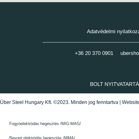
Adatvédelmi nyilatkoz
+36 20 370 0901
ubersho
BOLT NYITVATART
Über Steel Hungary Kft. ©2023. Minden jog fenntartva | Websi
Fogyóelektródás hegesztés /MIG-MAG/
Bevont elektródás hegesztés /MMA/