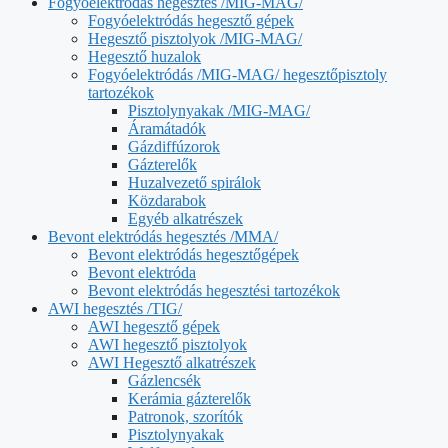
Fogyóelektródás hegesztés /MIG-MAG/
Fogyóelektródás hegesztő gépek
Hegesztő pisztolyok /MIG-MAG/
Hegesztő huzalok
Fogyóelektródás /MIG-MAG/ hegesztőpisztoly
tartozékok
Pisztolynyakak /MIG-MAG/
Áramátadók
Gázdiffúzorok
Gázterelők
Huzalvezető spirálok
Közdarabok
Egyéb alkatrészek
Bevont elektródás hegesztés /MMA/
Bevont elektródás hegesztőgépek
Bevont elektróda
Bevont elektródás hegesztési tartozékok
AWI hegesztés /TIG/
AWI hegesztő gépek
AWI hegesztő pisztolyok
AWI Hegesztő alkatrészek
Gázlencsék
Kerámia gázterelők
Patronok, szorítók
Pisztolynyakak