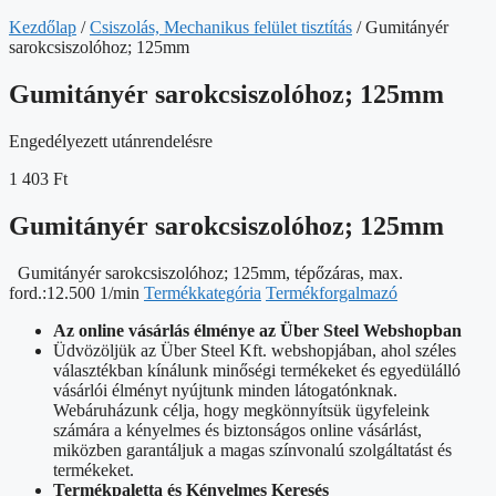
Kezdőlap
/
Csiszolás, Mechanikus felület tisztítás
/ Gumitányér
sarokcsiszolóhoz; 125mm
Gumitányér sarokcsiszolóhoz; 125mm
Engedélyezett utánrendelésre
1 403
Ft
Gumitányér sarokcsiszolóhoz; 125mm
Gumitányér sarokcsiszolóhoz; 125mm, tépőzáras, max.
ford.:12.500 1/min
Termékkategória
Termékforgalmazó
Az online vásárlás élménye az Über Steel Webshopban
Üdvözöljük az Über Steel Kft. webshopjában, ahol széles
választékban kínálunk minőségi termékeket és egyedülálló
vásárlói élményt nyújtunk minden látogatónknak.
Webáruházunk célja, hogy megkönnyítsük ügyfeleink
számára a kényelmes és biztonságos online vásárlást,
miközben garantáljuk a magas színvonalú szolgáltatást és
termékeket.
Termékpaletta és Kényelmes Keresés