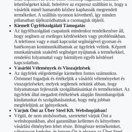
lehetőségeket kínál, beleértve az expressz szállítást is, hogy a
vásárlók minél hamarabb kézhez kaphassák megrendelt
termékeiket. A szállítás nyomon követhető, így minden
pillanatban tájékozódhatnak a csomagjuk útjáról.
Kiemelt Ügyfélszolgálati Támogatás
Az ügyfélszolgálati csapatunk mindenkor rendelkezésre áll,
hogy segítsen az esetleges kérdésekben vagy problémákban.
A telefonos vagy e-mail kapcsolat segítségével gyorsan és
hatékonyan kommunikálhatnak az ügyfelek velünk. Képzett
munkatársaink szakértő segítséget nyújtanak a termékekkel,
rendelési folyamattal vagy bármilyen egyéb kérdéssel
kapcsolatban.
Vásárlói Vélemények és Visszajelzések
Az ügyfelek elégedettsége kiemelten fontos számunkra.
Örömmel fogadjuk és értékeljük a vásárlói véleményeket és
visszajelzéseket, melyek segítenek nekünk abban, hogy
folyamatosan fejlesszük szolgáltatásainkat és termékeinket. Az
ügyfelek által megadott értékelések alapján finomhangoljuk
kínálatunkat és szolgáltatásainkat, hogy még jobban
megfeleljünk az igényeiknek.
Várjuk Önt az Über Steel Kft. Webshopjában!
Végül, de nem utolsósorban, szeretettel várjuk Önt a
webshopunkban, ahol garantáltan kellemes és kényelmes
vásárlási élményben lehet része. Böngéssze termékeinket,
válogasson kedvére, és legyen Ön is részese az Über Steel