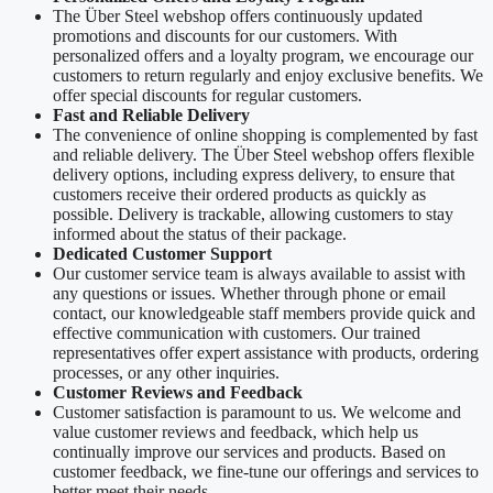
The Über Steel webshop offers continuously updated
promotions and discounts for our customers. With
personalized offers and a loyalty program, we encourage our
customers to return regularly and enjoy exclusive benefits. We
offer special discounts for regular customers.
Fast and Reliable Delivery
The convenience of online shopping is complemented by fast
and reliable delivery. The Über Steel webshop offers flexible
delivery options, including express delivery, to ensure that
customers receive their ordered products as quickly as
possible. Delivery is trackable, allowing customers to stay
informed about the status of their package.
Dedicated Customer Support
Our customer service team is always available to assist with
any questions or issues. Whether through phone or email
contact, our knowledgeable staff members provide quick and
effective communication with customers. Our trained
representatives offer expert assistance with products, ordering
processes, or any other inquiries.
Customer Reviews and Feedback
Customer satisfaction is paramount to us. We welcome and
value customer reviews and feedback, which help us
continually improve our services and products. Based on
customer feedback, we fine-tune our offerings and services to
better meet their needs.