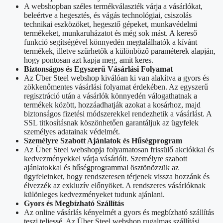
A webshopban széles termékválaszték várja a vásárlókat,
beleértve a hegesztés, és vágás technológiai, csiszolás
technikai eszközöket, hegesztő gépeket, munkavédelmi
termékeket, munkaruházatot és még sok mást. A kereső
funkció segítségével könnyedén megtalálhatók a kívánt
termékek, illetve szűrhetők a különböző paraméterek alapján,
hogy pontosan azt kapja meg, amit keres.
Biztonságos és Egyszerű Vásárlási Folyamat
Az Über Steel webshop kiválóan ki van alakítva a gyors és
zökkenőmentes vásárlási folyamat érdekében. Az egyszerű
regisztráció után a vásárlók könnyedén válogathatnak a
termékek között, hozzáadhatják azokat a kosárhoz, majd
biztonságos fizetési módszerekkel rendezhetik a vásárlást. A
SSL titkosításnak köszönhetően garantáljuk az ügyfelek
személyes adatainak védelmét.
Személyre Szabott Ajánlatok és Hűségprogram
Az Über Steel webshopja folyamatosan frissülő akciókkal és
kedvezményekkel várja vásárlóit. Személyre szabott
ajánlatokkal és hűségprogrammal ösztönözzük az
ügyfeleinket, hogy rendszeresen térjenek vissza hozzánk és
élvezzék az exkluzív előnyöket. A rendszeres vásárlóknak
különleges kedvezményeket tudunk ajánlani.
Gyors és Megbízható Szállítás
Az online vásárlás kényelmét a gyors és megbízható szállítás
teszi teljessé. Az Über Steel webshop rugalmas szállítási