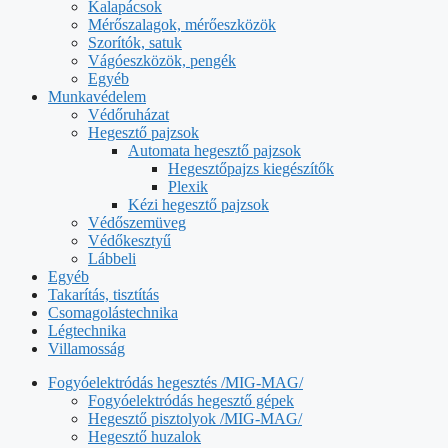
Kalapácsok
Mérőszalagok, mérőeszközök
Szorítók, satuk
Vágóeszközök, pengék
Egyéb
Munkavédelem
Védőruházat
Hegesztő pajzsok
Automata hegesztő pajzsok
Hegesztőpajzs kiegészítők
Plexik
Kézi hegesztő pajzsok
Védőszemüveg
Védőkesztyű
Lábbeli
Egyéb
Takarítás, tisztítás
Csomagolástechnika
Légtechnika
Villamosság
Fogyóelektródás hegesztés /MIG-MAG/
Fogyóelektródás hegesztő gépek
Hegesztő pisztolyok /MIG-MAG/
Hegesztő huzalok