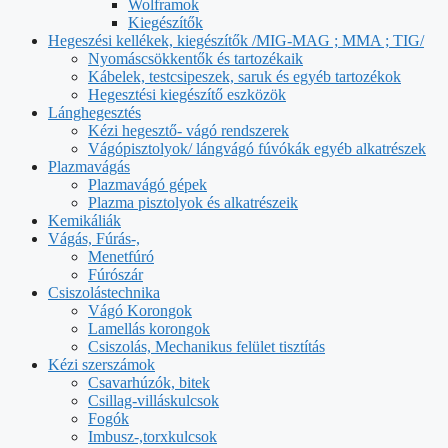
Wolframok
Kiegészítők
Hegeszési kellékek, kiegészítők /MIG-MAG ; MMA ; TIG/
Nyomáscsökkentők és tartozékaik
Kábelek, testcsipeszek, saruk és egyéb tartozékok
Hegesztési kiegészítő eszközök
Lánghegesztés
Kézi hegesztő- vágó rendszerek
Vágópisztolyok/ lángvágó fúvókák egyéb alkatrészek
Plazmavágás
Plazmavágó gépek
Plazma pisztolyok és alkatrészeik
Kemikáliák
Vágás, Fúrás-,
Menetfúró
Fúrószár
Csiszolástechnika
Vágó Korongok
Lamellás korongok
Csiszolás, Mechanikus felület tisztítás
Kézi szerszámok
Csavarhúzók, bitek
Csillag-villáskulcsok
Fogók
Imbusz-,torxkulcsok