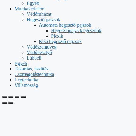
Egyéb
Munkavédelem
Védőruházat
Hegesztő pajzsok
Automata hegesztő pajzsok
Hegesztőpajzs kiegészítők
Plexik
Kézi hegesztő pajzsok
Védőszemüveg
Védőkesztyű
Lábbeli
Egyéb
Takarítás, tisztítás
Csomagolástechnika
Légtechnika
Villamosság