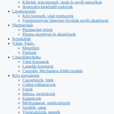
Kábelek, testcsipeszek, saruk és egyéb tartozékok
Hegesztési kiegészítő eszközök
Lánghegesztés
Kézi hegesztő- vágó rendszerek
Vágópisztolyok/ lángvágó fúvókák egyéb alkatrészek
Plazmavágás
Plazmavágó gépek
Plazma pisztolyok és alkatrészeik
Kemikáliák
Vágás, Fúrás-,
Menetfúró
Fúrószár
Csiszolástechnika
Vágó Korongok
Lamellás korongok
Csiszolás, Mechanikus felület tisztítás
Kézi szerszámok
Csavarhúzók, bitek
Csillag-villáskulcsok
Fogók
Imbusz-,torxkulcsok
Kalapácsok
Mérőszalagok, mérőeszközök
Szorítók, satuk
Vágóeszközök, pengék