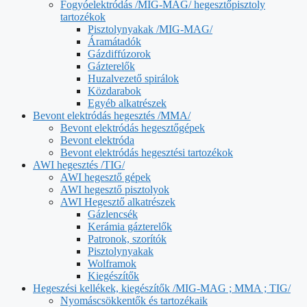
Fogyóelektródás /MIG-MAG/ hegesztőpisztoly
tartozékok
Pisztolynyakak /MIG-MAG/
Áramátadók
Gázdiffúzorok
Gázterelők
Huzalvezető spirálok
Közdarabok
Egyéb alkatrészek
Bevont elektródás hegesztés /MMA/
Bevont elektródás hegesztőgépek
Bevont elektróda
Bevont elektródás hegesztési tartozékok
AWI hegesztés /TIG/
AWI hegesztő gépek
AWI hegesztő pisztolyok
AWI Hegesztő alkatrészek
Gázlencsék
Kerámia gázterelők
Patronok, szorítók
Pisztolynyakak
Wolframok
Kiegészítők
Hegeszési kellékek, kiegészítők /MIG-MAG ; MMA ; TIG/
Nyomáscsökkentők és tartozékaik