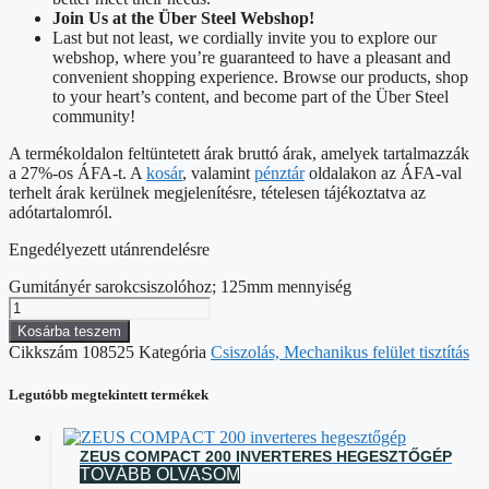
Join Us at the Über Steel Webshop!
Last but not least, we cordially invite you to explore our
webshop, where you’re guaranteed to have a pleasant and
convenient shopping experience. Browse our products, shop
to your heart’s content, and become part of the Über Steel
community!
A termékoldalon feltüntetett árak bruttó árak, amelyek tartalmazzák
a 27%-os ÁFA-t. A
kosár
, valamint
pénztár
oldalakon az ÁFA-val
terhelt árak kerülnek megjelenítésre, tételesen tájékoztatva az
adótartalomról.
Engedélyezett utánrendelésre
Gumitányér sarokcsiszolóhoz; 125mm mennyiség
Kosárba teszem
Cikkszám
108525
Kategória
Csiszolás, Mechanikus felület tisztítás
Legutóbb megtekintett termékek
ZEUS COMPACT 200 INVERTERES HEGESZTŐGÉP
TOVÁBB OLVASOM