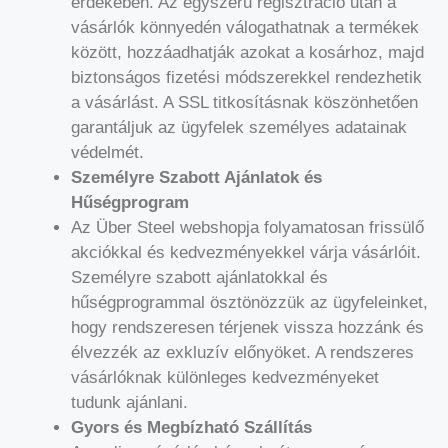
érdekében. Az egyszerű regisztráció után a
vásárlók könnyedén válogathatnak a termékek
között, hozzáadhatják azokat a kosárhoz, majd
biztonságos fizetési módszerekkel rendezhetik
a vásárlást. A SSL titkosításnak köszönhetően
garantáljuk az ügyfelek személyes adatainak
védelmét.
Személyre Szabott Ajánlatok és
Hűségprogram
Az Über Steel webshopja folyamatosan frissülő
akciókkal és kedvezményekkel várja vásárlóit.
Személyre szabott ajánlatokkal és
hűségprogrammal ösztönözzük az ügyfeleinket,
hogy rendszeresen térjenek vissza hozzánk és
élvezzék az exkluzív előnyöket. A rendszeres
vásárlóknak különleges kedvezményeket
tudunk ajánlani.
Gyors és Megbízható Szállítás