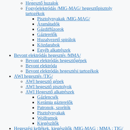
Hegesztő huzalok
Fogyóelektródás /MIG-MAG/ hegesztőpisztoly
tartozékok
Pisztolynyakak /MIG-MAG/
Áramátadók
Gázdiffúzorok
Gázterelők
Huzalvezető spirálok
Közdarabok
Egyéb alkatrészek
Bevont elektródás hegesztés /MMA/
Bevont elektródás hegesztőgépek
Bevont elektróda
Bevont elektródás hegesztési tartozékok
AWI hegesztés /TIG/
AWI hegesztő gépek
AWI hegesztő pisztolyok
AWI Hegesztő alkatrészek
Gázlencsék
Kerámia gázterelők
Patronok, szorítók
Pisztolynyakak
Wolframok
Kiegészítők
Hegeszési kellékek, kiegészítők /MIG-MAG ; MMA ; TIG/