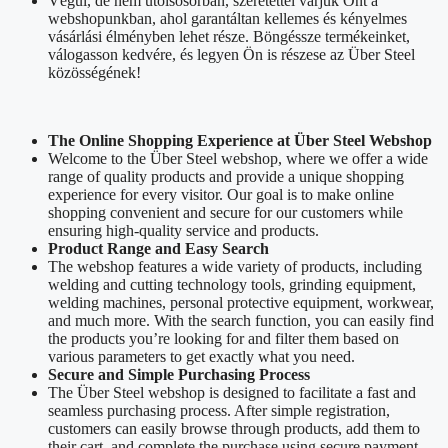
Végül, de nem utolsósorban, szeretettel várjuk Önt a
webshopunkban, ahol garantáltan kellemes és kényelmes
vásárlási élményben lehet része. Böngéssze termékeinket,
válogasson kedvére, és legyen Ön is részese az Über Steel
közösségének!
The Online Shopping Experience at Über Steel Webshop
Welcome to the Über Steel webshop, where we offer a wide
range of quality products and provide a unique shopping
experience for every visitor. Our goal is to make online
shopping convenient and secure for our customers while
ensuring high-quality service and products.
Product Range and Easy Search
The webshop features a wide variety of products, including
welding and cutting technology tools, grinding equipment,
welding machines, personal protective equipment, workwear,
and much more. With the search function, you can easily find
the products you’re looking for and filter them based on
various parameters to get exactly what you need.
Secure and Simple Purchasing Process
The Über Steel webshop is designed to facilitate a fast and
seamless purchasing process. After simple registration,
customers can easily browse through products, add them to
their cart, and complete the purchase using secure payment