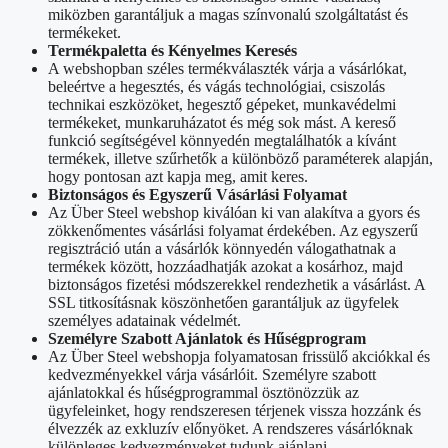
miközben garantáljuk a magas színvonalú szolgáltatást és
termékeket.
Termékpaletta és Kényelmes Keresés
A webshopban széles termékválaszték várja a vásárlókat,
beleértve a hegesztés, és vágás technológiai, csiszolás
technikai eszközöket, hegesztő gépeket, munkavédelmi
termékeket, munkaruházatot és még sok mást. A kereső
funkció segítségével könnyedén megtalálhatók a kívánt
termékek, illetve szűrhetők a különböző paraméterek alapján,
hogy pontosan azt kapja meg, amit keres.
Biztonságos és Egyszerű Vásárlási Folyamat
Az Über Steel webshop kiválóan ki van alakítva a gyors és
zökkenőmentes vásárlási folyamat érdekében. Az egyszerű
regisztráció után a vásárlók könnyedén válogathatnak a
termékek között, hozzáadhatják azokat a kosárhoz, majd
biztonságos fizetési módszerekkel rendezhetik a vásárlást. A
SSL titkosításnak köszönhetően garantáljuk az ügyfelek
személyes adatainak védelmét.
Személyre Szabott Ajánlatok és Hűségprogram
Az Über Steel webshopja folyamatosan frissülő akciókkal és
kedvezményekkel várja vásárlóit. Személyre szabott
ajánlatokkal és hűségprogrammal ösztönözzük az
ügyfeleinket, hogy rendszeresen térjenek vissza hozzánk és
élvezzék az exkluzív előnyöket. A rendszeres vásárlóknak
különleges kedvezményeket tudunk ajánlani.