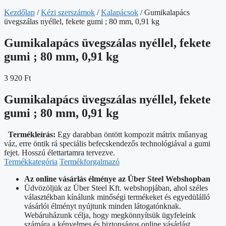
Kezdőlap
/
Kézi szerszámok
/
Kalapácsok
/ Gumikalapács
üvegszálas nyéllel, fekete gumi ; 80 mm, 0,91 kg
Gumikalapács üvegszálas nyéllel, fekete
gumi ; 80 mm, 0,91 kg
3 920
Ft
Gumikalapács üvegszálas nyéllel, fekete
gumi ; 80 mm, 0,91 kg
Termékleírás:
Egy darabban öntött kompozit mátrix műanyag
váz, erre öntik rá speciális befecskendezős technológiával a gumi
fejet. Hosszú élettartamra tervezve.
Termékkategória
Termékforgalmazó
Az online vásárlás élménye az Über Steel Webshopban
Üdvözöljük az Über Steel Kft. webshopjában, ahol széles
választékban kínálunk minőségi termékeket és egyedülálló
vásárlói élményt nyújtunk minden látogatónknak.
Webáruházunk célja, hogy megkönnyítsük ügyfeleink
számára a kényelmes és biztonságos online vásárlást,