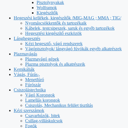
Pisztolynyakak
Wolframok
Kiegészítők
Hegeszési kellékek, kiegészítők /MIG-MAG ; MMA ; TIG/
Nyomáscsökkentők és tartozékaik
Kábelek, testcsipeszek, saruk és egyéb tartozékok
Hegesztési kiegészítő eszközök
Lánghegesztés
Kézi hegesztő- vágó rendszerek
Vágópisztolyok/ lángvágó fúvókák egyéb alkatrészek
Plazmavágás
Plazmavágó gépek
Plazma pisztolyok és alkatrészeik
Kemikáliák
Vágás, Fúrás-,
Menetfúró
Fúrószár
Csiszolástechnika
Vágó Korongok
Lamellás korongok
Csiszolás, Mechanikus felület tisztítás
Kézi szerszámok
Csavarhúzók, bitek
Csillag-villáskulcsok
Fogók