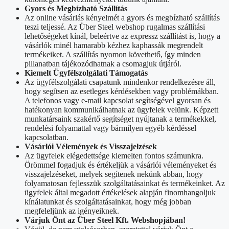
Gyors és Megbízható Szállítás
Az online vásárlás kényelmét a gyors és megbízható szállítás
teszi teljessé. Az Über Steel webshop rugalmas szállítási
lehetőségeket kínál, beleértve az expressz szállítást is, hogy a
vásárlók minél hamarabb kézhez kaphassák megrendelt
termékeiket. A szállítás nyomon követhető, így minden
pillanatban tájékozódhatnak a csomagjuk útjáról.
Kiemelt Ügyfélszolgálati Támogatás
Az ügyfélszolgálati csapatunk mindenkor rendelkezésre áll,
hogy segítsen az esetleges kérdésekben vagy problémákban.
A telefonos vagy e-mail kapcsolat segítségével gyorsan és
hatékonyan kommunikálhatnak az ügyfelek velünk. Képzett
munkatársaink szakértő segítséget nyújtanak a termékekkel,
rendelési folyamattal vagy bármilyen egyéb kérdéssel
kapcsolatban.
Vásárlói Vélemények és Visszajelzések
Az ügyfelek elégedettsége kiemelten fontos számunkra.
Örömmel fogadjuk és értékeljük a vásárlói véleményeket és
visszajelzéseket, melyek segítenek nekünk abban, hogy
folyamatosan fejlesszük szolgáltatásainkat és termékeinket. Az
ügyfelek által megadott értékelések alapján finomhangoljuk
kínálatunkat és szolgáltatásainkat, hogy még jobban
megfeleljünk az igényeiknek.
Várjuk Önt az Über Steel Kft. Webshopjában!