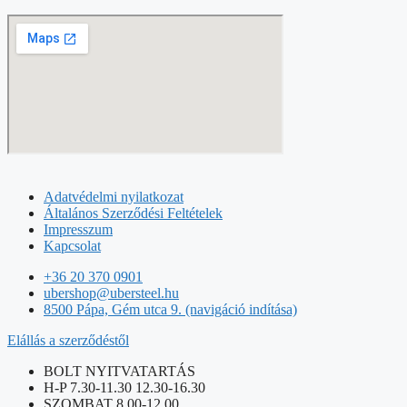
Adatvédelmi nyilatkozat
Általános Szerződési Feltételek
Impresszum
Kapcsolat
+36 20 370 0901
ubershop@ubersteel.hu
8500 Pápa, Gém utca 9. (navigáció indítása)
Elállás a szerződéstől
BOLT NYITVATARTÁS
H-P 7.30-11.30 12.30-16.30
SZOMBAT 8.00-12.00