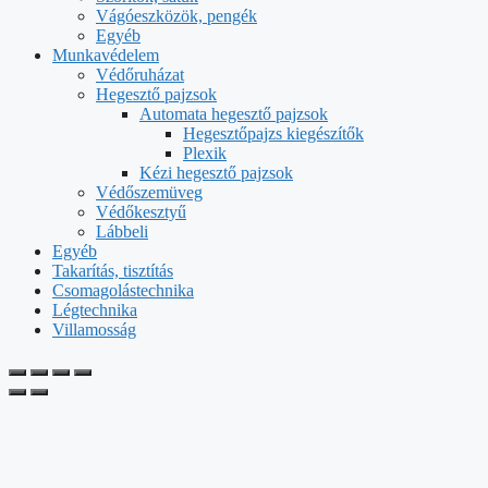
Vágóeszközök, pengék
Egyéb
Munkavédelem
Védőruházat
Hegesztő pajzsok
Automata hegesztő pajzsok
Hegesztőpajzs kiegészítők
Plexik
Kézi hegesztő pajzsok
Védőszemüveg
Védőkesztyű
Lábbeli
Egyéb
Takarítás, tisztítás
Csomagolástechnika
Légtechnika
Villamosság