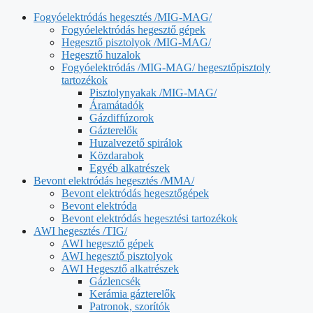
Fogyóelektródás hegesztés /MIG-MAG/
Fogyóelektródás hegesztő gépek
Hegesztő pisztolyok /MIG-MAG/
Hegesztő huzalok
Fogyóelektródás /MIG-MAG/ hegesztőpisztoly
tartozékok
Pisztolynyakak /MIG-MAG/
Áramátadók
Gázdiffúzorok
Gázterelők
Huzalvezető spirálok
Közdarabok
Egyéb alkatrészek
Bevont elektródás hegesztés /MMA/
Bevont elektródás hegesztőgépek
Bevont elektróda
Bevont elektródás hegesztési tartozékok
AWI hegesztés /TIG/
AWI hegesztő gépek
AWI hegesztő pisztolyok
AWI Hegesztő alkatrészek
Gázlencsék
Kerámia gázterelők
Patronok, szorítók