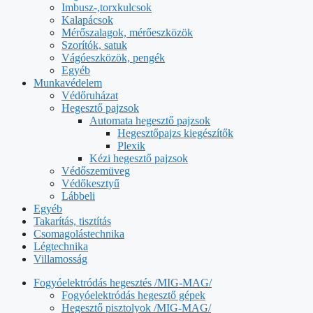
Imbusz-,torxkulcsok
Kalapácsok
Mérőszalagok, mérőeszközök
Szorítók, satuk
Vágóeszközök, pengék
Egyéb
Munkavédelem
Védőruházat
Hegesztő pajzsok
Automata hegesztő pajzsok
Hegesztőpajzs kiegészítők
Plexik
Kézi hegesztő pajzsok
Védőszemüveg
Védőkesztyű
Lábbeli
Egyéb
Takarítás, tisztítás
Csomagolástechnika
Légtechnika
Villamosság
Fogyóelektródás hegesztés /MIG-MAG/
Fogyóelektródás hegesztő gépek
Hegesztő pisztolyok /MIG-MAG/