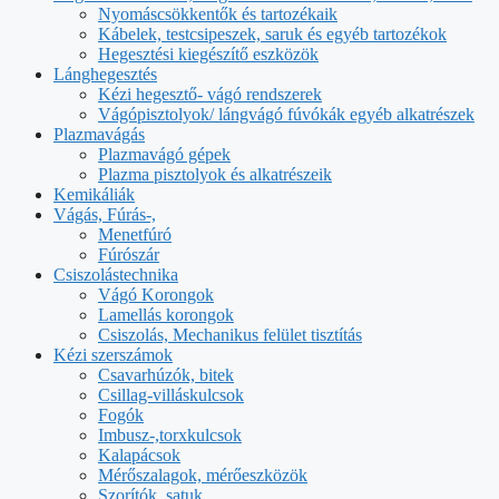
Nyomáscsökkentők és tartozékaik
Kábelek, testcsipeszek, saruk és egyéb tartozékok
Hegesztési kiegészítő eszközök
Lánghegesztés
Kézi hegesztő- vágó rendszerek
Vágópisztolyok/ lángvágó fúvókák egyéb alkatrészek
Plazmavágás
Plazmavágó gépek
Plazma pisztolyok és alkatrészeik
Kemikáliák
Vágás, Fúrás-,
Menetfúró
Fúrószár
Csiszolástechnika
Vágó Korongok
Lamellás korongok
Csiszolás, Mechanikus felület tisztítás
Kézi szerszámok
Csavarhúzók, bitek
Csillag-villáskulcsok
Fogók
Imbusz-,torxkulcsok
Kalapácsok
Mérőszalagok, mérőeszközök
Szorítók, satuk