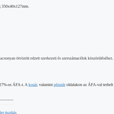
g 350x40x127mm.
acsonyan ötvözött edzett szerkezeti és szerszámacélok köszörüléséhez.
 a 27%-os ÁFA-t. A
kosár
, valamint
pénztár
oldalakon az ÁFA-val terhelt á
t tisztítás