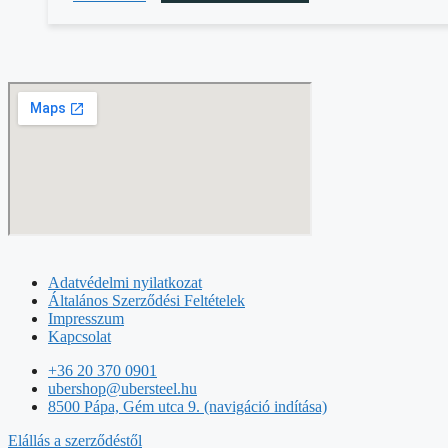
Adatvédelmi nyilatkozat
Általános Szerződési Feltételek
Impresszum
Kapcsolat
+36 20 370 0901
ubershop@ubersteel.hu
8500 Pápa, Gém utca 9. (navigáció indítása)
Elállás a szerződéstől