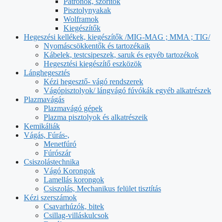
Patronok, szorítók
Pisztolynyakak
Wolframok
Kiegészítők
Hegeszési kellékek, kiegészítők /MIG-MAG ; MMA ; TIG/
Nyomáscsökkentők és tartozékaik
Kábelek, testcsipeszek, saruk és egyéb tartozékok
Hegesztési kiegészítő eszközök
Lánghegesztés
Kézi hegesztő- vágó rendszerek
Vágópisztolyok/ lángvágó fúvókák egyéb alkatrészek
Plazmavágás
Plazmavágó gépek
Plazma pisztolyok és alkatrészeik
Kemikáliák
Vágás, Fúrás-,
Menetfúró
Fúrószár
Csiszolástechnika
Vágó Korongok
Lamellás korongok
Csiszolás, Mechanikus felület tisztítás
Kézi szerszámok
Csavarhúzók, bitek
Csillag-villáskulcsok