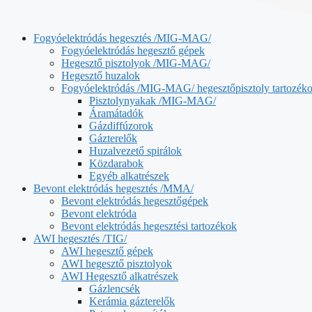
Fogyóelektródás hegesztés /MIG-MAG/
Fogyóelektródás hegesztő gépek
Hegesztő pisztolyok /MIG-MAG/
Hegesztő huzalok
Fogyóelektródás /MIG-MAG/ hegesztőpisztoly tartozék
Pisztolynyakak /MIG-MAG/
Áramátadók
Gázdiffúzorok
Gázterelők
Huzalvezető spirálok
Közdarabok
Egyéb alkatrészek
Bevont elektródás hegesztés /MMA/
Bevont elektródás hegesztőgépek
Bevont elektróda
Bevont elektródás hegesztési tartozékok
AWI hegesztés /TIG/
AWI hegesztő gépek
AWI hegesztő pisztolyok
AWI Hegesztő alkatrészek
Gázlencsék
Kerámia gázterelők