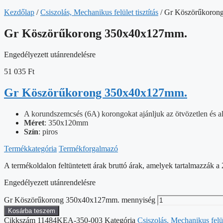
Kezdőlap
/
Csiszolás, Mechanikus felület tisztítás
/ Gr Köszörűkoron
Gr Köszörűkorong 350x40x127mm.
Engedélyezett utánrendelésre
51 035
Ft
Gr Köszörűkorong 350x40x127mm.
A korundszemcsés (6A) korongokat ajánljuk az ötvözetlen és al
Méret
: 350x120mm
Szín
: piros
Termékkategória
Termékforgalmazó
A termékoldalon feltüntetett árak bruttó árak, amelyek tartalmazzák
Engedélyezett utánrendelésre
Gr Köszörűkorong 350x40x127mm. mennyiség
Kosárba teszem
Cikkszám
11484KEA-350-003
Kategória
Csiszolás, Mechanikus felüle