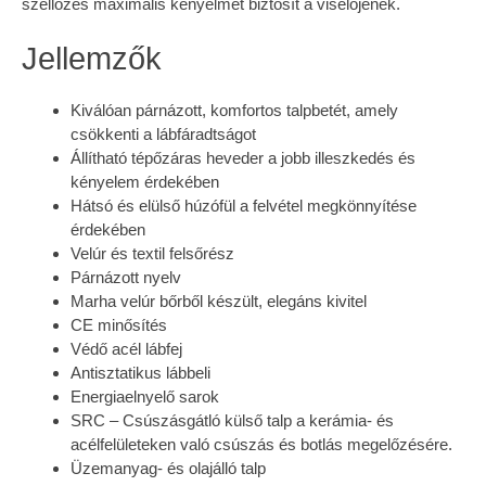
szellőzés maximális kényelmet biztosít a viselőjének.
Jellemzők
Kiválóan párnázott, komfortos talpbetét, amely
csökkenti a lábfáradtságot
Állítható tépőzáras heveder a jobb illeszkedés és
kényelem érdekében
Hátsó és elülső húzófül a felvétel megkönnyítése
érdekében
Velúr és textil felsőrész
Párnázott nyelv
Marha velúr bőrből készült, elegáns kivitel
CE minősítés
Védő acél lábfej
Antisztatikus lábbeli
Energiaelnyelő sarok
SRC – Csúszásgátló külső talp a kerámia- és
acélfelületeken való csúszás és botlás megelőzésére.
Üzemanyag- és olajálló talp