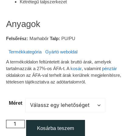
Kétrétegű talpszerkezet
Anyagok
Felsőrész:
Marhabőr
Talp:
PU/PU
Termékkategória
Gyártó weboldal
A termékoldalon feltüntetett árak bruttó árak, amelyek
tartalmazzák a 27%-os ÁFA-t. A
kosár
, valamint
pénztár
oldalakon az ÁFA-val terhelt árak kerülnek megjelenítésre,
tételesen tájékoztatva az adótartalomról.
Méret
Kosárba teszem