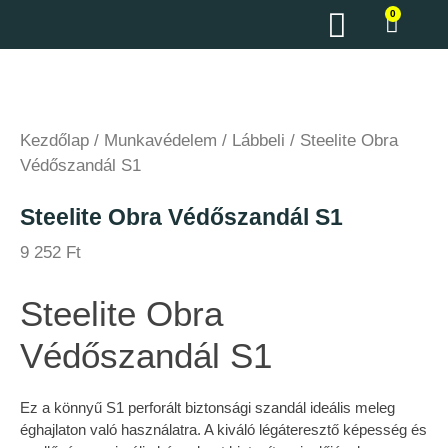
0
Kezdőlap
/
Munkavédelem
/
Lábbeli
/ Steelite Obra
Védőszandál S1
Steelite Obra Védőszandál S1
9 252
Ft
Steelite Obra
Védőszandál S1
Ez a könnyű S1 perforált biztonsági szandál ideális meleg
éghajlaton való használatra. A kiváló légáteresztő képesség és