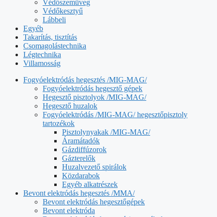
Védőszemüveg
Védőkesztyű
Lábbeli
Egyéb
Takarítás, tisztítás
Csomagolástechnika
Légtechnika
Villamosság
Fogyóelektródás hegesztés /MIG-MAG/
Fogyóelektródás hegesztő gépek
Hegesztő pisztolyok /MIG-MAG/
Hegesztő huzalok
Fogyóelektródás /MIG-MAG/ hegesztőpisztoly
tartozékok
Pisztolynyakak /MIG-MAG/
Áramátadók
Gázdiffúzorok
Gázterelők
Huzalvezető spirálok
Közdarabok
Egyéb alkatrészek
Bevont elektródás hegesztés /MMA/
Bevont elektródás hegesztőgépek
Bevont elektróda