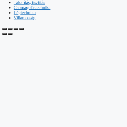
Takarítás, tisztítás
Csomagolástechnika
Légtechnika
Villamosság