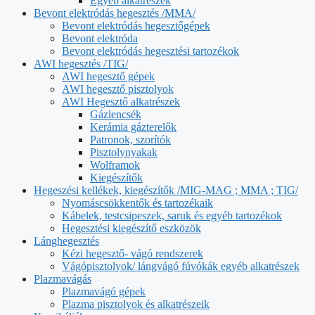
Egyéb alkatrészek
Bevont elektródás hegesztés /MMA/
Bevont elektródás hegesztőgépek
Bevont elektróda
Bevont elektródás hegesztési tartozékok
AWI hegesztés /TIG/
AWI hegesztő gépek
AWI hegesztő pisztolyok
AWI Hegesztő alkatrészek
Gázlencsék
Kerámia gázterelők
Patronok, szorítók
Pisztolynyakak
Wolframok
Kiegészítők
Hegeszési kellékek, kiegészítők /MIG-MAG ; MMA ; TIG/
Nyomáscsökkentők és tartozékaik
Kábelek, testcsipeszek, saruk és egyéb tartozékok
Hegesztési kiegészítő eszközök
Lánghegesztés
Kézi hegesztő- vágó rendszerek
Vágópisztolyok/ lángvágó fúvókák egyéb alkatrészek
Plazmavágás
Plazmavágó gépek
Plazma pisztolyok és alkatrészeik