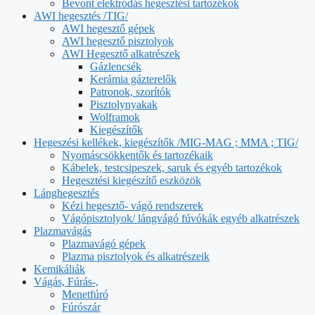
Bevont elektródás hegesztési tartozékok
AWI hegesztés /TIG/
AWI hegesztő gépek
AWI hegesztő pisztolyok
AWI Hegesztő alkatrészek
Gázlencsék
Kerámia gázterelők
Patronok, szorítók
Pisztolynyakak
Wolframok
Kiegészítők
Hegeszési kellékek, kiegészítők /MIG-MAG ; MMA ; TIG/
Nyomáscsökkentők és tartozékaik
Kábelek, testcsipeszek, saruk és egyéb tartozékok
Hegesztési kiegészítő eszközök
Lánghegesztés
Kézi hegesztő- vágó rendszerek
Vágópisztolyok/ lángvágó fúvókák egyéb alkatrészek
Plazmavágás
Plazmavágó gépek
Plazma pisztolyok és alkatrészeik
Kemikáliák
Vágás, Fúrás-,
Menetfúró
Fúrószár