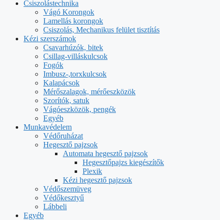
Csiszolástechnika
Vágó Korongok
Lamellás korongok
Csiszolás, Mechanikus felület tisztítás
Kézi szerszámok
Csavarhúzók, bitek
Csillag-villáskulcsok
Fogók
Imbusz-,torxkulcsok
Kalapácsok
Mérőszalagok, mérőeszközök
Szorítók, satuk
Vágóeszközök, pengék
Egyéb
Munkavédelem
Védőruházat
Hegesztő pajzsok
Automata hegesztő pajzsok
Hegesztőpajzs kiegészítők
Plexik
Kézi hegesztő pajzsok
Védőszemüveg
Védőkesztyű
Lábbeli
Egyéb