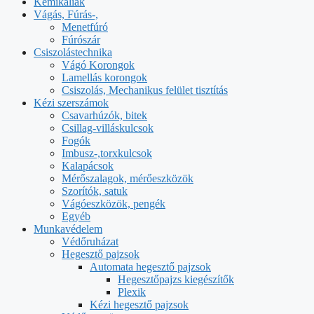
Kemikáliák
Vágás, Fúrás-,
Menetfúró
Fúrószár
Csiszolástechnika
Vágó Korongok
Lamellás korongok
Csiszolás, Mechanikus felület tisztítás
Kézi szerszámok
Csavarhúzók, bitek
Csillag-villáskulcsok
Fogók
Imbusz-,torxkulcsok
Kalapácsok
Mérőszalagok, mérőeszközök
Szorítók, satuk
Vágóeszközök, pengék
Egyéb
Munkavédelem
Védőruházat
Hegesztő pajzsok
Automata hegesztő pajzsok
Hegesztőpajzs kiegészítők
Plexik
Kézi hegesztő pajzsok