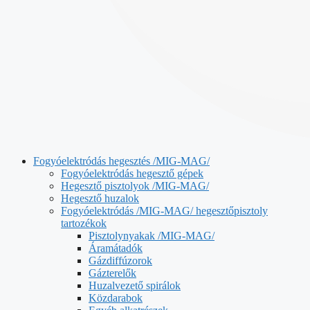
Fogyóelektródás hegesztés /MIG-MAG/
Fogyóelektródás hegesztő gépek
Hegesztő pisztolyok /MIG-MAG/
Hegesztő huzalok
Fogyóelektródás /MIG-MAG/ hegesztőpisztoly
tartozékok
Pisztolynyakak /MIG-MAG/
Áramátadók
Gázdiffúzorok
Gázterelők
Huzalvezető spirálok
Közdarabok