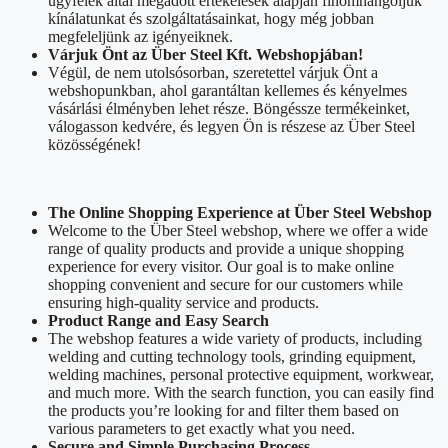
ügyfelek által megadott értékelések alapján finomhangoljuk
kínálatunkat és szolgáltatásainkat, hogy még jobban
megfeleljünk az igényeiknek.
Várjuk Önt az Über Steel Kft. Webshopjában!
Végül, de nem utolsósorban, szeretettel várjuk Önt a
webshopunkban, ahol garantáltan kellemes és kényelmes
vásárlási élményben lehet része. Böngéssze termékeinket,
válogasson kedvére, és legyen Ön is részese az Über Steel
közösségének!
The Online Shopping Experience at Über Steel Webshop
Welcome to the Über Steel webshop, where we offer a wide
range of quality products and provide a unique shopping
experience for every visitor. Our goal is to make online
shopping convenient and secure for our customers while
ensuring high-quality service and products.
Product Range and Easy Search
The webshop features a wide variety of products, including
welding and cutting technology tools, grinding equipment,
welding machines, personal protective equipment, workwear,
and much more. With the search function, you can easily find
the products you’re looking for and filter them based on
various parameters to get exactly what you need.
Secure and Simple Purchasing Process