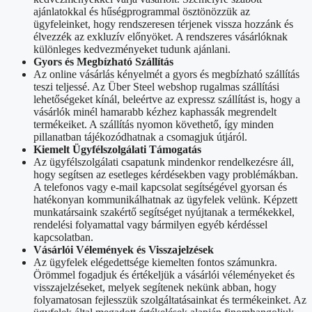
ajánlatokkal és hűségprogrammal ösztönözzük az
ügyfeleinket, hogy rendszeresen térjenek vissza hozzánk és
élvezzék az exkluzív előnyöket. A rendszeres vásárlóknak
különleges kedvezményeket tudunk ajánlani.
Gyors és Megbízható Szállítás
Az online vásárlás kényelmét a gyors és megbízható szállítás
teszi teljessé. Az Über Steel webshop rugalmas szállítási
lehetőségeket kínál, beleértve az expressz szállítást is, hogy a
vásárlók minél hamarabb kézhez kaphassák megrendelt
termékeiket. A szállítás nyomon követhető, így minden
pillanatban tájékozódhatnak a csomagjuk útjáról.
Kiemelt Ügyfélszolgálati Támogatás
Az ügyfélszolgálati csapatunk mindenkor rendelkezésre áll,
hogy segítsen az esetleges kérdésekben vagy problémákban.
A telefonos vagy e-mail kapcsolat segítségével gyorsan és
hatékonyan kommunikálhatnak az ügyfelek velünk. Képzett
munkatársaink szakértő segítséget nyújtanak a termékekkel,
rendelési folyamattal vagy bármilyen egyéb kérdéssel
kapcsolatban.
Vásárlói Vélemények és Visszajelzések
Az ügyfelek elégedettsége kiemelten fontos számunkra.
Örömmel fogadjuk és értékeljük a vásárlói véleményeket és
visszajelzéseket, melyek segítenek nekünk abban, hogy
folyamatosan fejlesszük szolgáltatásainkat és termékeinket. Az