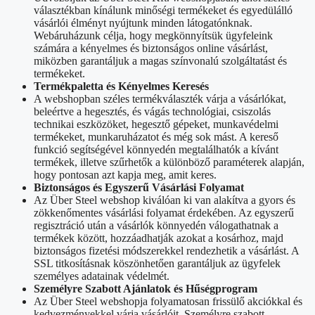
választékban kínálunk minőségi termékeket és egyedülálló
vásárlói élményt nyújtunk minden látogatónknak.
Webáruházunk célja, hogy megkönnyítsük ügyfeleink
számára a kényelmes és biztonságos online vásárlást,
miközben garantáljuk a magas színvonalú szolgáltatást és
termékeket.
Termékpaletta és Kényelmes Keresés
A webshopban széles termékválaszték várja a vásárlókat,
beleértve a hegesztés, és vágás technológiai, csiszolás
technikai eszközöket, hegesztő gépeket, munkavédelmi
termékeket, munkaruházatot és még sok mást. A kereső
funkció segítségével könnyedén megtalálhatók a kívánt
termékek, illetve szűrhetők a különböző paraméterek alapján,
hogy pontosan azt kapja meg, amit keres.
Biztonságos és Egyszerű Vásárlási Folyamat
Az Über Steel webshop kiválóan ki van alakítva a gyors és
zökkenőmentes vásárlási folyamat érdekében. Az egyszerű
regisztráció után a vásárlók könnyedén válogathatnak a
termékek között, hozzáadhatják azokat a kosárhoz, majd
biztonságos fizetési módszerekkel rendezhetik a vásárlást. A
SSL titkosításnak köszönhetően garantáljuk az ügyfelek
személyes adatainak védelmét.
Személyre Szabott Ajánlatok és Hűségprogram
Az Über Steel webshopja folyamatosan frissülő akciókkal és
kedvezményekkel várja vásárlóit. Személyre szabott