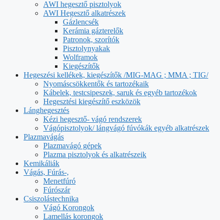
AWI hegesztő pisztolyok
AWI Hegesztő alkatrészek
Gázlencsék
Kerámia gázterelők
Patronok, szorítók
Pisztolynyakak
Wolframok
Kiegészítők
Hegeszési kellékek, kiegészítők /MIG-MAG ; MMA ; TIG/
Nyomáscsökkentők és tartozékaik
Kábelek, testcsipeszek, saruk és egyéb tartozékok
Hegesztési kiegészítő eszközök
Lánghegesztés
Kézi hegesztő- vágó rendszerek
Vágópisztolyok/ lángvágó fúvókák egyéb alkatrészek
Plazmavágás
Plazmavágó gépek
Plazma pisztolyok és alkatrészeik
Kemikáliák
Vágás, Fúrás-,
Menetfúró
Fúrószár
Csiszolástechnika
Vágó Korongok
Lamellás korongok