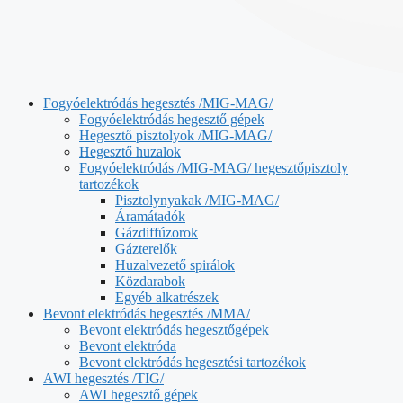
Fogyóelektródás hegesztés /MIG-MAG/
Fogyóelektródás hegesztő gépek
Hegesztő pisztolyok /MIG-MAG/
Hegesztő huzalok
Fogyóelektródás /MIG-MAG/ hegesztőpisztoly
tartozékok
Pisztolynyakak /MIG-MAG/
Áramátadók
Gázdiffúzorok
Gázterelők
Huzalvezető spirálok
Közdarabok
Egyéb alkatrészek
Bevont elektródás hegesztés /MMA/
Bevont elektródás hegesztőgépek
Bevont elektróda
Bevont elektródás hegesztési tartozékok
AWI hegesztés /TIG/
AWI hegesztő gépek