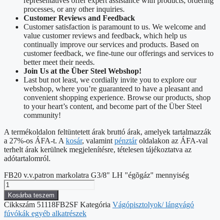
representatives offer expert assistance with products, ordering
processes, or any other inquiries.
Customer Reviews and Feedback
Customer satisfaction is paramount to us. We welcome and
value customer reviews and feedback, which help us
continually improve our services and products. Based on
customer feedback, we fine-tune our offerings and services to
better meet their needs.
Join Us at the Über Steel Webshop!
Last but not least, we cordially invite you to explore our
webshop, where you’re guaranteed to have a pleasant and
convenient shopping experience. Browse our products, shop
to your heart’s content, and become part of the Über Steel
community!
A termékoldalon feltüntetett árak bruttó árak, amelyek tartalmazzák
a 27%-os ÁFA-t. A
kosár
, valamint
pénztár
oldalakon az ÁFA-val
terhelt árak kerülnek megjelenítésre, tételesen tájékoztatva az
adótartalomról.
FB20 v.v.patron markolatra G3/8" LH "égõgáz" mennyiség
Kosárba teszem
Cikkszám
51118FB2SF
Kategória
Vágópisztolyok/ lángvágó
fúvókák egyéb alkatrészek