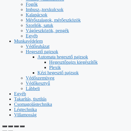
Fogók
Imbusz-,torxkulcsok
Kalapácsok
Mérőszalagok, mérőeszközök
Szorítók, satuk
Vágóeszközök, pengék
Egyéb
Munkavédelem
Védőruházat
Hegesztő pajzsok
Automata hegesztő pajzsok
Hegesztőpajzs kiegészítők
Plexik
Kézi hegesztő pajzsok
Védőszemüveg
Védőkesztyű
Lábbeli
Egyéb
Takarítás, tisztítás
Csomagolástechnika
Légtechnika
Villamosság