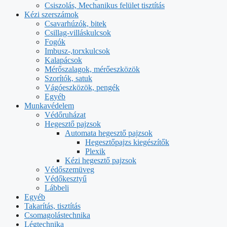
Csiszolás, Mechanikus felület tisztítás
Kézi szerszámok
Csavarhúzók, bitek
Csillag-villáskulcsok
Fogók
Imbusz-,torxkulcsok
Kalapácsok
Mérőszalagok, mérőeszközök
Szorítók, satuk
Vágóeszközök, pengék
Egyéb
Munkavédelem
Védőruházat
Hegesztő pajzsok
Automata hegesztő pajzsok
Hegesztőpajzs kiegészítők
Plexik
Kézi hegesztő pajzsok
Védőszemüveg
Védőkesztyű
Lábbeli
Egyéb
Takarítás, tisztítás
Csomagolástechnika
Légtechnika