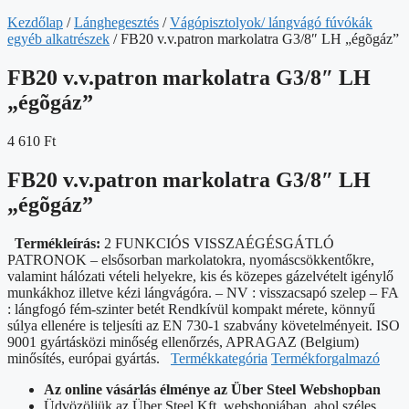
Kezdőlap
/
Lánghegesztés
/
Vágópisztolyok/ lángvágó fúvókák
egyéb alkatrészek
/ FB20 v.v.patron markolatra G3/8″ LH „égõgáz”
FB20 v.v.patron markolatra G3/8″ LH
„égõgáz”
4 610
Ft
FB20 v.v.patron markolatra G3/8″ LH
„égõgáz”
Termékleírás:
2 FUNKCIÓS VISSZAÉGÉSGÁTLÓ
PATRONOK – elsősorban markolatokra, nyomáscsökkentőkre,
valamint hálózati vételi helyekre, kis és közepes gázelvételt igénylő
munkákhoz illetve kézi lángvágóra. – NV : visszacsapó szelep – FA
: lángfogó fém-szinter betét Rendkívül kompakt mérete, könnyű
súlya ellenére is teljesíti az EN 730-1 szabvány követelményeit. ISO
9001 gyártásközi minőség ellenőrzés, APRAGAZ (Belgium)
minősítés, európai gyártás.
Termékkategória
Termékforgalmazó
Az online vásárlás élménye az Über Steel Webshopban
Üdvözöljük az Über Steel Kft. webshopjában, ahol széles