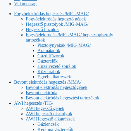
Villamosság
Fogyóelektródás hegesztés /MIG-MAG/
Fogyóelektródás hegesztő gépek
Hegesztő pisztolyok /MIG-MAG/
Hegesztő huzalok
Fogyóelektródás /MIG-MAG/ hegesztőpisztoly
tartozékok
Pisztolynyakak /MIG-MAG/
Áramátadók
Gázdiffúzorok
Gázterelők
Huzalvezető spirálok
Közdarabok
Egyéb alkatrészek
Bevont elektródás hegesztés /MMA/
Bevont elektródás hegesztőgépek
Bevont elektróda
Bevont elektródás hegesztési tartozékok
AWI hegesztés /TIG/
AWI hegesztő gépek
AWI hegesztő pisztolyok
AWI Hegesztő alkatrészek
Gázlencsék
Kerámia gázterelők