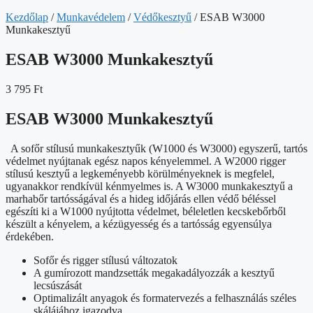
Kezdőlap
/
Munkavédelem
/
Védőkesztyű
/ ESAB W3000
Munkakesztyű
ESAB W3000 Munkakesztyű
3 795
Ft
ESAB W3000 Munkakesztyű
A sofőr stílusú munkakesztyűk (W1000 és W3000) egyszerű, tartós
védelmet nyújtanak egész napos kényelemmel. A W2000 rigger
stílusú kesztyű a legkeményebb körülményeknek is megfelel,
ugyanakkor rendkívül kénmyelmes is. A W3000 munkakesztyű a
marhabőr tartósságával és a hideg időjárás ellen védő béléssel
egészíti ki a W1000 nyújtotta védelmet, béleletlen kecskebőrből
készült a kényelem, a kézügyesség és a tartósság egyensúlya
érdekében.
Sofőr és rigger stílusú változatok
A gumírozott mandzsetták megakadályozzák a kesztyű
lecsúszását
Optimalizált anyagok és formatervezés a felhasználás széles
skálájához igazodva