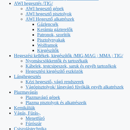
AWI hegesztés /TIG/
AWI hegesztő gépek
AWI hegesztő pisztolyok
AWI Hegesztő alkatrészek
Gázlencsék
Kerámia gázterelők
Patronok, szorítók
Pisztolynyakak
Wolframok
Kiegészítők
Hegeszési kellékek, kiegészítők /MIG-MAG ; MMA ; TIG/
Nyomáscsökkentők és tartozékaik
Kábelek, testcsipeszek, saruk és egyéb tartozékok
Hegesztési kiegészítő eszközök
Lánghegesztés
Kézi hegesztő- vágó rendszerek
Vágópisztolyok/ lángvágó fúvókák egyéb alkatrészek
Plazmavágás
Plazmavágó gépek
Plazma pisztolyok és alkatrészeik
Kemikáliák
Vágás, Fúrás-,
Menetfúró
Fúrószár
Csiszolástechnika