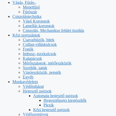
Vágás, Fúrás-,
Menetfúró
Fúrószár
Csiszolástechnika
Vágó Korongok
Lamellás korongok
Csiszolás, Mechanikus felület tisztítás
Kézi szerszámok
Csavarhúzók, bitek
Csillag-villáskulcsok
Fogók
Imbusz-,torxkulcsok
Kalapácsok
Mérőszalagok, mérőeszközök
Szorítók, satuk
Vágóeszközök, pengék
Egyéb
Munkavédelem
Védőruházat
Hegesztő pajzsok
Automata hegesztő pajzsok
Hegesztőpajzs kiegészítők
Plexik
Kézi hegesztő pajzsok
Védőszemüveg