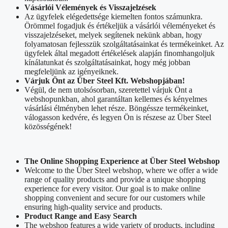
Vásárlói Vélemények és Visszajelzések
Az ügyfelek elégedettsége kiemelten fontos számunkra.
Örömmel fogadjuk és értékeljük a vásárlói véleményeket és
visszajelzéseket, melyek segítenek nekünk abban, hogy
folyamatosan fejlesszük szolgáltatásainkat és termékeinket. Az
ügyfelek által megadott értékelések alapján finomhangoljuk
kínálatunkat és szolgáltatásainkat, hogy még jobban
megfeleljünk az igényeiknek.
Várjuk Önt az Über Steel Kft. Webshopjában!
Végül, de nem utolsósorban, szeretettel várjuk Önt a
webshopunkban, ahol garantáltan kellemes és kényelmes
vásárlási élményben lehet része. Böngéssze termékeinket,
válogasson kedvére, és legyen Ön is részese az Über Steel
közösségének!
The Online Shopping Experience at Über Steel Webshop
Welcome to the Über Steel webshop, where we offer a wide
range of quality products and provide a unique shopping
experience for every visitor. Our goal is to make online
shopping convenient and secure for our customers while
ensuring high-quality service and products.
Product Range and Easy Search
The webshop features a wide variety of products, including