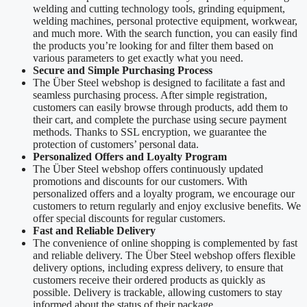
welding and cutting technology tools, grinding equipment,
welding machines, personal protective equipment, workwear,
and much more. With the search function, you can easily find
the products you’re looking for and filter them based on
various parameters to get exactly what you need.
Secure and Simple Purchasing Process
The Über Steel webshop is designed to facilitate a fast and
seamless purchasing process. After simple registration,
customers can easily browse through products, add them to
their cart, and complete the purchase using secure payment
methods. Thanks to SSL encryption, we guarantee the
protection of customers’ personal data.
Personalized Offers and Loyalty Program
The Über Steel webshop offers continuously updated
promotions and discounts for our customers. With
personalized offers and a loyalty program, we encourage our
customers to return regularly and enjoy exclusive benefits. We
offer special discounts for regular customers.
Fast and Reliable Delivery
The convenience of online shopping is complemented by fast
and reliable delivery. The Über Steel webshop offers flexible
delivery options, including express delivery, to ensure that
customers receive their ordered products as quickly as
possible. Delivery is trackable, allowing customers to stay
informed about the status of their package.