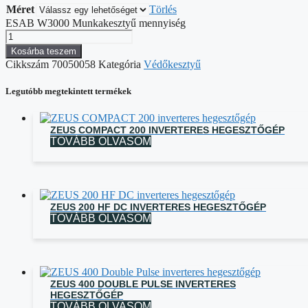
Méret
Törlés
ESAB W3000 Munkakesztyű mennyiség
Kosárba teszem
Cikkszám
70050058
Kategória
Védőkesztyű
Legutóbb megtekintett termékek
ZEUS COMPACT 200 INVERTERES HEGESZTŐGÉP
TOVÁBB OLVASOM
ZEUS 200 HF DC INVERTERES HEGESZTŐGÉP
TOVÁBB OLVASOM
ZEUS 400 DOUBLE PULSE INVERTERES
HEGESZTŐGÉP
TOVÁBB OLVASOM