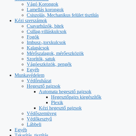
Vágó Korongok
Lamellás korongok
Csiszolás, Mechanikus felület tisztítás
Kézi szerszámok
Csavarhúzók, bitek
Csillag-villáskulcsok
Fogók
Imbusz-,torxkulcsok
Kalapácsok
Mérőszalagok, mérőeszközök
Szorítók, satuk
Vágóeszközök, pengék
Egyéb
Munkavédelem
Védőruházat
Hegesztő pajzsok
Automata hegesztő pajzsok
Hegesztőpajzs kiegészítők
Plexik
Kézi hegesztő pajzsok
Védőszemüveg
Védőkesztyű
Lábbeli
Egyéb
Takarítás, tisztítás