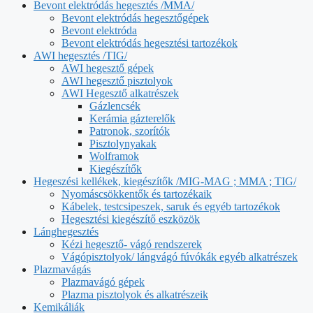
Bevont elektródás hegesztés /MMA/
Bevont elektródás hegesztőgépek
Bevont elektróda
Bevont elektródás hegesztési tartozékok
AWI hegesztés /TIG/
AWI hegesztő gépek
AWI hegesztő pisztolyok
AWI Hegesztő alkatrészek
Gázlencsék
Kerámia gázterelők
Patronok, szorítók
Pisztolynyakak
Wolframok
Kiegészítők
Hegeszési kellékek, kiegészítők /MIG-MAG ; MMA ; TIG/
Nyomáscsökkentők és tartozékaik
Kábelek, testcsipeszek, saruk és egyéb tartozékok
Hegesztési kiegészítő eszközök
Lánghegesztés
Kézi hegesztő- vágó rendszerek
Vágópisztolyok/ lángvágó fúvókák egyéb alkatrészek
Plazmavágás
Plazmavágó gépek
Plazma pisztolyok és alkatrészeik
Kemikáliák