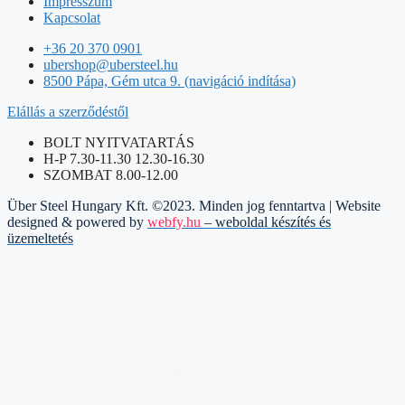
Impresszum
Kapcsolat
+36 20 370 0901
ubershop@ubersteel.hu
8500 Pápa, Gém utca 9. (navigáció indítása)
Elállás a szerződéstől
BOLT NYITVATARTÁS
H-P 7.30-11.30 12.30-16.30
SZOMBAT 8.00-12.00
Über Steel Hungary Kft. ©2023. Minden jog fenntartva | Website
designed & powered by
webfy.hu
– weboldal készítés és
üzemeltetés