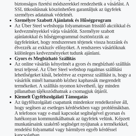
biztonságos fizetési módszerekkel rendezhetik a vásárlást. A
SSL titkosításnak köszönhetően garantáljuk az ügyfelek
személyes adatainak védelmét.
Személyre Szabott Ajánlatok és Hűségprogram
Az Über Steel webshopja folyamatosan frissülő akciókkal és
kedvezményekkel várja vásárlóit. Személyre szabott
ajánlatokkal és hűségprogrammal ösztönözzük az
ügyfeleinket, hogy rendszeresen térjenek vissza hozzánk és
élvezzék az exkluzív előnyöket. A rendszeres vásárlóknak
különleges kedvezményeket tudunk ajánlani.
Gyors és Megbízható Szállítás
Az online vásárlás kényelmét a gyors és megbízható szállítás
teszi teljessé. Az Über Steel webshop rugalmas szállítási
lehetőségeket kínál, beleértve az expressz szállítást is, hogy a
vásárlók minél hamarabb kézhez kaphassák megrendelt
termékeiket. A szállítás nyomon követhető, így minden
pillanatban tájékozódhatnak a csomagjuk útjáról.
Kiemelt Ügyfélszolgálati Támogatás
Az ügyfélszolgálati csapatunk mindenkor rendelkezésre áll,
hogy segítsen az esetleges kérdésekben vagy problémákban.
A telefonos vagy e-mail kapcsolat segítségével gyorsan és
hatékonyan kommunikálhatnak az ügyfelek velünk. Képzett
munkatársaink szakértő segítséget nyújtanak a termékekkel,
rendelési folyamattal vagy bármilyen egyéb kérdéssel
kapcsolatban.