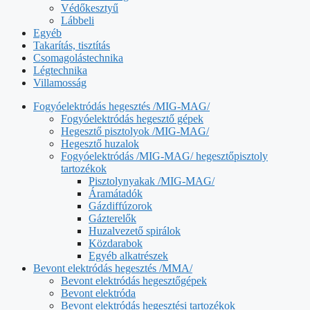
Védőkesztyű
Lábbeli
Egyéb
Takarítás, tisztítás
Csomagolástechnika
Légtechnika
Villamosság
Fogyóelektródás hegesztés /MIG-MAG/
Fogyóelektródás hegesztő gépek
Hegesztő pisztolyok /MIG-MAG/
Hegesztő huzalok
Fogyóelektródás /MIG-MAG/ hegesztőpisztoly
tartozékok
Pisztolynyakak /MIG-MAG/
Áramátadók
Gázdiffúzorok
Gázterelők
Huzalvezető spirálok
Közdarabok
Egyéb alkatrészek
Bevont elektródás hegesztés /MMA/
Bevont elektródás hegesztőgépek
Bevont elektróda
Bevont elektródás hegesztési tartozékok