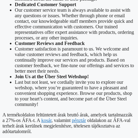
Dedicated Customer Support
Our customer service team is always available to assist with
any questions or issues. Whether through phone or email
contact, our knowledgeable staff members provide quick and
effective communication with customers. Our trained
representatives offer expert assistance with products, ordering
processes, or any other inquiries.
Customer Reviews and Feedback
Customer satisfaction is paramount to us. We welcome and
value customer reviews and feedback, which help us
continually improve our services and products. Based on
customer feedback, we fine-tune our offerings and services to
better meet their needs.
Join Us at the Über Steel Webshop!
Last but not least, we cordially invite you to explore our
webshop, where you’re guaranteed to have a pleasant and
convenient shopping experience. Browse our products, shop
to your heart’s content, and become part of the Über Steel
community!
A termékoldalon feltüntetett árak bruttó árak, amelyek tartalmazzák
a 27%-os ÁFA-t. A
kosár
, valamint
pénztár
oldalakon az ÁFA-val
terhelt árak kerülnek megjelenítésre, tételesen tájékoztatva az
adótartalomról.