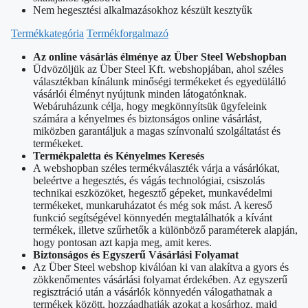
Nem hegesztési alkalmazásokhoz készült kesztyűk
Termékkategória
Termékforgalmazó
Az online vásárlás élménye az Über Steel Webshopban
Üdvözöljük az Über Steel Kft. webshopjában, ahol széles
választékban kínálunk minőségi termékeket és egyedülálló
vásárlói élményt nyújtunk minden látogatónknak.
Webáruházunk célja, hogy megkönnyítsük ügyfeleink
számára a kényelmes és biztonságos online vásárlást,
miközben garantáljuk a magas színvonalú szolgáltatást és
termékeket.
Termékpaletta és Kényelmes Keresés
A webshopban széles termékválaszték várja a vásárlókat,
beleértve a hegesztés, és vágás technológiai, csiszolás
technikai eszközöket, hegesztő gépeket, munkavédelmi
termékeket, munkaruházatot és még sok mást. A kereső
funkció segítségével könnyedén megtalálhatók a kívánt
termékek, illetve szűrhetők a különböző paraméterek alapján,
hogy pontosan azt kapja meg, amit keres.
Biztonságos és Egyszerű Vásárlási Folyamat
Az Über Steel webshop kiválóan ki van alakítva a gyors és
zökkenőmentes vásárlási folyamat érdekében. Az egyszerű
regisztráció után a vásárlók könnyedén válogathatnak a
termékek között, hozzáadhatják azokat a kosárhoz, majd