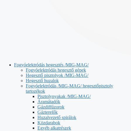
Fogyóelektródás hegesztés /MIG-MAG/
Fogyóelektródás hegesztő gépek
Hegesztő pisztolyok /MIG-MAG/
Hegesztő huzalok
Fogyóelektródás /MIG-MAG/ hegesztőpisztoly
tartozékok
Pisztolynyakak /MIG-MAG/
Áramátadók
Gázdiffúzorok
Gázterelők
Huzalvezető spirálok
Közdarabok
Egyéb alkatrészek