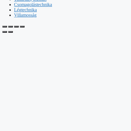
Csomagolástechnika
Légtechnika
Villamosság