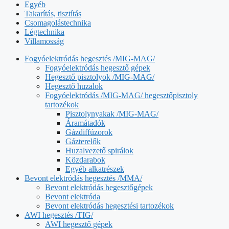
Egyéb
Takarítás, tisztítás
Csomagolástechnika
Légtechnika
Villamosság
Fogyóelektródás hegesztés /MIG-MAG/
Fogyóelektródás hegesztő gépek
Hegesztő pisztolyok /MIG-MAG/
Hegesztő huzalok
Fogyóelektródás /MIG-MAG/ hegesztőpisztoly
tartozékok
Pisztolynyakak /MIG-MAG/
Áramátadók
Gázdiffúzorok
Gázterelők
Huzalvezető spirálok
Közdarabok
Egyéb alkatrészek
Bevont elektródás hegesztés /MMA/
Bevont elektródás hegesztőgépek
Bevont elektróda
Bevont elektródás hegesztési tartozékok
AWI hegesztés /TIG/
AWI hegesztő gépek