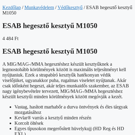
Kezdőlap
/
Munkavédelem
/
Védőkesztyű
/ ESAB hegesztő kesztyű
M1050
ESAB hegesztő kesztyű M1050
4 484
Ft
ESAB hegesztő kesztyű M1050
A MIG/MAG-/MMA hegesztéshez készült kesztyűknek a
legmostohább körülmények között is maximális teljesítményt kell
nyújtaniuk. Ezek a strapabíró kesztyűk hatékonyan védik
viselőjüket, ugyanakkor puha, rugalmas viseletet nyújtanak. Akár
csak időnként hegeszt, akár teljes munkaidős szakember, az ESAB
nagy igénybevételre tervezett, MIG/MAG-/MMA hegesztéshez
készült kesztyűi minden körülmények között megóvják a kezét.
Vastag, hasított marhabőr a durva öntvények és éles tárgyak
mozgatásához
Kevlar® varrás a kesztyű minden részén
Korcolt öltések
Egyes típusokon megerősített hüvelykujj (HD Reg és HD
EXL)