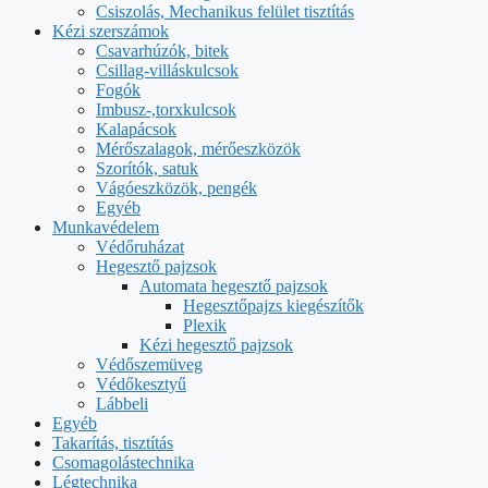
Csiszolás, Mechanikus felület tisztítás
Kézi szerszámok
Csavarhúzók, bitek
Csillag-villáskulcsok
Fogók
Imbusz-,torxkulcsok
Kalapácsok
Mérőszalagok, mérőeszközök
Szorítók, satuk
Vágóeszközök, pengék
Egyéb
Munkavédelem
Védőruházat
Hegesztő pajzsok
Automata hegesztő pajzsok
Hegesztőpajzs kiegészítők
Plexik
Kézi hegesztő pajzsok
Védőszemüveg
Védőkesztyű
Lábbeli
Egyéb
Takarítás, tisztítás
Csomagolástechnika
Légtechnika