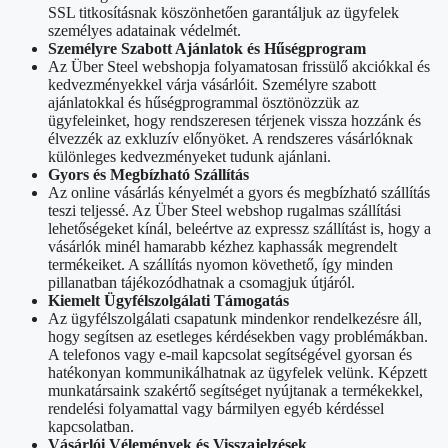
SSL titkosításnak köszönhetően garantáljuk az ügyfelek
személyes adatainak védelmét.
Személyre Szabott Ajánlatok és Hűségprogram
Az Über Steel webshopja folyamatosan frissülő akciókkal és
kedvezményekkel várja vásárlóit. Személyre szabott
ajánlatokkal és hűségprogrammal ösztönözzük az
ügyfeleinket, hogy rendszeresen térjenek vissza hozzánk és
élvezzék az exkluzív előnyöket. A rendszeres vásárlóknak
különleges kedvezményeket tudunk ajánlani.
Gyors és Megbízható Szállítás
Az online vásárlás kényelmét a gyors és megbízható szállítás
teszi teljessé. Az Über Steel webshop rugalmas szállítási
lehetőségeket kínál, beleértve az expressz szállítást is, hogy a
vásárlók minél hamarabb kézhez kaphassák megrendelt
termékeiket. A szállítás nyomon követhető, így minden
pillanatban tájékozódhatnak a csomagjuk útjáról.
Kiemelt Ügyfélszolgálati Támogatás
Az ügyfélszolgálati csapatunk mindenkor rendelkezésre áll,
hogy segítsen az esetleges kérdésekben vagy problémákban.
A telefonos vagy e-mail kapcsolat segítségével gyorsan és
hatékonyan kommunikálhatnak az ügyfelek velünk. Képzett
munkatársaink szakértő segítséget nyújtanak a termékekkel,
rendelési folyamattal vagy bármilyen egyéb kérdéssel
kapcsolatban.
Vásárlói Vélemények és Visszajelzések