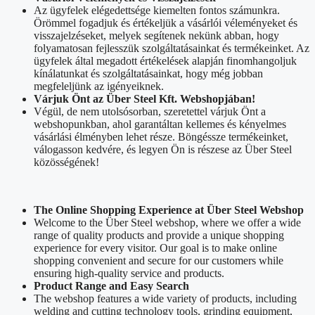
Az ügyfelek elégedettsége kiemelten fontos számunkra.
Örömmel fogadjuk és értékeljük a vásárlói véleményeket és
visszajelzéseket, melyek segítenek nekünk abban, hogy
folyamatosan fejlesszük szolgáltatásainkat és termékeinket. Az
ügyfelek által megadott értékelések alapján finomhangoljuk
kínálatunkat és szolgáltatásainkat, hogy még jobban
megfeleljünk az igényeiknek.
Várjuk Önt az Über Steel Kft. Webshopjában!
Végül, de nem utolsósorban, szeretettel várjuk Önt a
webshopunkban, ahol garantáltan kellemes és kényelmes
vásárlási élményben lehet része. Böngéssze termékeinket,
válogasson kedvére, és legyen Ön is részese az Über Steel
közösségének!
The Online Shopping Experience at Über Steel Webshop
Welcome to the Über Steel webshop, where we offer a wide
range of quality products and provide a unique shopping
experience for every visitor. Our goal is to make online
shopping convenient and secure for our customers while
ensuring high-quality service and products.
Product Range and Easy Search
The webshop features a wide variety of products, including
welding and cutting technology tools, grinding equipment,