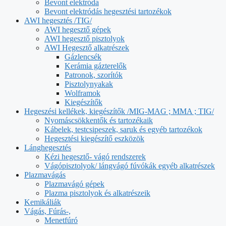
Bevont elektróda
Bevont elektródás hegesztési tartozékok
AWI hegesztés /TIG/
AWI hegesztő gépek
AWI hegesztő pisztolyok
AWI Hegesztő alkatrészek
Gázlencsék
Kerámia gázterelők
Patronok, szorítók
Pisztolynyakak
Wolframok
Kiegészítők
Hegeszési kellékek, kiegészítők /MIG-MAG ; MMA ; TIG/
Nyomáscsökkentők és tartozékaik
Kábelek, testcsipeszek, saruk és egyéb tartozékok
Hegesztési kiegészítő eszközök
Lánghegesztés
Kézi hegesztő- vágó rendszerek
Vágópisztolyok/ lángvágó fúvókák egyéb alkatrészek
Plazmavágás
Plazmavágó gépek
Plazma pisztolyok és alkatrészeik
Kemikáliák
Vágás, Fúrás-,
Menetfúró