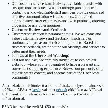
Our customer service team is always available to assist with
any questions or issues. Whether through phone or email
contact, our knowledgeable staff members provide quick and
effective communication with customers. Our trained
representatives offer expert assistance with products, ordering
processes, or any other inquiries.
Customer Reviews and Feedback
Customer satisfaction is paramount to us. We welcome and
value customer reviews and feedback, which help us
continually improve our services and products. Based on
customer feedback, we fine-tune our offerings and services to
better meet their needs.
Join Us at the Über Steel Webshop!
Last but not least, we cordially invite you to explore our
webshop, where you’re guaranteed to have a pleasant and
convenient shopping experience. Browse our products, shop
to your heart’s content, and become part of the Über Steel
community!
A termékoldalon feltüntetett árak bruttó árak, amelyek tartalmazzák
a 27%-os ÁFA-t. A
kosár
, valamint
pénztár
oldalakon az ÁFA-val
terhelt árak kerülnek megjelenítésre, tételesen tájékoztatva az
adótartalomról.
ESAB hegesztő kesztyű M1050 mennyiség