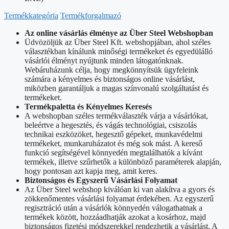
Termékkategória
Termékforgalmazó
Az online vásárlás élménye az Über Steel Webshopban
Üdvözöljük az Über Steel Kft. webshopjában, ahol széles
választékban kínálunk minőségi termékeket és egyedülálló
vásárlói élményt nyújtunk minden látogatónknak.
Webáruházunk célja, hogy megkönnyítsük ügyfeleink
számára a kényelmes és biztonságos online vásárlást,
miközben garantáljuk a magas színvonalú szolgáltatást és
termékeket.
Termékpaletta és Kényelmes Keresés
A webshopban széles termékválaszték várja a vásárlókat,
beleértve a hegesztés, és vágás technológiai, csiszolás
technikai eszközöket, hegesztő gépeket, munkavédelmi
termékeket, munkaruházatot és még sok mást. A kereső
funkció segítségével könnyedén megtalálhatók a kívánt
termékek, illetve szűrhetők a különböző paraméterek alapján,
hogy pontosan azt kapja meg, amit keres.
Biztonságos és Egyszerű Vásárlási Folyamat
Az Über Steel webshop kiválóan ki van alakítva a gyors és
zökkenőmentes vásárlási folyamat érdekében. Az egyszerű
regisztráció után a vásárlók könnyedén válogathatnak a
termékek között, hozzáadhatják azokat a kosárhoz, majd
biztonságos fizetési módszerekkel rendezhetik a vásárlást. A