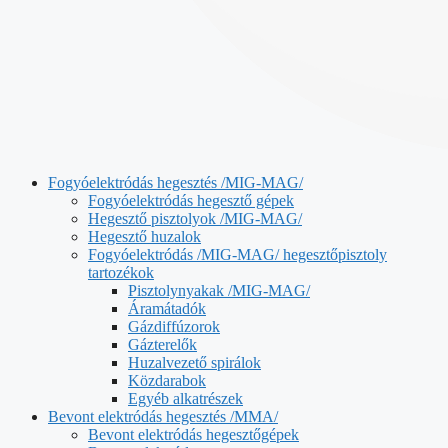
Fogyóelektródás hegesztés /MIG-MAG/
Fogyóelektródás hegesztő gépek
Hegesztő pisztolyok /MIG-MAG/
Hegesztő huzalok
Fogyóelektródás /MIG-MAG/ hegesztőpisztoly
tartozékok
Pisztolynyakak /MIG-MAG/
Áramátadók
Gázdiffúzorok
Gázterelők
Huzalvezető spirálok
Közdarabok
Egyéb alkatrészek
Bevont elektródás hegesztés /MMA/
Bevont elektródás hegesztőgépek