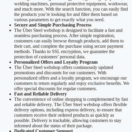
welding machines, personal protective equipment, workwear,
and much more. With the search function, you can easily find
the products you’re looking for and filter them based on
various parameters to get exactly what you need.
Secure and Simple Purchasing Process
The Über Steel webshop is designed to facilitate a fast and
seamless purchasing process. After simple registration,
customers can easily browse through products, add them to
their cart, and complete the purchase using secure payment
methods. Thanks to SSL encryption, we guarantee the
protection of customers’ personal data.
Personalized Offers and Loyalty Program
The Über Steel webshop offers continuously updated
promotions and discounts for our customers. With
personalized offers and a loyalty program, we encourage our
customers to return regularly and enjoy exclusive benefits. We
offer special discounts for regular customers.
Fast and Reliable Delivery
The convenience of online shopping is complemented by fast
and reliable delivery. The Über Steel webshop offers flexible
delivery options, including express delivery, to ensure that
customers receive their ordered products as quickly as
possible. Delivery is trackable, allowing customers to stay
informed about the status of their package.
Dedicated Customer Support