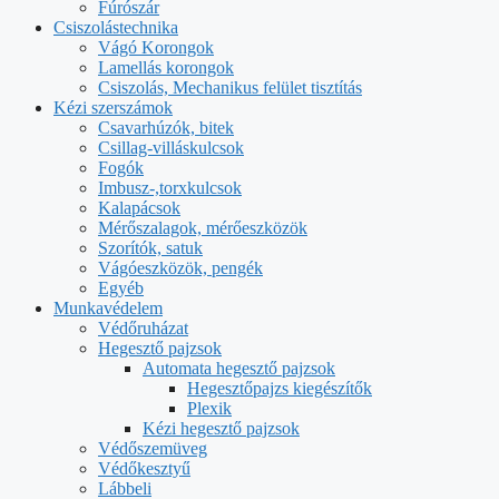
Fúrószár
Csiszolástechnika
Vágó Korongok
Lamellás korongok
Csiszolás, Mechanikus felület tisztítás
Kézi szerszámok
Csavarhúzók, bitek
Csillag-villáskulcsok
Fogók
Imbusz-,torxkulcsok
Kalapácsok
Mérőszalagok, mérőeszközök
Szorítók, satuk
Vágóeszközök, pengék
Egyéb
Munkavédelem
Védőruházat
Hegesztő pajzsok
Automata hegesztő pajzsok
Hegesztőpajzs kiegészítők
Plexik
Kézi hegesztő pajzsok
Védőszemüveg
Védőkesztyű
Lábbeli