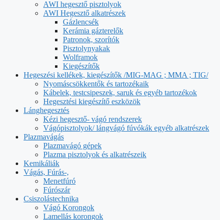
AWI hegesztő pisztolyok
AWI Hegesztő alkatrészek
Gázlencsék
Kerámia gázterelők
Patronok, szorítók
Pisztolynyakak
Wolframok
Kiegészítők
Hegeszési kellékek, kiegészítők /MIG-MAG ; MMA ; TIG/
Nyomáscsökkentők és tartozékaik
Kábelek, testcsipeszek, saruk és egyéb tartozékok
Hegesztési kiegészítő eszközök
Lánghegesztés
Kézi hegesztő- vágó rendszerek
Vágópisztolyok/ lángvágó fúvókák egyéb alkatrészek
Plazmavágás
Plazmavágó gépek
Plazma pisztolyok és alkatrészeik
Kemikáliák
Vágás, Fúrás-,
Menetfúró
Fúrószár
Csiszolástechnika
Vágó Korongok
Lamellás korongok