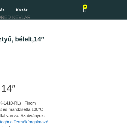
0
zés
Kosár
ORED KEVLAR
ű, bélelt,14″
,14″
GK-1410-RL) Finom
át és mandzsetta 100°C
llal varrva. Szabványok:
tegória
Termékforgalmazó