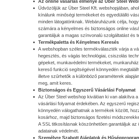
Az online vásárlás élménye az Über Steel We
Üdvözöljük az Über Steel Kft. webshopjában, aho
kínálunk minőségi termékeket és egyedülálló vásá
minden látogatónknak. Webáruházunk célja, hogy
számára a kényelmes és biztonságos online vásá
garantáljuk a magas színvonalú szolgáltatást és 
Termékpaletta és Kényelmes Keresés
A webshopban széles termékválaszték várja a vás
hegesztés, és vágás technológiai, csiszolás tech
gépeket, munkavédelmi termékeket, munkaruháza
kereső funkció segítségével könnyedén megtalálh
illetve szűrhetők a különböző paraméterek alapjá
meg, amit keres.
Biztonságos és Egyszerű Vásárlási Folyamat
Az Über Steel webshop kiválóan ki van alakítva
vásárlási folyamat érdekében. Az egyszerű regisz
könnyedén válogathatnak a termékek között, hoz
kosárhoz, majd biztonságos fizetési módszerekkel
A SSL titkosításnak köszönhetően garantáljuk az
adatainak védelmét.
Személyre Szabott Ajánlatok és Hűségprogra