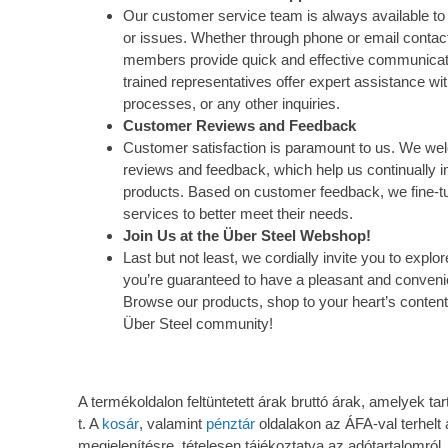
Our customer service team is always available to 
or issues. Whether through phone or email contact
members provide quick and effective communicat
trained representatives offer expert assistance wi
processes, or any other inquiries.
Customer Reviews and Feedback
Customer satisfaction is paramount to us. We w
reviews and feedback, which help us continually 
products. Based on customer feedback, we fine-tu
services to better meet their needs.
Join Us at the Über Steel Webshop!
Last but not least, we cordially invite you to exp
you’re guaranteed to have a pleasant and conveni
Browse our products, shop to your heart’s content
Über Steel community!
A termékoldalon feltüntetett árak bruttó árak, amelyek 
t. A
kosár
, valamint
pénztár
oldalakon az ÁFA-val terhelt 
megjelenítésre, tételesen tájékoztatva az adótartalomról.