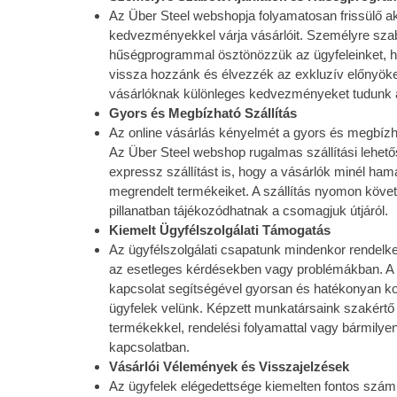
Az Über Steel webshopja folyamatosan frissülő a
kedvezményekkel várja vásárlóit. Személyre szab
hűségprogrammal ösztönözzük az ügyfeleinket, h
vissza hozzánk és élvezzék az exkluzív előnyöke
vásárlóknak különleges kedvezményeket tudunk a
Gyors és Megbízható Szállítás
Az online vásárlás kényelmét a gyors és megbízhat
Az Über Steel webshop rugalmas szállítási lehető
expressz szállítást is, hogy a vásárlók minél h
megrendelt termékeiket. A szállítás nyomon követ
pillanatban tájékozódhatnak a csomagjuk útjáról.
Kiemelt Ügyfélszolgálati Támogatás
Az ügyfélszolgálati csapatunk mindenkor rendelke
az esetleges kérdésekben vagy problémákban. A 
kapcsolat segítségével gyorsan és hatékonyan 
ügyfelek velünk. Képzett munkatársaink szakértő 
termékekkel, rendelési folyamattal vagy bármilye
kapcsolatban.
Vásárlói Vélemények és Visszajelzések
Az ügyfelek elégedettsége kiemelten fontos szá