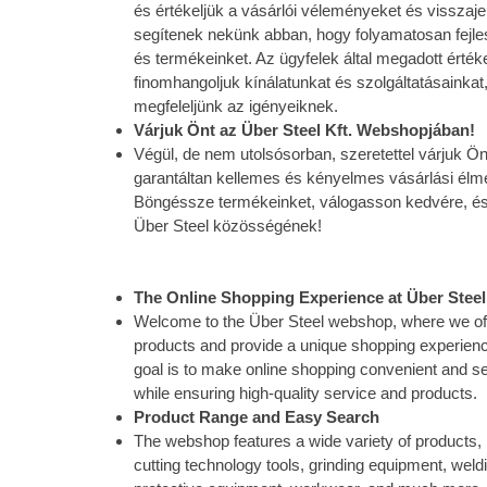
és értékeljük a vásárlói véleményeket és visszaj
segítenek nekünk abban, hogy folyamatosan fejle
és termékeinket. Az ügyfelek által megadott érték
finomhangoljuk kínálatunkat és szolgáltatásainka
megfeleljünk az igényeiknek.
Várjuk Önt az Über Steel Kft. Webshopjában!
Végül, de nem utolsósorban, szeretettel várjuk 
garantáltan kellemes és kényelmes vásárlási élm
Böngéssze termékeinket, válogasson kedvére, és
Über Steel közösségének!
The Online Shopping Experience at Über Ste
Welcome to the Über Steel webshop, where we offe
products and provide a unique shopping experience
goal is to make online shopping convenient and s
while ensuring high-quality service and products.
Product Range and Easy Search
The webshop features a wide variety of products, 
cutting technology tools, grinding equipment, wel