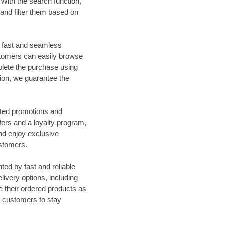
ith the search function,
 and filter them based on
a fast and seamless
stomers can easily browse
plete the purchase using
on, we guarantee the
ted promotions and
fers and a loyalty program,
nd enjoy exclusive
ustomers.
ed by fast and reliable
livery options, including
e their ordered products as
ng customers to stay