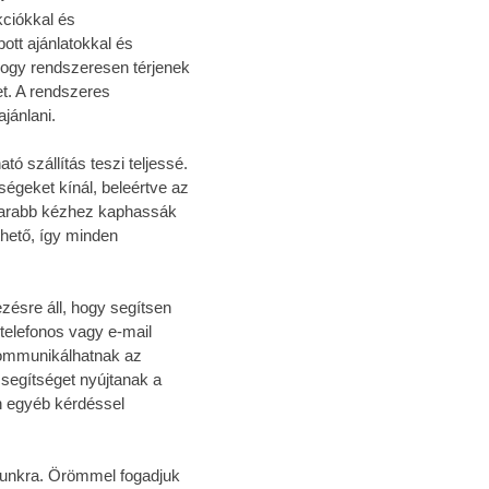
kciókkal és
ott ajánlatokkal és
ogy rendszeresen térjenek
t. A rendszeres
jánlani.
ó szállítás teszi teljessé.
ségeket kínál, beleértve az
amarabb kézhez kaphassák
hető, így minden
zésre áll, hogy segítsen
telefonos vagy e-mail
kommunikálhatnak az
segítséget nyújtanak a
n egyéb kérdéssel
munkra. Örömmel fogadjuk