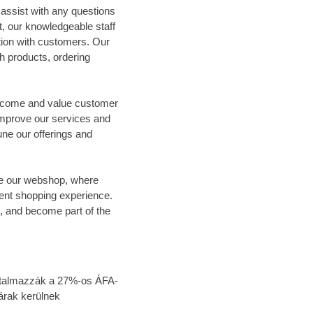
assist with any questions
, our knowledgeable staff
ion with customers. Our
th products, ordering
elcome and value customer
improve our services and
ne our offerings and
lore our webshop, where
ent shopping experience.
, and become part of the
tartalmazzák a 27%-os ÁFA-
árak kerülnek