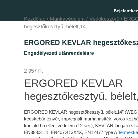
Bejelentke
Kezdőlap
/
Munkavédelem
/
Védőkesztyű
/ ERG
hegesztőkesztyű, bélelt,14″
ERGORED KEVLAR hegesztőkeszty
Engedélyezett utánrendelésre
2 957
Ft
ERGORED KEVLAR
hegesztőkesztyű, bélelt
ERGORED KEVLAR hegesztőkesztyű, bélelt,14″ (WE
kecskebőr tenyér, impregnált marhahasíték, vörös kézh
kontakt hő elleni védelem (12 sec), KEVLAR lángálló szá
EN388:3111, EN407:413X4X, EN12477 type A
Termékka