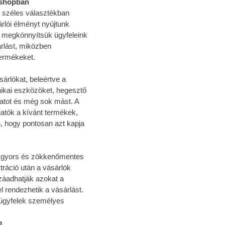
bshopban
l széles választékban
rlói élményt nyújtunk
 megkönnyítsük ügyfeleink
rlást, miközben
termékeket.
árlókat, beleértve a
nikai eszközöket, hegesztő
tot és még sok mást. A
atók a kívánt termékek,
n, hogy pontosan azt kapja
 a gyors és zökkenőmentes
tráció után a vásárlók
záadhatják azokat a
 rendezhetik a vásárlást.
 ügyfelek személyes
m