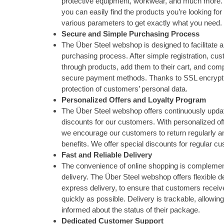
protective equipment, workwear, and much more. W
you can easily find the products you’re looking for
various parameters to get exactly what you need.
Secure and Simple Purchasing Process
The Über Steel webshop is designed to facilitate 
purchasing process. After simple registration, cu
through products, add them to their cart, and com
secure payment methods. Thanks to SSL encrypti
protection of customers’ personal data.
Personalized Offers and Loyalty Program
The Über Steel webshop offers continuously upda
discounts for our customers. With personalized of
we encourage our customers to return regularly a
benefits. We offer special discounts for regular c
Fast and Reliable Delivery
The convenience of online shopping is complement
delivery. The Über Steel webshop offers flexible de
express delivery, to ensure that customers receiv
quickly as possible. Delivery is trackable, allowi
informed about the status of their package.
Dedicated Customer Support