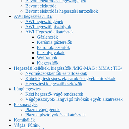
Bevont elektródás hegesztőgépek
Bevont elektróda
Bevont elektródás hegesztési tartozékok
AWI hegesztés /TIG/
AWI hegesztő gépek
AWI hegesztő pisztolyok
AWI Hegesztő alkatrészek
Gázlencsék
Kerámia gázterelők
Patronok, szorítók
Pisztolynyakak
Wolframok
Kiegészítők
Hegeszési kellékek, kiegészítők /MIG-MAG ; MMA ; TIG/
Nyomáscsökkentők és tartozékaik
Kábelek, testcsipeszek, saruk és egyéb tartozékok
Hegesztési kiegészítő eszközök
Lánghegesztés
Kézi hegesztő- vágó rendszerek
Vágópisztolyok/ lángvágó fúvókák egyéb alkatrészek
Plazmavágás
Plazmavágó gépek
Plazma pisztolyok és alkatrészeik
Kemikáliák
Vágás, Fúrás-,