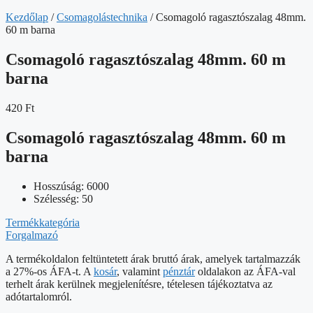
Kezdőlap
/
Csomagolástechnika
/ Csomagoló ragasztószalag 48mm.
60 m barna
Csomagoló ragasztószalag 48mm. 60 m
barna
420
Ft
Csomagoló ragasztószalag 48mm. 60 m
barna
Hosszúság: 6000
Szélesség: 50
Termékkategória
Forgalmazó
A termékoldalon feltüntetett árak bruttó árak, amelyek tartalmazzák
a 27%-os ÁFA-t. A
kosár
, valamint
pénztár
oldalakon az ÁFA-val
terhelt árak kerülnek megjelenítésre, tételesen tájékoztatva az
adótartalomról.