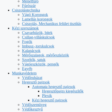
Menetfúró
Fúrószár
Csiszolástechnika
Vágó Korongok
Lamellás korongok
Csiszolás, Mechanikus felület tisztítás
Kézi szerszámok
Csavarhúzók, bitek
Csillag-villáskulcsok
Fogók
Imbusz-,torxkulcsok
Kalapácsok
Mérőszalagok, mérőeszközök
Szorítók, satuk
Vágóeszközök, pengék
Egyéb
Munkavédelem
Védőruházat
Hegesztő pajzsok
Automata hegesztő pajzsok
Hegesztőpajzs kiegészítők
Plexik
Kézi hegesztő pajzsok
Védőszemüveg
Védőkesztyű