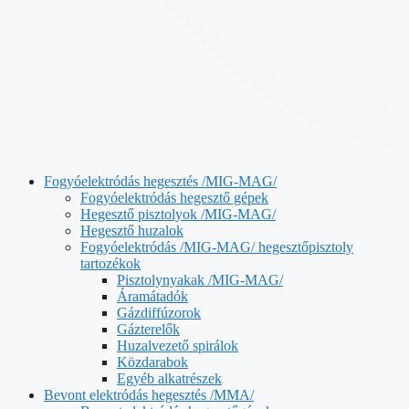
Fogyóelektródás hegesztés /MIG-MAG/
Fogyóelektródás hegesztő gépek
Hegesztő pisztolyok /MIG-MAG/
Hegesztő huzalok
Fogyóelektródás /MIG-MAG/ hegesztőpisztoly
tartozékok
Pisztolynyakak /MIG-MAG/
Áramátadók
Gázdiffúzorok
Gázterelők
Huzalvezető spirálok
Közdarabok
Egyéb alkatrészek
Bevont elektródás hegesztés /MMA/