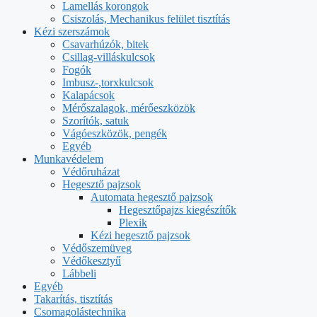
Lamellás korongok
Csiszolás, Mechanikus felület tisztítás
Kézi szerszámok
Csavarhúzók, bitek
Csillag-villáskulcsok
Fogók
Imbusz-,torxkulcsok
Kalapácsok
Mérőszalagok, mérőeszközök
Szorítók, satuk
Vágóeszközök, pengék
Egyéb
Munkavédelem
Védőruházat
Hegesztő pajzsok
Automata hegesztő pajzsok
Hegesztőpajzs kiegészítők
Plexik
Kézi hegesztő pajzsok
Védőszemüveg
Védőkesztyű
Lábbeli
Egyéb
Takarítás, tisztítás
Csomagolástechnika