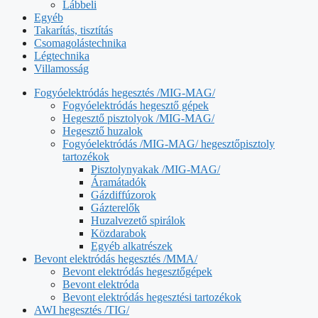
Lábbeli
Egyéb
Takarítás, tisztítás
Csomagolástechnika
Légtechnika
Villamosság
Fogyóelektródás hegesztés /MIG-MAG/
Fogyóelektródás hegesztő gépek
Hegesztő pisztolyok /MIG-MAG/
Hegesztő huzalok
Fogyóelektródás /MIG-MAG/ hegesztőpisztoly
tartozékok
Pisztolynyakak /MIG-MAG/
Áramátadók
Gázdiffúzorok
Gázterelők
Huzalvezető spirálok
Közdarabok
Egyéb alkatrészek
Bevont elektródás hegesztés /MMA/
Bevont elektródás hegesztőgépek
Bevont elektróda
Bevont elektródás hegesztési tartozékok
AWI hegesztés /TIG/