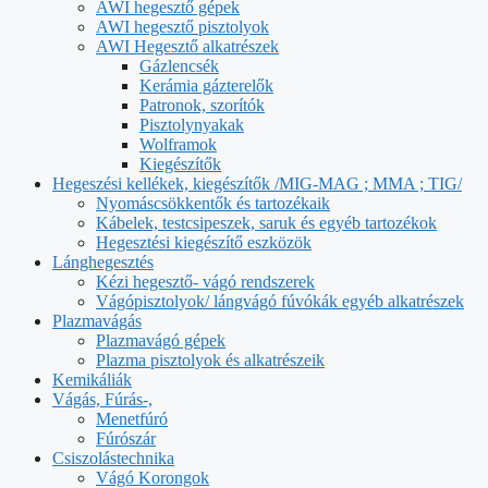
AWI hegesztő gépek
AWI hegesztő pisztolyok
AWI Hegesztő alkatrészek
Gázlencsék
Kerámia gázterelők
Patronok, szorítók
Pisztolynyakak
Wolframok
Kiegészítők
Hegeszési kellékek, kiegészítők /MIG-MAG ; MMA ; TIG/
Nyomáscsökkentők és tartozékaik
Kábelek, testcsipeszek, saruk és egyéb tartozékok
Hegesztési kiegészítő eszközök
Lánghegesztés
Kézi hegesztő- vágó rendszerek
Vágópisztolyok/ lángvágó fúvókák egyéb alkatrészek
Plazmavágás
Plazmavágó gépek
Plazma pisztolyok és alkatrészeik
Kemikáliák
Vágás, Fúrás-,
Menetfúró
Fúrószár
Csiszolástechnika
Vágó Korongok