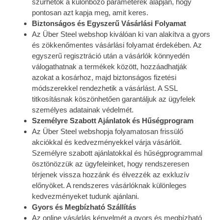
szűrhetők a különböző paraméterek alapján, hogy
pontosan azt kapja meg, amit keres.
Biztonságos és Egyszerű Vásárlási Folyamat
Az Über Steel webshop kiválóan ki van alakítva a gyors
és zökkenőmentes vásárlási folyamat érdekében. Az
egyszerű regisztráció után a vásárlók könnyedén
válogathatnak a termékek között, hozzáadhatják
azokat a kosárhoz, majd biztonságos fizetési
módszerekkel rendezhetik a vásárlást. A SSL
titkosításnak köszönhetően garantáljuk az ügyfelek
személyes adatainak védelmét.
Személyre Szabott Ajánlatok és Hűségprogram
Az Über Steel webshopja folyamatosan frissülő
akciókkal és kedvezményekkel várja vásárlóit.
Személyre szabott ajánlatokkal és hűségprogrammal
ösztönözzük az ügyfeleinket, hogy rendszeresen
térjenek vissza hozzánk és élvezzék az exkluzív
előnyöket. A rendszeres vásárlóknak különleges
kedvezményeket tudunk ajánlani.
Gyors és Megbízható Szállítás
Az online vásárlás kényelmét a gyors és megbízható