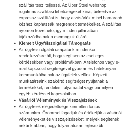
szállítás teszi teljessé. Az Über Steel webshop
rugalmas szállítási lehetőségeket kínál, beleértve az
expressz szállítást is, hogy a vásárlók minél hamarabb
kézhez kaphassák megrendelt termékeiket. A szállítás
nyomon követhető, így minden pillanatban
tájékozódhatnak a csomagjuk útjáról.
Kiemelt Ügyfélszolgálati Támogatás
Az ügyfélszolgálati csapatunk mindenkor
rendelkezésre áll, hogy segítsen az esetleges
kérdésekben vagy problémákban. A telefonos vagy e-
mail kapcsolat segítségével gyorsan és hatékonyan
kommunikálhatnak az ügyfelek velünk. Képzett
munkatársaink szakértő segítséget nyújtanak a
termékekkel, rendelési folyamattal vagy bármilyen
egyéb kérdéssel kapcsolatban.
Vásárlói Vélemények és Visszajelzések
Az ügyfelek elégedettsége kiemelten fontos
számunkra. Örömmel fogadjuk és értékeljük a vásárlói
véleményeket és visszajelzéseket, melyek segítenek
nekünk abban, hogy folyamatosan fejlesszük