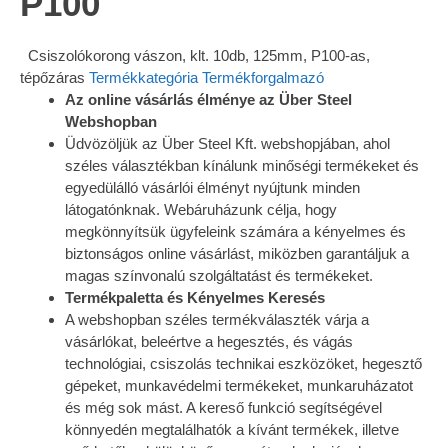
P100
Csiszolókorong vászon, klt. 10db, 125mm, P100-as,
tépőzáras
Termékkategória
Termékforgalmazó
Az online vásárlás élménye az Über Steel
Webshopban
Üdvözöljük az Über Steel Kft. webshopjában, ahol
széles választékban kínálunk minőségi termékeket és
egyedülálló vásárlói élményt nyújtunk minden
látogatónknak. Webáruházunk célja, hogy
megkönnyítsük ügyfeleink számára a kényelmes és
biztonságos online vásárlást, miközben garantáljuk a
magas színvonalú szolgáltatást és termékeket.
Termékpaletta és Kényelmes Keresés
A webshopban széles termékválaszték várja a
vásárlókat, beleértve a hegesztés, és vágás
technológiai, csiszolás technikai eszközöket, hegesztő
gépeket, munkavédelmi termékeket, munkaruházatot
és még sok mást. A kereső funkció segítségével
könnyedén megtalálhatók a kívánt termékek, illetve