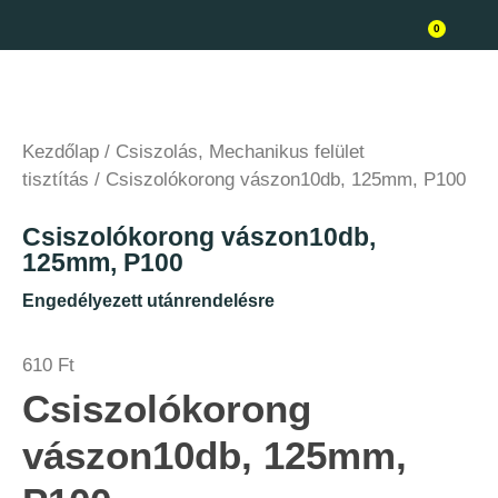
0
Kezdőlap
/
Csiszolás, Mechanikus felület
tisztítás
/ Csiszolókorong vászon10db, 125mm, P100
Csiszolókorong vászon10db,
125mm, P100
Engedélyezett utánrendelésre
610
Ft
Csiszolókorong
vászon10db, 125mm,