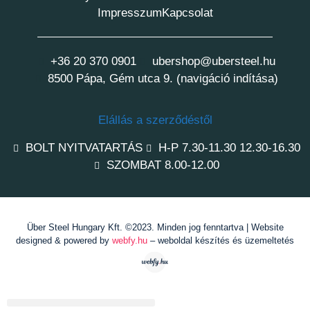
Impresszum
Kapcsolat
+36 20 370 0901
ubershop@ubersteel.hu
8500 Pápa, Gém utca 9. (navigáció indítása)
Elállás a szerződéstől
BOLT NYITVATARTÁS
H-P 7.30-11.30 12.30-16.30
SZOMBAT 8.00-12.00
Über Steel Hungary Kft. ©2023. Minden jog fenntartva | Website
designed & powered by
webfy.hu
– weboldal készítés és üzemeltetés