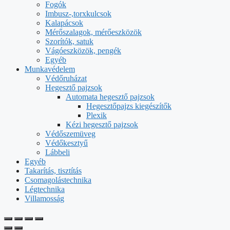
Fogók
Imbusz-,torxkulcsok
Kalapácsok
Mérőszalagok, mérőeszközök
Szorítók, satuk
Vágóeszközök, pengék
Egyéb
Munkavédelem
Védőruházat
Hegesztő pajzsok
Automata hegesztő pajzsok
Hegesztőpajzs kiegészítők
Plexik
Kézi hegesztő pajzsok
Védőszemüveg
Védőkesztyű
Lábbeli
Egyéb
Takarítás, tisztítás
Csomagolástechnika
Légtechnika
Villamosság