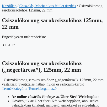
Kezdőlap
/
Csiszolás, Mechanikus felület tisztítás
/ Csiszolókorong
sarokcsiszolóhoz 125mm, 22 mm
Csiszolókorong sarokcsiszolóhoz 125mm,
22 mm
Engedélyezett utánrendelésre
3 131
Ft
Csiszolókorong sarokcsiszolóhoz
(„négertárcsa”), 125mm, 22 mm
Csiszolókorong sarokcsiszolóhoz („négertárcsa”), 125mm, 22 mm
vastagság, üvegszálas hátlap, nylon és szilícium-karbid
Termékkategória
Termékforgalmazó
Az online vásárlás élménye az Über Steel Webshopban
Üdvözöljük az Über Steel Kft. webshopjában, ahol széles
választékban kínálunk minőségi termékeket és egyedülálló