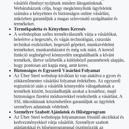
vásárlói élményt nyújtunk minden látogatónknak.
Webáruházunk célja, hogy megkönnyítsük ügyfeleink
számára a kényelmes és biztonságos online vásárlást,
miközben garantáljuk a magas színvonalú szolgáltatást és
termékeket.
Termékpaletta és Kényelmes Keresés
A webshopban széles termékválaszték várja a vásárlókat,
beleértve a hegesztés, és vágás technológiai, csiszolás
technikai eszközöket, hegesztő gépeket, munkavédelmi
termékeket, munkaruházatot és még sok mást. A kereső
funkció segítségével könnyedén megtalálhatók a kívánt
termékek, illetve szűrhetők a különböző paraméterek alapján,
hogy pontosan azt kapja meg, amit keres.
Biztonságos és Egyszerű Vásárlási Folyamat
Az Über Steel webshop kiválóan ki van alakítva a gyors és
zökkenőmentes vásárlási folyamat érdekében. Az egyszerű
regisztráció után a vásárlók könnyedén válogathatnak a
termékek között, hozzáadhatják azokat a kosárhoz, majd
biztonságos fizetési módszerekkel rendezhetik a vásárlást. A
SSL titkosításnak köszönhetően garantáljuk az ügyfelek
személyes adatainak védelmét.
Személyre Szabott Ajánlatok és Hűségprogram
Az Über Steel webshopja folyamatosan frissülő akciókkal és
kedvezményekkel várja vásárlóit. Személyre szabott
ajánlatokkal és hűségprogrammal ösztönözzük az