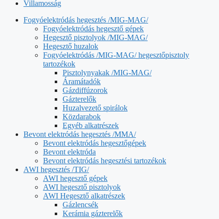
Villamosság
Fogyóelektródás hegesztés /MIG-MAG/
Fogyóelektródás hegesztő gépek
Hegesztő pisztolyok /MIG-MAG/
Hegesztő huzalok
Fogyóelektródás /MIG-MAG/ hegesztőpisztoly
tartozékok
Pisztolynyakak /MIG-MAG/
Áramátadók
Gázdiffúzorok
Gázterelők
Huzalvezető spirálok
Közdarabok
Egyéb alkatrészek
Bevont elektródás hegesztés /MMA/
Bevont elektródás hegesztőgépek
Bevont elektróda
Bevont elektródás hegesztési tartozékok
AWI hegesztés /TIG/
AWI hegesztő gépek
AWI hegesztő pisztolyok
AWI Hegesztő alkatrészek
Gázlencsék
Kerámia gázterelők