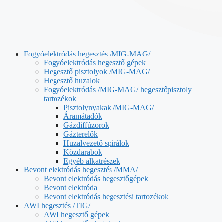
Fogyóelektródás hegesztés /MIG-MAG/
Fogyóelektródás hegesztő gépek
Hegesztő pisztolyok /MIG-MAG/
Hegesztő huzalok
Fogyóelektródás /MIG-MAG/ hegesztőpisztoly
tartozékok
Pisztolynyakak /MIG-MAG/
Áramátadók
Gázdiffúzorok
Gázterelők
Huzalvezető spirálok
Közdarabok
Egyéb alkatrészek
Bevont elektródás hegesztés /MMA/
Bevont elektródás hegesztőgépek
Bevont elektróda
Bevont elektródás hegesztési tartozékok
AWI hegesztés /TIG/
AWI hegesztő gépek