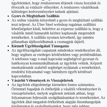
ügyfeleinket, hogy rendszeresen térjenek vissza hozzánk és
élvezzék az exkluzív előnyöket. A rendszeres vásárlóknak
különleges kedvezményeket tudunk ajánlani.
Gyors és Megbízható Szállítás
Az online vásárlás kényelmét a gyors és megbízható szállítás
teszi teljessé. Az Über Steel webshop rugalmas szállítási
lehetőségeket kínál, beleértve az expressz szállítást is, hogy a
vásárlók minél hamarabb kézhez kaphassák megrendelt
termékeiket. A szállítás nyomon követhető, így minden
pillanatban tájékozódhatnak a csomagjuk útjáról.
Kiemelt Ügyfélszolgálati Támogatás
Az ügyfélszolgálati csapatunk mindenkor rendelkezésre áll,
hogy segítsen az esetleges kérdésekben vagy problémákban.
A telefonos vagy e-mail kapcsolat segítségével gyorsan és
hatékonyan kommunikálhatnak az ügyfelek velünk. Képzett
munkatársaink szakértő segítséget nyújtanak a termékekkel,
rendelési folyamattal vagy bármilyen egyéb kérdéssel
kapcsolatban.
Vásárlói Vélemények és Visszajelzések
Az ügyfelek elégedettsége kiemelten fontos számunkra.
Örömmel fogadjuk és értékeljük a vásárlói véleményeket és
visszajelzéseket, melyek segítenek nekünk abban, hogy
folyamatosan fejlesszük szolgáltatásainkat és termékeinket. Az
ügyfelek által megadott értékelések alapján finomhangoljuk
kínálatunkat és szolgáltatásainkat, hogy még jobban