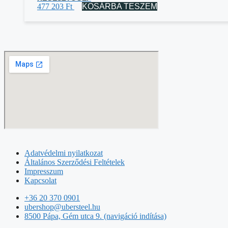
477 203
Ft
KOSÁRBA TESZEM
Adatvédelmi nyilatkozat
Általános Szerződési Feltételek
Impresszum
Kapcsolat
+36 20 370 0901
ubershop@ubersteel.hu
8500 Pápa, Gém utca 9. (navigáció indítása)