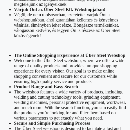
megfeleljünk az igényeiknek.
Várjuk Önt az Über Steel Kft. Webshopjában!
Végül, de nem utolsósorban, szeretettel várjuk Önt a
webshopunkban, ahol garantáltan kellemes és kényelmes
vásárlási élményben lehet része. Böngéssze termékeinket,
válogasson kedvére, és legyen Ön is részese az Über Steel
közösségének!
The Online Shopping Experience at Über Steel Webshop
Welcome to the Über Steel webshop, where we offer a wide
range of quality products and provide a unique shopping
experience for every visitor. Our goal is to make online
shopping convenient and secure for our customers while
ensuring high-quality service and products.
Product Range and Easy Search
The webshop features a wide variety of products, including
welding and cutting technology tools, grinding equipment,
welding machines, personal protective equipment, workwear,
and much more. With the search function, you can easily find
the products you’re looking for and filter them based on
various parameters to get exactly what you need.
Secure and Simple Purchasing Process
The Über Steel webshop is designed to facilitate a fast and