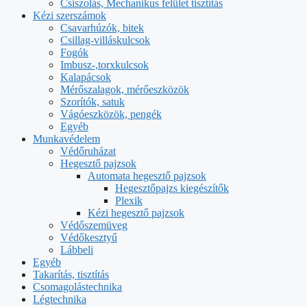
Csiszolás, Mechanikus felület tisztítás
Kézi szerszámok
Csavarhúzók, bitek
Csillag-villáskulcsok
Fogók
Imbusz-,torxkulcsok
Kalapácsok
Mérőszalagok, mérőeszközök
Szorítók, satuk
Vágóeszközök, pengék
Egyéb
Munkavédelem
Védőruházat
Hegesztő pajzsok
Automata hegesztő pajzsok
Hegesztőpajzs kiegészítők
Plexik
Kézi hegesztő pajzsok
Védőszemüveg
Védőkesztyű
Lábbeli
Egyéb
Takarítás, tisztítás
Csomagolástechnika
Légtechnika