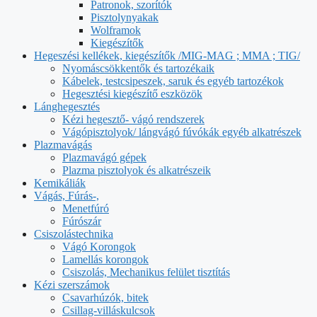
Patronok, szorítók
Pisztolynyakak
Wolframok
Kiegészítők
Hegeszési kellékek, kiegészítők /MIG-MAG ; MMA ; TIG/
Nyomáscsökkentők és tartozékaik
Kábelek, testcsipeszek, saruk és egyéb tartozékok
Hegesztési kiegészítő eszközök
Lánghegesztés
Kézi hegesztő- vágó rendszerek
Vágópisztolyok/ lángvágó fúvókák egyéb alkatrészek
Plazmavágás
Plazmavágó gépek
Plazma pisztolyok és alkatrészeik
Kemikáliák
Vágás, Fúrás-,
Menetfúró
Fúrószár
Csiszolástechnika
Vágó Korongok
Lamellás korongok
Csiszolás, Mechanikus felület tisztítás
Kézi szerszámok
Csavarhúzók, bitek
Csillag-villáskulcsok