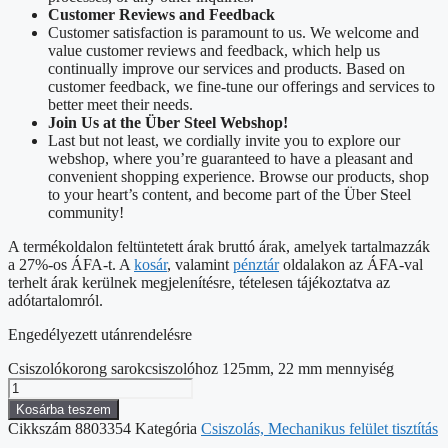
Customer Reviews and Feedback
Customer satisfaction is paramount to us. We welcome and
value customer reviews and feedback, which help us
continually improve our services and products. Based on
customer feedback, we fine-tune our offerings and services to
better meet their needs.
Join Us at the Über Steel Webshop!
Last but not least, we cordially invite you to explore our
webshop, where you’re guaranteed to have a pleasant and
convenient shopping experience. Browse our products, shop
to your heart’s content, and become part of the Über Steel
community!
A termékoldalon feltüntetett árak bruttó árak, amelyek tartalmazzák
a 27%-os ÁFA-t. A
kosár
, valamint
pénztár
oldalakon az ÁFA-val
terhelt árak kerülnek megjelenítésre, tételesen tájékoztatva az
adótartalomról.
Engedélyezett utánrendelésre
Csiszolókorong sarokcsiszolóhoz 125mm, 22 mm mennyiség
Kosárba teszem
Cikkszám
8803354
Kategória
Csiszolás, Mechanikus felület tisztítás