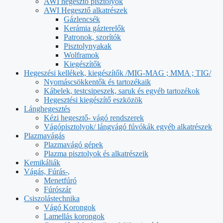
AWI hegesztő pisztolyok
AWI Hegesztő alkatrészek
Gázlencsék
Kerámia gázterelők
Patronok, szorítók
Pisztolynyakak
Wolframok
Kiegészítők
Hegeszési kellékek, kiegészítők /MIG-MAG ; MMA ; TIG/
Nyomáscsökkentők és tartozékaik
Kábelek, testcsipeszek, saruk és egyéb tartozékok
Hegesztési kiegészítő eszközök
Lánghegesztés
Kézi hegesztő- vágó rendszerek
Vágópisztolyok/ lángvágó fúvókák egyéb alkatrészek
Plazmavágás
Plazmavágó gépek
Plazma pisztolyok és alkatrészeik
Kemikáliák
Vágás, Fúrás-,
Menetfúró
Fúrószár
Csiszolástechnika
Vágó Korongok
Lamellás korongok