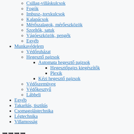
Csillag-villáskulcsok
Fogók
Imbusz-,torxkulcsok
Kalapácsok
Mérőszalagok, mérőeszközök
Szorítók, satuk
Vágóeszközök, pengék
Egyéb
Munkavédelem
Védőruházat
Hegesztő pajzsok
Automata hegesztő pajzsok
Hegesztőpajzs kiegészítők
Plexik
Kézi hegesztő pajzsok
Védőszemüveg
Védőkesztyű
Lábbeli
Egyéb
Takarítás, tisztítás
Csomagolástechnika
Légtechnika
Villamosság