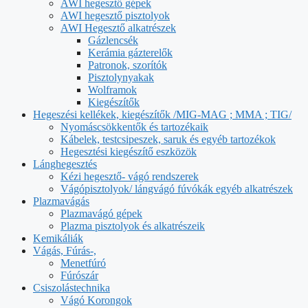
AWI hegesztő gépek
AWI hegesztő pisztolyok
AWI Hegesztő alkatrészek
Gázlencsék
Kerámia gázterelők
Patronok, szorítók
Pisztolynyakak
Wolframok
Kiegészítők
Hegeszési kellékek, kiegészítők /MIG-MAG ; MMA ; TIG/
Nyomáscsökkentők és tartozékaik
Kábelek, testcsipeszek, saruk és egyéb tartozékok
Hegesztési kiegészítő eszközök
Lánghegesztés
Kézi hegesztő- vágó rendszerek
Vágópisztolyok/ lángvágó fúvókák egyéb alkatrészek
Plazmavágás
Plazmavágó gépek
Plazma pisztolyok és alkatrészeik
Kemikáliák
Vágás, Fúrás-,
Menetfúró
Fúrószár
Csiszolástechnika
Vágó Korongok