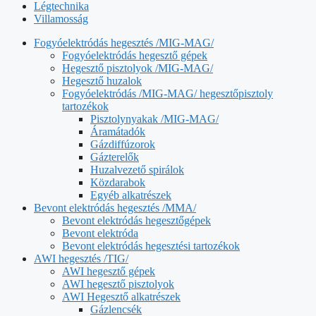
Légtechnika
Villamosság
Fogyóelektródás hegesztés /MIG-MAG/
Fogyóelektródás hegesztő gépek
Hegesztő pisztolyok /MIG-MAG/
Hegesztő huzalok
Fogyóelektródás /MIG-MAG/ hegesztőpisztoly
tartozékok
Pisztolynyakak /MIG-MAG/
Áramátadók
Gázdiffúzorok
Gázterelők
Huzalvezető spirálok
Közdarabok
Egyéb alkatrészek
Bevont elektródás hegesztés /MMA/
Bevont elektródás hegesztőgépek
Bevont elektróda
Bevont elektródás hegesztési tartozékok
AWI hegesztés /TIG/
AWI hegesztő gépek
AWI hegesztő pisztolyok
AWI Hegesztő alkatrészek
Gázlencsék