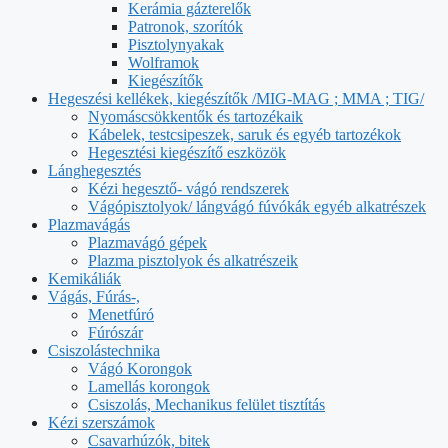
Kerámia gázterelők
Patronok, szorítók
Pisztolynyakak
Wolframok
Kiegészítők
Hegeszési kellékek, kiegészítők /MIG-MAG ; MMA ; TIG/
Nyomáscsökkentők és tartozékaik
Kábelek, testcsipeszek, saruk és egyéb tartozékok
Hegesztési kiegészítő eszközök
Lánghegesztés
Kézi hegesztő- vágó rendszerek
Vágópisztolyok/ lángvágó fúvókák egyéb alkatrészek
Plazmavágás
Plazmavágó gépek
Plazma pisztolyok és alkatrészeik
Kemikáliák
Vágás, Fúrás-,
Menetfúró
Fúrószár
Csiszolástechnika
Vágó Korongok
Lamellás korongok
Csiszolás, Mechanikus felület tisztítás
Kézi szerszámok
Csavarhúzók, bitek