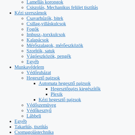
Lamellás korongok
Csiszolás, Mechanikus felület tisztítás
Kézi szerszámok
Csavarhúzók, bitek
Csillag-villáskulcsok
Fogók
Imbusz-,torxkulcsok
Kalapácsok
Mérőszalagok, mérőeszközök
Szorítók, satuk
Vágóeszközök, pengék
Egyéb
Munkavédelem
Védőruházat
Hegesztő pajzsok
Automata hegesztő pajzsok
Hegesztőpajzs kiegészítők
Plexik
Kézi hegesztő pajzsok
Védőszemüveg
Védőkesztyű
Lábbeli
Egyéb
Takarítás, tisztítás
Csomagolástechnika