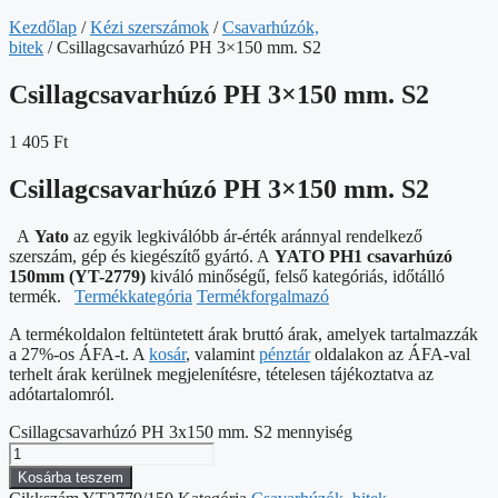
Kezdőlap
/
Kézi szerszámok
/
Csavarhúzók,
bitek
/ Csillagcsavarhúzó PH 3×150 mm. S2
Csillagcsavarhúzó PH 3×150 mm. S2
1 405
Ft
Csillagcsavarhúzó PH 3×150 mm. S2
A
Yato
az egyik legkiválóbb ár-érték aránnyal rendelkező
szerszám, gép és kiegészítő gyártó. A
YATO PH1 csavarhúzó
150mm (YT-2779)
kiváló minőségű, felső kategóriás, időtálló
termék.
Termékkategória
Termékforgalmazó
A termékoldalon feltüntetett árak bruttó árak, amelyek tartalmazzák
a 27%-os ÁFA-t. A
kosár
, valamint
pénztár
oldalakon az ÁFA-val
terhelt árak kerülnek megjelenítésre, tételesen tájékoztatva az
adótartalomról.
Csillagcsavarhúzó PH 3x150 mm. S2 mennyiség
Kosárba teszem