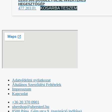
HEGESZTŐGÉP
477 203
Ft
KOSÁRBA TESZEM
Adatvédelmi nyilatkozat
Általános Szerződési Feltételek
Impresszum
Kapcsolat
+36 20 370 0901
ubershop@ubersteel.hu
8500 Pápa, Gém utca 9. (navigáció indítása)