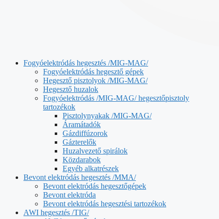
Fogyóelektródás hegesztés /MIG-MAG/
Fogyóelektródás hegesztő gépek
Hegesztő pisztolyok /MIG-MAG/
Hegesztő huzalok
Fogyóelektródás /MIG-MAG/ hegesztőpisztoly
tartozékok
Pisztolynyakak /MIG-MAG/
Áramátadók
Gázdiffúzorok
Gázterelők
Huzalvezető spirálok
Közdarabok
Egyéb alkatrészek
Bevont elektródás hegesztés /MMA/
Bevont elektródás hegesztőgépek
Bevont elektróda
Bevont elektródás hegesztési tartozékok
AWI hegesztés /TIG/