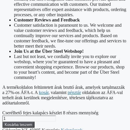
effective communication with customers. Our trained
representatives offer expert assistance with products, ordering
processes, or any other inquiries.
Customer Reviews and Feedback
Customer satisfaction is paramount to us. We welcome and
value customer reviews and feedback, which help us
continually improve our services and products. Based on
customer feedback, we fine-tune our offerings and services to
better meet their needs.
Join Us at the Über Steel Webshop!
Last but not least, we cordially invite you to explore our
webshop, where you’re guaranteed to have a pleasant and
convenient shopping experience. Browse our products, shop
to your heart’s content, and become part of the Über Steel
community!
A termékoldalon feltüntetett árak bruttó árak, amelyek tartalmazzák
a 27%-os ÁFA-t. A
kosár
, valamint
pénztár
oldalakon az ÁFA-val
terhelt árak kerülnek megjelenítésre, tételesen tájékoztatva az
adótartalomról.
Cserélhető fejes kalapács készlet 8 részes mennyiség
Kosárba teszem