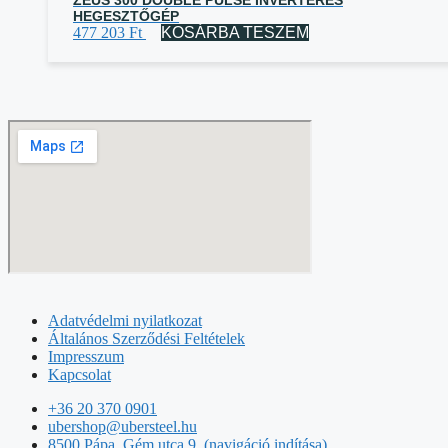
HEGESZTŐGÉP
477 203
Ft
KOSÁRBA TESZEM
Adatvédelmi nyilatkozat
Általános Szerződési Feltételek
Impresszum
Kapcsolat
+36 20 370 0901
ubershop@ubersteel.hu
8500 Pápa, Gém utca 9. (navigáció indítása)