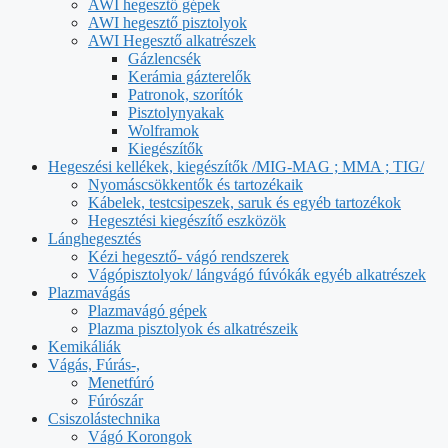
AWI hegesztő gépek
AWI hegesztő pisztolyok
AWI Hegesztő alkatrészek
Gázlencsék
Kerámia gázterelők
Patronok, szorítók
Pisztolynyakak
Wolframok
Kiegészítők
Hegeszési kellékek, kiegészítők /MIG-MAG ; MMA ; TIG/
Nyomáscsökkentők és tartozékaik
Kábelek, testcsipeszek, saruk és egyéb tartozékok
Hegesztési kiegészítő eszközök
Lánghegesztés
Kézi hegesztő- vágó rendszerek
Vágópisztolyok/ lángvágó fúvókák egyéb alkatrészek
Plazmavágás
Plazmavágó gépek
Plazma pisztolyok és alkatrészeik
Kemikáliák
Vágás, Fúrás-,
Menetfúró
Fúrószár
Csiszolástechnika
Vágó Korongok