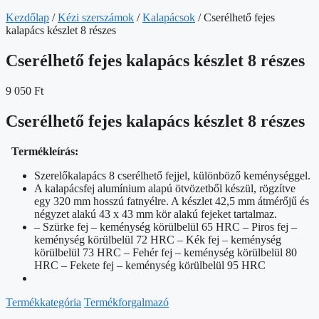
Kezdőlap
/
Kézi szerszámok
/
Kalapácsok
/ Cserélhető fejes
kalapács készlet 8 részes
Cserélhető fejes kalapács készlet 8 részes
9 050
Ft
Cserélhető fejes kalapács készlet 8 részes
Termékleírás:
Szerelőkalapács 8 cserélhető fejjel, különböző keménységgel.
A kalapácsfej alumínium alapú ötvözetből készül, rögzítve
egy 320 mm hosszú fatnyélre. A készlet 42,5 mm átmérőjű és
négyzet alakú 43 x 43 mm kör alakú fejeket tartalmaz.
– Szürke fej – keménység körülbelül 65 HRC – Piros fej –
keménység körülbelül 72 HRC – Kék fej – keménység
körülbelül 73 HRC – Fehér fej – keménység körülbelül 80
HRC – Fekete fej – keménység körülbelül 95 HRC
Termékkategória
Termékforgalmazó