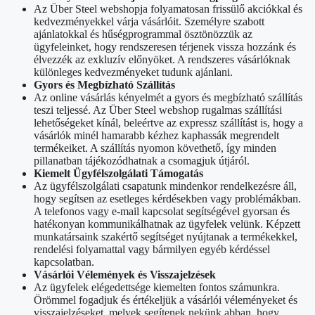
Az Über Steel webshopja folyamatosan frissülő akciókkal és
kedvezményekkel várja vásárlóit. Személyre szabott
ajánlatokkal és hűségprogrammal ösztönözzük az
ügyfeleinket, hogy rendszeresen térjenek vissza hozzánk és
élvezzék az exkluzív előnyöket. A rendszeres vásárlóknak
különleges kedvezményeket tudunk ajánlani.
Gyors és Megbízható Szállítás
Az online vásárlás kényelmét a gyors és megbízható szállítás
teszi teljessé. Az Über Steel webshop rugalmas szállítási
lehetőségeket kínál, beleértve az expressz szállítást is, hogy a
vásárlók minél hamarabb kézhez kaphassák megrendelt
termékeiket. A szállítás nyomon követhető, így minden
pillanatban tájékozódhatnak a csomagjuk útjáról.
Kiemelt Ügyfélszolgálati Támogatás
Az ügyfélszolgálati csapatunk mindenkor rendelkezésre áll,
hogy segítsen az esetleges kérdésekben vagy problémákban.
A telefonos vagy e-mail kapcsolat segítségével gyorsan és
hatékonyan kommunikálhatnak az ügyfelek velünk. Képzett
munkatársaink szakértő segítséget nyújtanak a termékekkel,
rendelési folyamattal vagy bármilyen egyéb kérdéssel
kapcsolatban.
Vásárlói Vélemények és Visszajelzések
Az ügyfelek elégedettsége kiemelten fontos számunkra.
Örömmel fogadjuk és értékeljük a vásárlói véleményeket és
visszajelzéseket, melyek segítenek nekünk abban, hogy