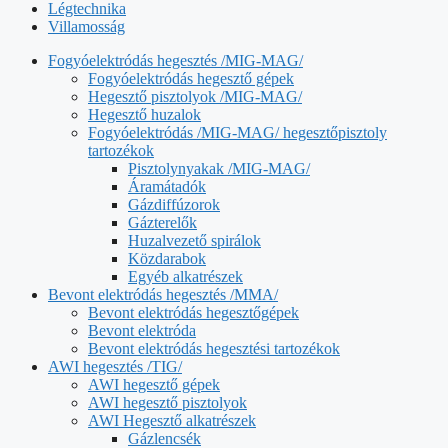
Légtechnika
Villamosság
Fogyóelektródás hegesztés /MIG-MAG/
Fogyóelektródás hegesztő gépek
Hegesztő pisztolyok /MIG-MAG/
Hegesztő huzalok
Fogyóelektródás /MIG-MAG/ hegesztőpisztoly
tartozékok
Pisztolynyakak /MIG-MAG/
Áramátadók
Gázdiffúzorok
Gázterelők
Huzalvezető spirálok
Közdarabok
Egyéb alkatrészek
Bevont elektródás hegesztés /MMA/
Bevont elektródás hegesztőgépek
Bevont elektróda
Bevont elektródás hegesztési tartozékok
AWI hegesztés /TIG/
AWI hegesztő gépek
AWI hegesztő pisztolyok
AWI Hegesztő alkatrészek
Gázlencsék