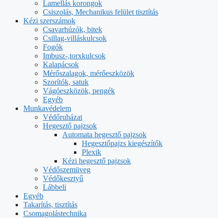
Lamellás korongok
Csiszolás, Mechanikus felület tisztítás
Kézi szerszámok
Csavarhúzók, bitek
Csillag-villáskulcsok
Fogók
Imbusz-,torxkulcsok
Kalapácsok
Mérőszalagok, mérőeszközök
Szorítók, satuk
Vágóeszközök, pengék
Egyéb
Munkavédelem
Védőruházat
Hegesztő pajzsok
Automata hegesztő pajzsok
Hegesztőpajzs kiegészítők
Plexik
Kézi hegesztő pajzsok
Védőszemüveg
Védőkesztyű
Lábbeli
Egyéb
Takarítás, tisztítás
Csomagolástechnika