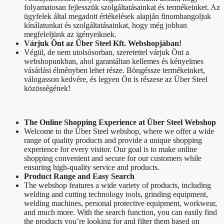
folyamatosan fejlesszük szolgáltatásainkat és termékeinket. Az
ügyfelek által megadott értékelések alapján finomhangoljuk
kínálatunkat és szolgáltatásainkat, hogy még jobban
megfeleljünk az igényeiknek.
Várjuk Önt az Über Steel Kft. Webshopjában!
Végül, de nem utolsósorban, szeretettel várjuk Önt a
webshopunkban, ahol garantáltan kellemes és kényelmes
vásárlási élményben lehet része. Böngéssze termékeinket,
válogasson kedvére, és legyen Ön is részese az Über Steel
közösségének!
The Online Shopping Experience at Über Steel Webshop
Welcome to the Über Steel webshop, where we offer a wide
range of quality products and provide a unique shopping
experience for every visitor. Our goal is to make online
shopping convenient and secure for our customers while
ensuring high-quality service and products.
Product Range and Easy Search
The webshop features a wide variety of products, including
welding and cutting technology tools, grinding equipment,
welding machines, personal protective equipment, workwear,
and much more. With the search function, you can easily find
the products you’re looking for and filter them based on