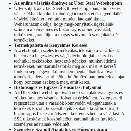
Az online vásárlás élménye az Über Steel Webshopban
Üdvözöljük az Über Steel Kft. webshopjában, ahol széles
választékban kínálunk minőségi termékeket és egyedülálló
vásárlói élményt nyújtunk minden látogatónknak.
Webáruházunk célja, hogy megkönnyítsük ügyfeleink
számára a kényelmes és biztonságos online vásárlást,
miközben garantáljuk a magas színvonalú szolgáltatást és
termékeket.
Termékpaletta és Kényelmes Keresés
A webshopban széles termékválaszték várja a vásárlókat,
beleértve a hegesztés, és vágás technológiai, csiszolás
technikai eszközöket, hegesztő gépeket, munkavédelmi
termékeket, munkaruházatot és még sok mást. A kereső
funkció segítségével könnyedén megtalálhatók a kívánt
termékek, illetve szűrhetők a különböző paraméterek alapján,
hogy pontosan azt kapja meg, amit keres.
Biztonságos és Egyszerű Vásárlási Folyamat
Az Über Steel webshop kiválóan ki van alakítva a gyors és
zökkenőmentes vásárlási folyamat érdekében. Az egyszerű
regisztráció után a vásárlók könnyedén válogathatnak a
termékek között, hozzáadhatják azokat a kosárhoz, majd
biztonságos fizetési módszerekkel rendezhetik a vásárlást. A
SSL titkosításnak köszönhetően garantáljuk az ügyfelek
személyes adatainak védelmét.
Személyre Szabott Ajánlatok és Hűségprogram