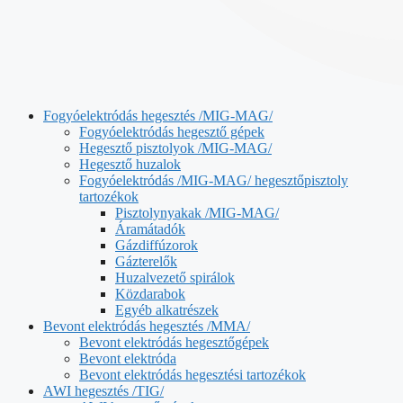
Fogyóelektródás hegesztés /MIG-MAG/
Fogyóelektródás hegesztő gépek
Hegesztő pisztolyok /MIG-MAG/
Hegesztő huzalok
Fogyóelektródás /MIG-MAG/ hegesztőpisztoly
tartozékok
Pisztolynyakak /MIG-MAG/
Áramátadók
Gázdiffúzorok
Gázterelők
Huzalvezető spirálok
Közdarabok
Egyéb alkatrészek
Bevont elektródás hegesztés /MMA/
Bevont elektródás hegesztőgépek
Bevont elektróda
Bevont elektródás hegesztési tartozékok
AWI hegesztés /TIG/