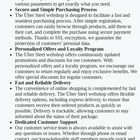
various parameters to get exactly what you need.
Secure and Simple Purchasing Process
The Über Steel webshop is designed to facilitate a fast and
seamless purchasing process. After simple registration,
customers can easily browse through products, add them to
their cart, and complete the purchase using secure payment
methods. Thanks to SSL encryption, we guarantee the
protection of customers’ personal data.
Personalized Offers and Loyalty Program
The Über Steel webshop offers continuously updated
promotions and discounts for our customers. With
personalized offers and a loyalty program, we encourage our
customers to return regularly and enjoy exclusive benefits. We
offer special discounts for regular customers.
Fast and Reliable Delivery
The convenience of online shopping is complemented by fast
and reliable delivery. The Über Steel webshop offers flexible
delivery options, including express delivery, to ensure that
customers receive their ordered products as quickly as
possible. Delivery is trackable, allowing customers to stay
informed about the status of their package.
Dedicated Customer Support
Our customer service team is always available to assist with
any questions or issues. Whether through phone or email
contact, our knowledgeable staff members provide quick and