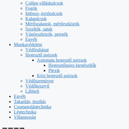
Csillag-villáskulcsok
Fogók
Imbusz-,torxkulcsok
Kalapácsok
Mérőszalagok, mérőeszközök
Szorítók, satuk
Vágóeszközök, pengék
Egyéb
Munkavédelem
Védőruházat
Hegesztő pajzsok
Automata hegesztő pajzsok
Hegesztőpajzs kiegészítők
Plexik
Kézi hegesztő pajzsok
Védőszemüveg
Védőkesztyű
Lábbeli
Egyéb
Takarítás, tisztítás
Csomagolástechnika
Légtechnika
Villamosság