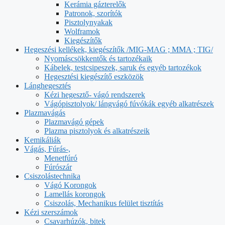
Kerámia gázterelők
Patronok, szorítók
Pisztolynyakak
Wolframok
Kiegészítők
Hegeszési kellékek, kiegészítők /MIG-MAG ; MMA ; TIG/
Nyomáscsökkentők és tartozékaik
Kábelek, testcsipeszek, saruk és egyéb tartozékok
Hegesztési kiegészítő eszközök
Lánghegesztés
Kézi hegesztő- vágó rendszerek
Vágópisztolyok/ lángvágó fúvókák egyéb alkatrészek
Plazmavágás
Plazmavágó gépek
Plazma pisztolyok és alkatrészeik
Kemikáliák
Vágás, Fúrás-,
Menetfúró
Fúrószár
Csiszolástechnika
Vágó Korongok
Lamellás korongok
Csiszolás, Mechanikus felület tisztítás
Kézi szerszámok
Csavarhúzók, bitek