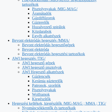
tartozékok
Pisztolynyakak /MIG-MAG/
Áramátadók
Gázdiffúzorok
Gázterelők
Huzalvezető spirálok
Közdarabok
Egyéb alkatrészek
Bevont elektródás hegesztés /MMA/
Bevont elektródás hegesztőgépek
Bevont elektróda
Bevont elektródás hegesztési tartozékok
AWI hegesztés /TIG/
AWI hegesztő gépek
AWI hegesztő pisztolyok
AWI Hegesztő alkatrészek
Gázlencsék
Kerámia gázterelők
Patronok, szorítók
Pisztolynyakak
Wolframok
Kiegészítők
Hegeszési kellékek, kiegészítők /MIG-MAG ; MMA ; TIG/
Nyomáscsökkentők és tartozékaik