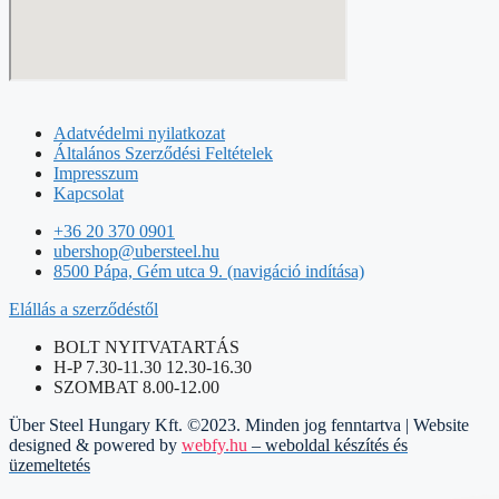
Adatvédelmi nyilatkozat
Általános Szerződési Feltételek
Impresszum
Kapcsolat
+36 20 370 0901
ubershop@ubersteel.hu
8500 Pápa, Gém utca 9. (navigáció indítása)
Elállás a szerződéstől
BOLT NYITVATARTÁS
H-P 7.30-11.30 12.30-16.30
SZOMBAT 8.00-12.00
Über Steel Hungary Kft. ©2023. Minden jog fenntartva | Website
designed & powered by
webfy.hu
– weboldal készítés és
üzemeltetés