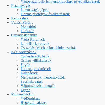
Vágópisztolyok/ lángvágó fúvókák egyéb alkatrészek
Plazmavágás
Plazmavágó gépek
Plazma pisztolyok és alkatrészeik
Kemikáliák
Vágás, Fúrás-,
Menetfúró
Fúrószár
Csiszolástechnika
Vágó Korongok
Lamellás korongok
Csiszolás, Mechanikus felület tisztítás
Kézi szerszámok
Csavarhúzók, bitek
Csillag-villáskulcsok
Fogók
Imbusz-,torxkulcsok
Kalapácsok
Mérőszalagok, mérőeszközök
Szorítók, satuk
Vágóeszközök, pengék
Egyéb
Munkavédelem
Védőruházat
Hegesztő pajzsok