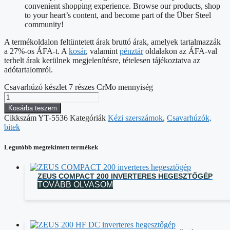
convenient shopping experience. Browse our products, shop
to your heart’s content, and become part of the Über Steel
community!
A termékoldalon feltüntetett árak bruttó árak, amelyek tartalmazzák
a 27%-os ÁFA-t. A
kosár
, valamint
pénztár
oldalakon az ÁFA-val
terhelt árak kerülnek megjelenítésre, tételesen tájékoztatva az
adótartalomról.
Csavarhúzó készlet 7 részes CrMo mennyiség
Kosárba teszem
Cikkszám
YT-5536
Kategóriák
Kézi szerszámok
,
Csavarhúzók,
bitek
Legutóbb megtekintett termékek
ZEUS COMPACT 200 INVERTERES HEGESZTŐGÉP
TOVÁBB OLVASOM