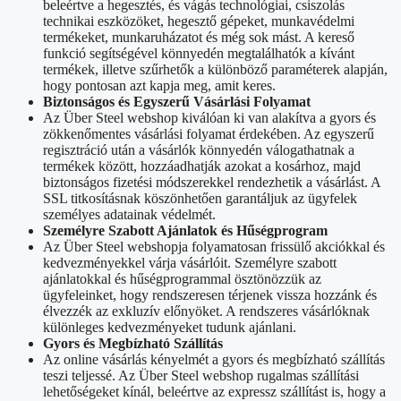
beleértve a hegesztés, és vágás technológiai, csiszolás
technikai eszközöket, hegesztő gépeket, munkavédelmi
termékeket, munkaruházatot és még sok mást. A kereső
funkció segítségével könnyedén megtalálhatók a kívánt
termékek, illetve szűrhetők a különböző paraméterek alapján,
hogy pontosan azt kapja meg, amit keres.
Biztonságos és Egyszerű Vásárlási Folyamat
Az Über Steel webshop kiválóan ki van alakítva a gyors és
zökkenőmentes vásárlási folyamat érdekében. Az egyszerű
regisztráció után a vásárlók könnyedén válogathatnak a
termékek között, hozzáadhatják azokat a kosárhoz, majd
biztonságos fizetési módszerekkel rendezhetik a vásárlást. A
SSL titkosításnak köszönhetően garantáljuk az ügyfelek
személyes adatainak védelmét.
Személyre Szabott Ajánlatok és Hűségprogram
Az Über Steel webshopja folyamatosan frissülő akciókkal és
kedvezményekkel várja vásárlóit. Személyre szabott
ajánlatokkal és hűségprogrammal ösztönözzük az
ügyfeleinket, hogy rendszeresen térjenek vissza hozzánk és
élvezzék az exkluzív előnyöket. A rendszeres vásárlóknak
különleges kedvezményeket tudunk ajánlani.
Gyors és Megbízható Szállítás
Az online vásárlás kényelmét a gyors és megbízható szállítás
teszi teljessé. Az Über Steel webshop rugalmas szállítási
lehetőségeket kínál, beleértve az expressz szállítást is, hogy a