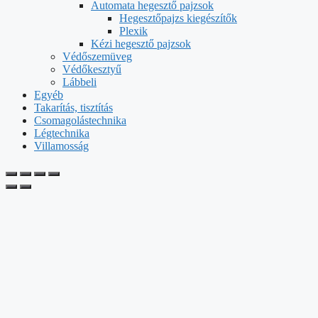
Automata hegesztő pajzsok
Hegesztőpajzs kiegészítők
Plexik
Kézi hegesztő pajzsok
Védőszemüveg
Védőkesztyű
Lábbeli
Egyéb
Takarítás, tisztítás
Csomagolástechnika
Légtechnika
Villamosság