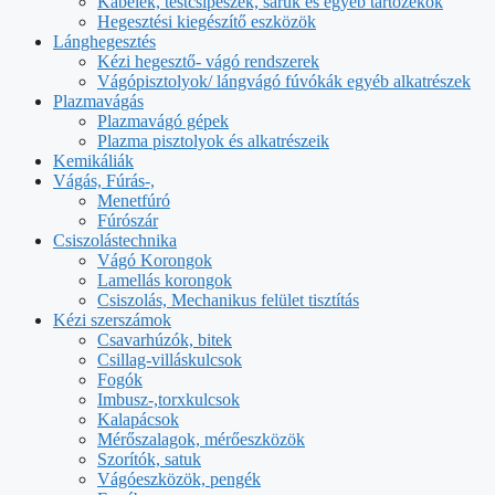
Kábelek, testcsipeszek, saruk és egyéb tartozékok
Hegesztési kiegészítő eszközök
Lánghegesztés
Kézi hegesztő- vágó rendszerek
Vágópisztolyok/ lángvágó fúvókák egyéb alkatrészek
Plazmavágás
Plazmavágó gépek
Plazma pisztolyok és alkatrészeik
Kemikáliák
Vágás, Fúrás-,
Menetfúró
Fúrószár
Csiszolástechnika
Vágó Korongok
Lamellás korongok
Csiszolás, Mechanikus felület tisztítás
Kézi szerszámok
Csavarhúzók, bitek
Csillag-villáskulcsok
Fogók
Imbusz-,torxkulcsok
Kalapácsok
Mérőszalagok, mérőeszközök
Szorítók, satuk
Vágóeszközök, pengék