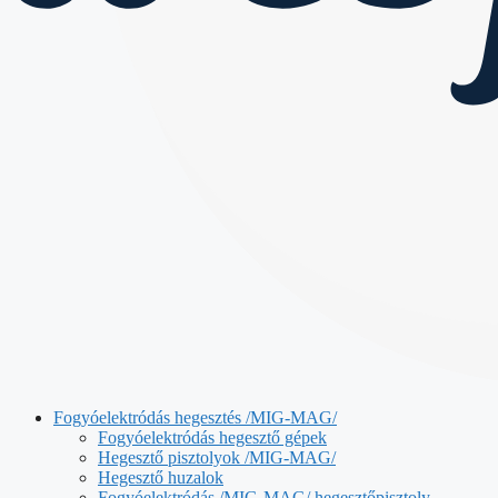
Fogyóelektródás hegesztés /MIG-MAG/
Fogyóelektródás hegesztő gépek
Hegesztő pisztolyok /MIG-MAG/
Hegesztő huzalok
Fogyóelektródás /MIG-MAG/ hegesztőpisztoly