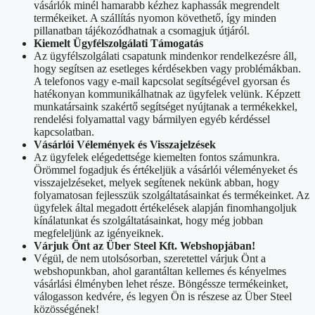
vásárlók minél hamarabb kézhez kaphassák megrendelt
termékeiket. A szállítás nyomon követhető, így minden
pillanatban tájékozódhatnak a csomagjuk útjáról.
Kiemelt Ügyfélszolgálati Támogatás
Az ügyfélszolgálati csapatunk mindenkor rendelkezésre áll,
hogy segítsen az esetleges kérdésekben vagy problémákban.
A telefonos vagy e-mail kapcsolat segítségével gyorsan és
hatékonyan kommunikálhatnak az ügyfelek velünk. Képzett
munkatársaink szakértő segítséget nyújtanak a termékekkel,
rendelési folyamattal vagy bármilyen egyéb kérdéssel
kapcsolatban.
Vásárlói Vélemények és Visszajelzések
Az ügyfelek elégedettsége kiemelten fontos számunkra.
Örömmel fogadjuk és értékeljük a vásárlói véleményeket és
visszajelzéseket, melyek segítenek nekünk abban, hogy
folyamatosan fejlesszük szolgáltatásainkat és termékeinket. Az
ügyfelek által megadott értékelések alapján finomhangoljuk
kínálatunkat és szolgáltatásainkat, hogy még jobban
megfeleljünk az igényeiknek.
Várjuk Önt az Über Steel Kft. Webshopjában!
Végül, de nem utolsósorban, szeretettel várjuk Önt a
webshopunkban, ahol garantáltan kellemes és kényelmes
vásárlási élményben lehet része. Böngéssze termékeinket,
válogasson kedvére, és legyen Ön is részese az Über Steel
közösségének!