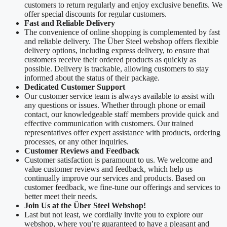
customers to return regularly and enjoy exclusive benefits. We
offer special discounts for regular customers.
Fast and Reliable Delivery
The convenience of online shopping is complemented by fast
and reliable delivery. The Über Steel webshop offers flexible
delivery options, including express delivery, to ensure that
customers receive their ordered products as quickly as
possible. Delivery is trackable, allowing customers to stay
informed about the status of their package.
Dedicated Customer Support
Our customer service team is always available to assist with
any questions or issues. Whether through phone or email
contact, our knowledgeable staff members provide quick and
effective communication with customers. Our trained
representatives offer expert assistance with products, ordering
processes, or any other inquiries.
Customer Reviews and Feedback
Customer satisfaction is paramount to us. We welcome and
value customer reviews and feedback, which help us
continually improve our services and products. Based on
customer feedback, we fine-tune our offerings and services to
better meet their needs.
Join Us at the Über Steel Webshop!
Last but not least, we cordially invite you to explore our
webshop, where you’re guaranteed to have a pleasant and