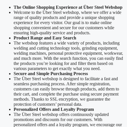
The Online Shopping Experience at Über Steel Webshop
Welcome to the Über Steel webshop, where we offer a wide
range of quality products and provide a unique shopping
experience for every visitor. Our goal is to make online
shopping convenient and secure for our customers while
ensuring high-quality service and products.
Product Range and Easy Search
The webshop features a wide variety of products, including
welding and cutting technology tools, grinding equipment,
welding machines, personal protective equipment, workwear,
and much more. With the search function, you can easily find
the products you’re looking for and filter them based on
various parameters to get exactly what you need.
Secure and Simple Purchasing Process
The Über Steel webshop is designed to facilitate a fast and
seamless purchasing process. After simple registration,
customers can easily browse through products, add them to
their cart, and complete the purchase using secure payment
methods. Thanks to SSL encryption, we guarantee the
protection of customers’ personal data.
Personalized Offers and Loyalty Program
The Über Steel webshop offers continuously updated
promotions and discounts for our customers. With
personalized offers and a loyalty program, we encourage our