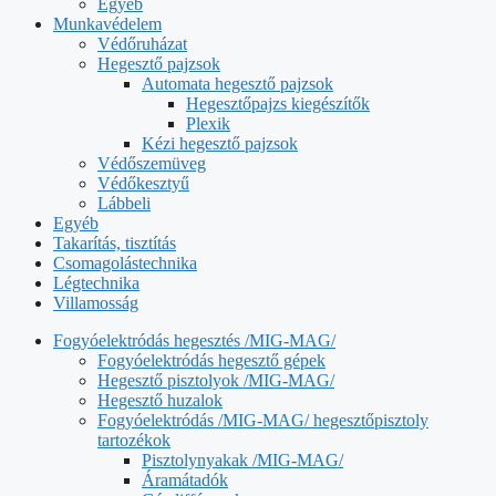
Egyéb
Munkavédelem
Védőruházat
Hegesztő pajzsok
Automata hegesztő pajzsok
Hegesztőpajzs kiegészítők
Plexik
Kézi hegesztő pajzsok
Védőszemüveg
Védőkesztyű
Lábbeli
Egyéb
Takarítás, tisztítás
Csomagolástechnika
Légtechnika
Villamosság
Fogyóelektródás hegesztés /MIG-MAG/
Fogyóelektródás hegesztő gépek
Hegesztő pisztolyok /MIG-MAG/
Hegesztő huzalok
Fogyóelektródás /MIG-MAG/ hegesztőpisztoly
tartozékok
Pisztolynyakak /MIG-MAG/
Áramátadók