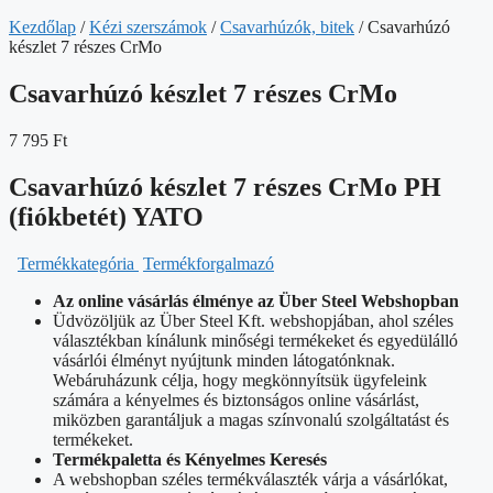
Kezdőlap
/
Kézi szerszámok
/
Csavarhúzók, bitek
/ Csavarhúzó
készlet 7 részes CrMo
Csavarhúzó készlet 7 részes CrMo
7 795
Ft
Csavarhúzó készlet 7 részes CrMo PH
(fiókbetét) YATO
Termékkategória
Termékforgalmazó
Az online vásárlás élménye az Über Steel Webshopban
Üdvözöljük az Über Steel Kft. webshopjában, ahol széles
választékban kínálunk minőségi termékeket és egyedülálló
vásárlói élményt nyújtunk minden látogatónknak.
Webáruházunk célja, hogy megkönnyítsük ügyfeleink
számára a kényelmes és biztonságos online vásárlást,
miközben garantáljuk a magas színvonalú szolgáltatást és
termékeket.
Termékpaletta és Kényelmes Keresés
A webshopban széles termékválaszték várja a vásárlókat,