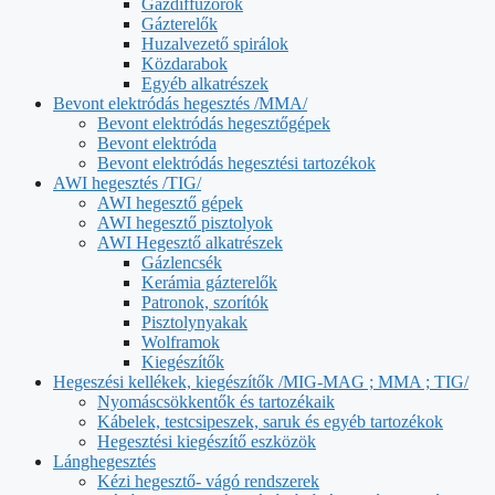
Gázdiffúzorok
Gázterelők
Huzalvezető spirálok
Közdarabok
Egyéb alkatrészek
Bevont elektródás hegesztés /MMA/
Bevont elektródás hegesztőgépek
Bevont elektróda
Bevont elektródás hegesztési tartozékok
AWI hegesztés /TIG/
AWI hegesztő gépek
AWI hegesztő pisztolyok
AWI Hegesztő alkatrészek
Gázlencsék
Kerámia gázterelők
Patronok, szorítók
Pisztolynyakak
Wolframok
Kiegészítők
Hegeszési kellékek, kiegészítők /MIG-MAG ; MMA ; TIG/
Nyomáscsökkentők és tartozékaik
Kábelek, testcsipeszek, saruk és egyéb tartozékok
Hegesztési kiegészítő eszközök
Lánghegesztés
Kézi hegesztő- vágó rendszerek