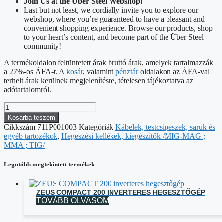
Join Us at the Über Steel Webshop!
Last but not least, we cordially invite you to explore our
webshop, where you’re guaranteed to have a pleasant and
convenient shopping experience. Browse our products, shop
to your heart’s content, and become part of the Über Steel
community!
A termékoldalon feltüntetett árak bruttó árak, amelyek tartalmazzák
a 27%-os ÁFA-t. A
kosár
, valamint
pénztár
oldalakon az ÁFA-val
terhelt árak kerülnek megjelenítésre, tételesen tájékoztatva az
adótartalomról.
Csatlakozó
lengőaljzat
Kosárba teszem
10-
Cikkszám
711P001003
Kategóriák
Kábelek, testcsipeszek, saruk és
25mm2
egyéb tartozékok
,
Hegeszési kellékek, kiegészítők /MIG-MAG ;
mennyiség
MMA ; TIG/
Legutóbb megtekintett termékek
ZEUS COMPACT 200 INVERTERES HEGESZTŐGÉP
TOVÁBB OLVASOM