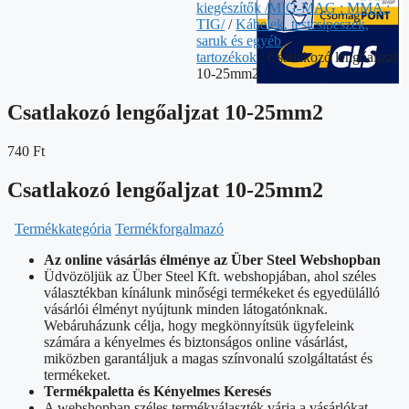
kiegészítők /MIG-MAG ; MMA ;
TIG/
/
Kábelek, testcsipeszek,
saruk és egyéb
tartozékok
/ Csatlakozó lengőaljzat
10-25mm2
Csatlakozó lengőaljzat 10-25mm2
740
Ft
Csatlakozó lengőaljzat 10-25mm2
Termékkategória
Termékforgalmazó
Az online vásárlás élménye az Über Steel Webshopban
Üdvözöljük az Über Steel Kft. webshopjában, ahol széles
választékban kínálunk minőségi termékeket és egyedülálló
vásárlói élményt nyújtunk minden látogatónknak.
Webáruházunk célja, hogy megkönnyítsük ügyfeleink
számára a kényelmes és biztonságos online vásárlást,
miközben garantáljuk a magas színvonalú szolgáltatást és
termékeket.
Termékpaletta és Kényelmes Keresés
A webshopban széles termékválaszték várja a vásárlókat,