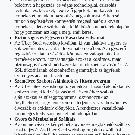
beleértve a hegesztés, és vágás technológiai, csiszolás
technikai eszközöket, hegesztő gépeket, munkavédelmi
termékeket, munkaruházatot és még sok mást. A kereső
funkció segítségével könnyedén megtalálhatók a kívánt
termékek, illetve szűrhetők a különböző paraméterek alapján,
hogy pontosan azt kapja meg, amit keres.
Biztonságos és Egyszerű Vásárlási Folyamat
Az Über Steel webshop kiválóan ki van alakítva a gyors és
zökkenőmentes vásárlási folyamat érdekében. Az egyszerű
regisztráció után a vásárlók könnyedén válogathatnak a
termékek között, hozzáadhatják azokat a kosárhoz, majd
biztonságos fizetési módszerekkel rendezhetik a vásárlást. A
SSL titkosításnak köszönhetően garantáljuk az ügyfelek
személyes adatainak védelmét.
Személyre Szabott Ajánlatok és Hűségprogram
Az Über Steel webshopja folyamatosan frissülő akciókkal és
kedvezményekkel várja vásárlóit. Személyre szabott
ajánlatokkal és hűségprogrammal ösztönözzük az
ügyfeleinket, hogy rendszeresen térjenek vissza hozzánk és
élvezzék az exkluzív előnyöket. A rendszeres vásárlóknak
különleges kedvezményeket tudunk ajánlani.
Gyors és Megbízható Szállítás
Az online vásárlás kényelmét a gyors és megbízható szállítás
teszi teljessé. Az Über Steel webshop rugalmas szállítási