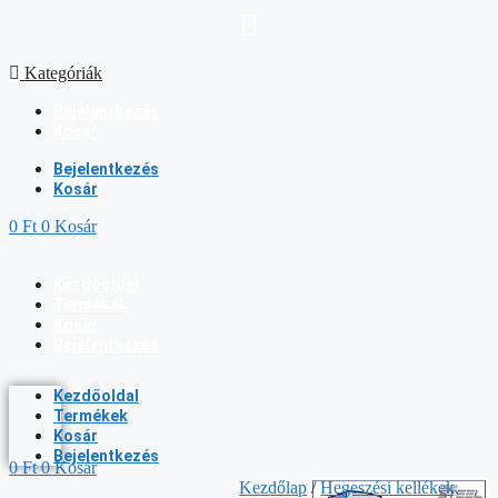
Kilépés
a
tartalomba
Kategóriák
Bejelentkezés
Kosár
Bejelentkezés
Kosár
0
Ft
0
Kosár
Kezdőoldal
Termékek
Kosár
Bejelentkezés
Kezdőoldal
Termékek
Kosár
Bejelentkezés
0
Ft
0
Kosár
Kezdőlap
/
Hegeszési kellékek,