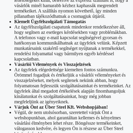
lehetőségeket kínál, beleértve az expressz szállítást is, hogy a
vásárlók minél hamarabb kézhez kaphassák megrendelt
termékeiket. A szállítás nyomon követhető, így minden
pillanatban tájékozódhatnak a csomagjuk útjáról.
Kiemelt Ügyfélszolgálati Támogatás
Az ügyfélszolgálati csapatunk mindenkor rendelkezésre áll,
hogy segítsen az esetleges kérdésekben vagy problémákban.
A telefonos vagy e-mail kapcsolat segítségével gyorsan és
hatékonyan kommunikálhatnak az ügyfelek velünk. Képzett
munkatársaink szakértő segítséget nyújtanak a termékekkel,
rendelési folyamattal vagy bármilyen egyéb kérdéssel
kapcsolatban.
Vásárlói Vélemények és Visszajelzések
Az ügyfelek elégedettsége kiemelten fontos számunkra.
Örömmel fogadjuk és értékeljük a vásárlói véleményeket és
visszajelzéseket, melyek segítenek nekünk abban, hogy
folyamatosan fejlesszük szolgáltatásainkat és termékeinket. Az
ügyfelek által megadott értékelések alapján finomhangoljuk
kínálatunkat és szolgáltatásainkat, hogy még jobban
megfeleljünk az igényeiknek.
Várjuk Önt az Über Steel Kft. Webshopjában!
Végül, de nem utolsósorban, szeretettel várjuk Önt a
webshopunkban, ahol garantáltan kellemes és kényelmes
vásárlási élményben lehet része. Böngéssze termékeinket,
válogasson kedvére, és legyen Ön is részese az Über Steel