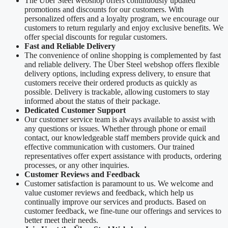
The Über Steel webshop offers continuously updated
promotions and discounts for our customers. With
personalized offers and a loyalty program, we encourage our
customers to return regularly and enjoy exclusive benefits. We
offer special discounts for regular customers.
Fast and Reliable Delivery
The convenience of online shopping is complemented by fast
and reliable delivery. The Über Steel webshop offers flexible
delivery options, including express delivery, to ensure that
customers receive their ordered products as quickly as
possible. Delivery is trackable, allowing customers to stay
informed about the status of their package.
Dedicated Customer Support
Our customer service team is always available to assist with
any questions or issues. Whether through phone or email
contact, our knowledgeable staff members provide quick and
effective communication with customers. Our trained
representatives offer expert assistance with products, ordering
processes, or any other inquiries.
Customer Reviews and Feedback
Customer satisfaction is paramount to us. We welcome and
value customer reviews and feedback, which help us
continually improve our services and products. Based on
customer feedback, we fine-tune our offerings and services to
better meet their needs.