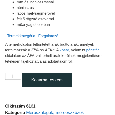
mm és inch osztással
nóniuszos
lapos mélységmérővel
felső rögzítő csavarral
műanyag dobozban
Termékkategória
Forgalmazó
A termékoldalon feltüntetett árak bruttó árak, amelyek
tartalmazzák a 27%-os ÁFA-t. A
kosár
, valamint
pénztár
oldalakon az ÁFA-val terhelt árak kerülnek megjelenítésre,
tételesen tájékoztatva az adótartalomról.
Kosárba teszem
Cikkszám
6161
Kategória
Mérőszalagok, mérőeszközök