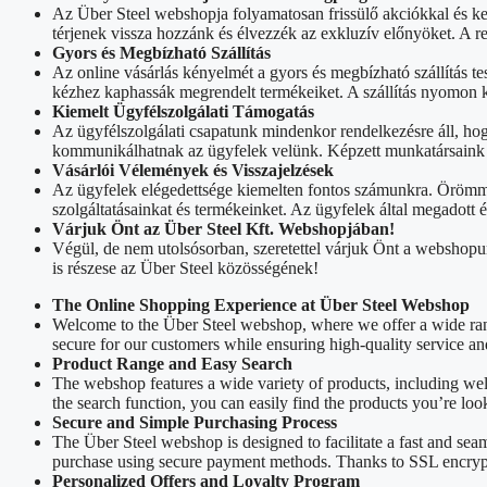
Az Über Steel webshopja folyamatosan frissülő akciókkal és k
térjenek vissza hozzánk és élvezzék az exkluzív előnyöket. A 
Gyors és Megbízható Szállítás
Az online vásárlás kényelmét a gyors és megbízható szállítás tes
kézhez kaphassák megrendelt termékeiket. A szállítás nyomon k
Kiemelt Ügyfélszolgálati Támogatás
Az ügyfélszolgálati csapatunk mindenkor rendelkezésre áll, ho
kommunikálhatnak az ügyfelek velünk. Képzett munkatársaink sz
Vásárlói Vélemények és Visszajelzések
Az ügyfelek elégedettsége kiemelten fontos számunkra. Örömmel
szolgáltatásainkat és termékeinket. Az ügyfelek által megadott
Várjuk Önt az Über Steel Kft. Webshopjában!
Végül, de nem utolsósorban, szeretettel várjuk Önt a webshopu
is részese az Über Steel közösségének!
The Online Shopping Experience at Über Steel Webshop
Welcome to the Über Steel webshop, where we offer a wide rang
secure for our customers while ensuring high-quality service an
Product Range and Easy Search
The webshop features a wide variety of products, including we
the search function, you can easily find the products you’re loo
Secure and Simple Purchasing Process
The Über Steel webshop is designed to facilitate a fast and sea
purchase using secure payment methods. Thanks to SSL encrypti
Personalized Offers and Loyalty Program