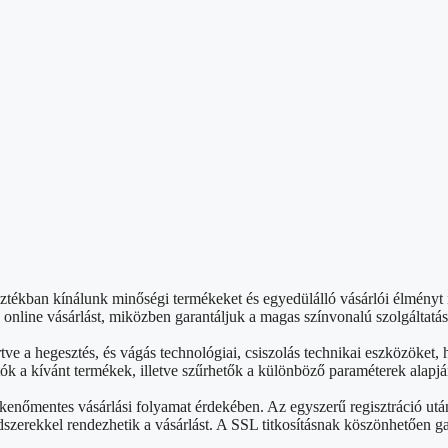
sztékban kínálunk minőségi termékeket és egyedülálló vásárlói élmény
nline vásárlást, miközben garantáljuk a magas színvonalú szolgáltatás
rtve a hegesztés, és vágás technológiai, csiszolás technikai eszközök
ók a kívánt termékek, illetve szűrhetők a különböző paraméterek alapjá
kenőmentes vásárlási folyamat érdekében. Az egyszerű regisztráció ut
szerekkel rendezhetik a vásárlást. A SSL titkosításnak köszönhetően g