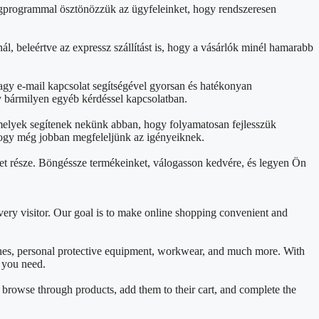
ségprogrammal ösztönözzük az ügyfeleinket, hogy rendszeresen
ál, beleértve az expressz szállítást is, hogy a vásárlók minél hamarabb
agy e-mail kapcsolat segítségével gyorsan és hatékonyan
y bármilyen egyéb kérdéssel kapcsolatban.
 melyek segítenek nekünk abban, hogy folyamatosan fejlesszük
, hogy még jobban megfeleljünk az igényeiknek.
et része. Böngéssze termékeinket, válogasson kedvére, és legyen Ön
ery visitor. Our goal is to make online shopping convenient and
ines, personal protective equipment, workwear, and much more. With
t you need.
y browse through products, add them to their cart, and complete the