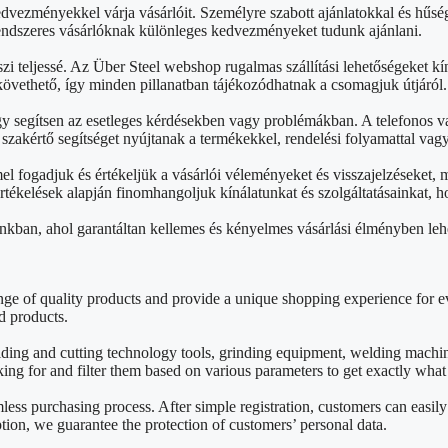
edvezményekkel várja vásárlóit. Személyre szabott ajánlatokkal és hű
rendszeres vásárlóknak különleges kedvezményeket tudunk ajánlani.
zi teljessé. Az Über Steel webshop rugalmas szállítási lehetőségeket kín
övethető, így minden pillanatban tájékozódhatnak a csomagjuk útjáról.
gy segítsen az esetleges kérdésekben vagy problémákban. A telefonos v
akértő segítséget nyújtanak a termékekkel, rendelési folyamattal vag
 fogadjuk és értékeljük a vásárlói véleményeket és visszajelzéseket,
 értékelések alapján finomhangoljuk kínálatunkat és szolgáltatásainkat
nkban, ahol garantáltan kellemes és kényelmes vásárlási élményben leh
e of quality products and provide a unique shopping experience for ev
d products.
lding and cutting technology tools, grinding equipment, welding mach
king for and filter them based on various parameters to get exactly wha
mless purchasing process. After simple registration, customers can easil
on, we guarantee the protection of customers’ personal data.