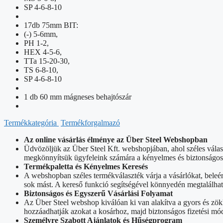
SP 4-6-8-10
17db 75mm BIT:
(-) 5-6mm,
PH 1-2,
HEX 4-5-6,
TTa 15-20-30,
TS 6-8-10,
SP 4-6-8-10
1 db 60 mm mágneses behajtószár
Termékkategória
Termékforgalmazó
Az online vásárlás élménye az Über Steel Webshopban
Üdvözöljük az Über Steel Kft. webshopjában, ahol széles vála
megkönnyítsük ügyfeleink számára a kényelmes és biztonságos o
Termékpaletta és Kényelmes Keresés
A webshopban széles termékválaszték várja a vásárlókat, beleé
sok mást. A kereső funkció segítségével könnyedén megtalálhat
Biztonságos és Egyszerű Vásárlási Folyamat
Az Über Steel webshop kiválóan ki van alakítva a gyors és zök
hozzáadhatják azokat a kosárhoz, majd biztonságos fizetési mód
Személyre Szabott Ajánlatok és Hűségprogram