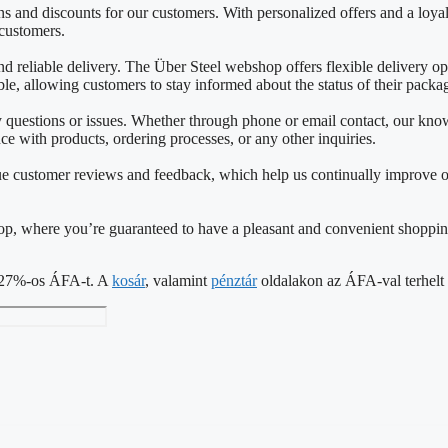
 and discounts for our customers. With personalized offers and a loya
 customers.
reliable delivery. The Über Steel webshop offers flexible delivery opti
able, allowing customers to stay informed about the status of their packa
ny questions or issues. Whether through phone or email contact, our k
nce with products, ordering processes, or any other inquiries.
e customer reviews and feedback, which help us continually improve o
shop, where you’re guaranteed to have a pleasant and convenient shoppin
 a 27%-os ÁFA-t. A
kosár
, valamint
pénztár
oldalakon az ÁFA-val terhelt á