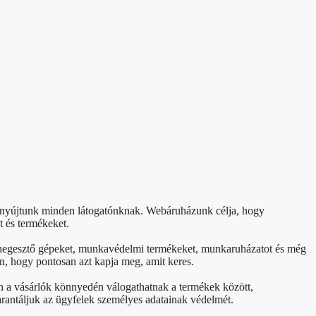
t nyújtunk minden látogatónknak. Webáruházunk célja, hogy
t és termékeket.
et, hegesztő gépeket, munkavédelmi termékeket, munkaruházatot és még
n, hogy pontosan azt kapja meg, amit keres.
án a vásárlók könnyedén válogathatnak a termékek között,
arantáljuk az ügyfelek személyes adatainak védelmét.