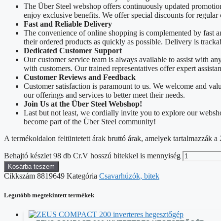
The Über Steel webshop offers continuously updated promotions
enjoy exclusive benefits. We offer special discounts for regular
Fast and Reliable Delivery
The convenience of online shopping is complemented by fast and 
their ordered products as quickly as possible. Delivery is track
Dedicated Customer Support
Our customer service team is always available to assist with a
with customers. Our trained representatives offer expert assista
Customer Reviews and Feedback
Customer satisfaction is paramount to us. We welcome and valu
our offerings and services to better meet their needs.
Join Us at the Über Steel Webshop!
Last but not least, we cordially invite you to explore our web
become part of the Über Steel community!
A termékoldalon feltüntetett árak bruttó árak, amelyek tartalmazzák
Behajtó készlet 98 db Cr.V hosszú bitekkel is mennyiség
Kosárba teszem
Cikkszám
8819649
Kategória
Csavarhúzók, bitek
Legutóbb megtekintett termékek