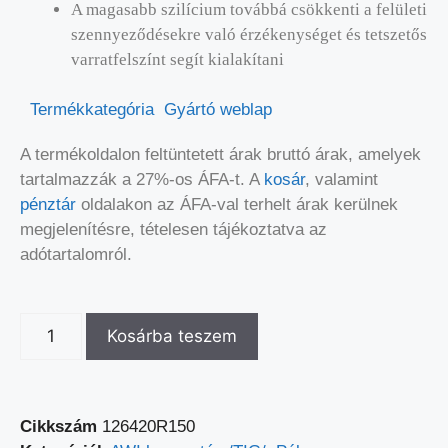
A magasabb szilícium továbbá csökkenti a felületi
szennyeződésekre való érzékenységet és tetszetős
varratfelszínt segít kialakítani
Termékkategória
Gyártó weblap
A termékoldalon feltüntetett árak bruttó árak, amelyek
tartalmazzák a 27%-os ÁFA-t. A
kosár
, valamint
pénztár
oldalakon az ÁFA-val terhelt árak kerülnek
megjelenítésre, tételesen tájékoztatva az
adótartalomról.
Kosárba teszem
Cikkszám
126420R150