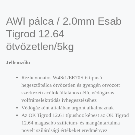
AWI pálca / 2.0mm Esab
Tigrod 12.64
ötvözetlen/5kg
Jellemzők:
Rézbevonatos W4Si1/ER70S-6 típusú
hegesztőpálca ötvözetlen és gyengén ötvözött
szerkezeti acélok általános célú, védőgázas
volfrámelektródás ívhegesztéséhez
Védőgázként általában argont alkalmaznak
Az OK Tigrod 12.61 típushoz képest az OK Tigrod
12.64 magasabb szilícium- és mangántartalma
növelt szilárdsági értékeket eredményez