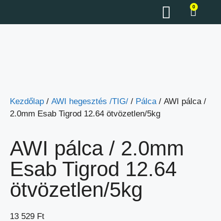
0
Kezdőlap
/
AWI hegesztés /TIG/
/
Pálca
/ AWI pálca /
2.0mm Esab Tigrod 12.64 ötvözetlen/5kg
AWI pálca / 2.0mm
Esab Tigrod 12.64
ötvözetlen/5kg
13 529
Ft