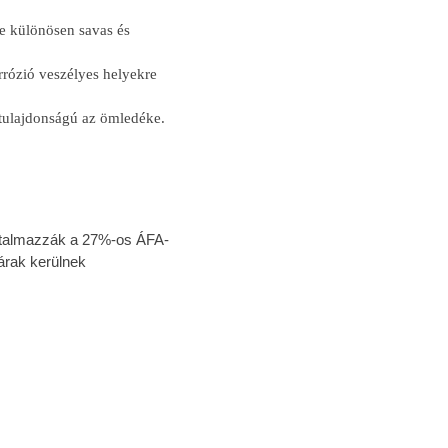
e különösen savas és
rózió veszélyes helyekre
tulajdonságú az ömledéke.
tartalmazzák a 27%-os ÁFA-
árak kerülnek