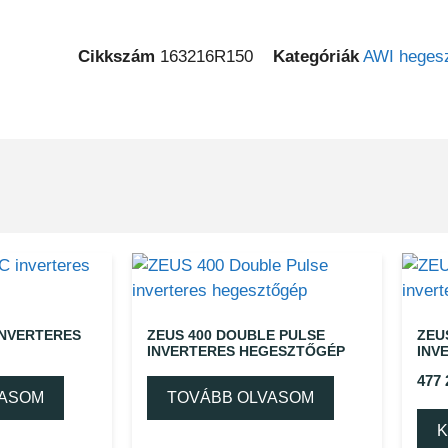
Cikkszám
163216R150
Kategóriák
AWI hegesz
INVERTERES
ZEUS 400 DOUBLE PULSE
ZEU
INVERTERES HEGESZTŐGÉP
INV
477
VASOM
TOVÁBB OLVASOM
K