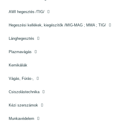
AWI hegesztés /TIG/
Hegeszési kellékek, kiegészítők /MIG-MAG ; MMA ; TIG/
Lánghegesztés
Plazmavágás
Kemikáliák
Vágás, Fúrás-,
Csiszolástechnika
Kézi szerszámok
Munkavédelem