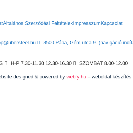
at
Általános Szerződési Feltételek
Impresszum
Kapcsolat
op@ubersteel.hu
8500 Pápa, Gém utca 9. (navigáció indít
S
H-P 7.30-11.30 12.30-16.30
SZOMBAT 8.00-12.00
ebsite designed & powered by
webfy.hu
– weboldal készítés