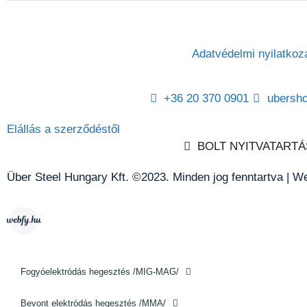
Adatvédelmi nyilatkoz
+36 20 370 0901
ubersh
Elállás a szerződéstől
BOLT NYITVATARTÁ
Über Steel Hungary Kft. ©2023. Minden jog fenntartva | W
Fogyóelektródás hegesztés /MIG-MAG/
Bevont elektródás hegesztés /MMA/