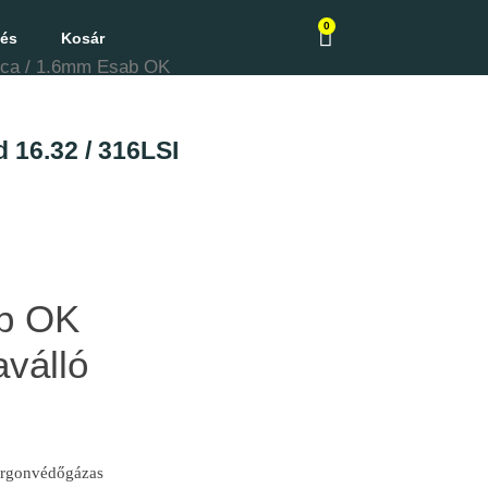
0
zés
Kosár
lca / 1.6mm Esab OK
 16.32 / 316LSI
ab OK
aválló
argonvédőgázas