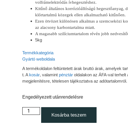
volfrámelektródás ívhegesztéshez.
Kitűnő általános korrózióállóságú hegesztőanyag, d
klórtartalmú közegek ellen alkalmazható kitűnően.
Ezen ötvözet különösen alkalmas a szemcseközi kor
az alacsony karbontartalma miatt.
A magasabb szilíciumtartalom révén jobb nedvesítő
5kg
Termékkategória
Gyártó weboldala
A termékoldalon feltüntetett árak bruttó árak, amelyek 
t. A
kosár
, valamint
pénztár
oldalakon az ÁFA-val terhelt 
megjelenítésre, tételesen tájékoztatva az adótartalomról.
Engedélyezett utánrendelésre
Kosárba teszem