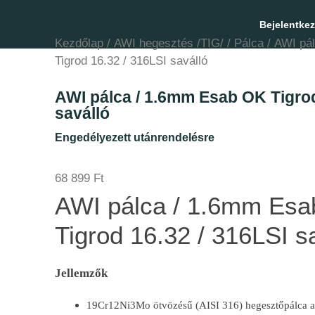
Bejelentke
Kezdőlap
/
AWI hegesztés /TIG/
/
Pálca
/ AWI pá
Tigrod 16.32 / 316LSI saválló
AWI pálca / 1.6mm Esab OK Tigrod
saválló
Engedélyezett utánrendelésre
68 899
Ft
AWI pálca / 1.6mm Es
Tigrod 16.32 / 316LSI s
Jellemzők
19Cr12Ni3Mo ötvözésű (AISI 316) hegesztőpálca 