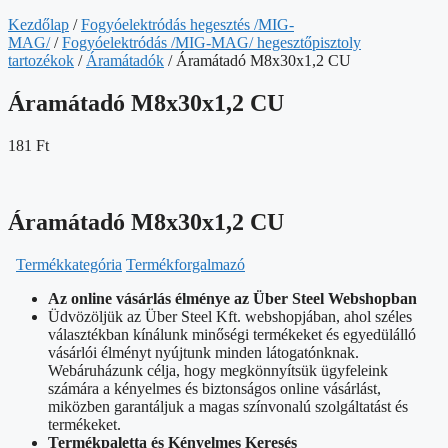
Kezdőlap
/
Fogyóelektródás hegesztés /MIG-
MAG/
/
Fogyóelektródás /MIG-MAG/ hegesztőpisztoly
tartozékok
/
Áramátadók
/ Áramátadó M8x30x1,2 CU
Áramátadó M8x30x1,2 CU
181
Ft
Áramátadó M8x30x1,2 CU
Termékkategória
Termékforgalmazó
Az online vásárlás élménye az Über Steel Webshopban
Üdvözöljük az Über Steel Kft. webshopjában, ahol széles
választékban kínálunk minőségi termékeket és egyedülálló
vásárlói élményt nyújtunk minden látogatónknak.
Webáruházunk célja, hogy megkönnyítsük ügyfeleink
számára a kényelmes és biztonságos online vásárlást,
miközben garantáljuk a magas színvonalú szolgáltatást és
termékeket.
Termékpaletta és Kényelmes Keresés