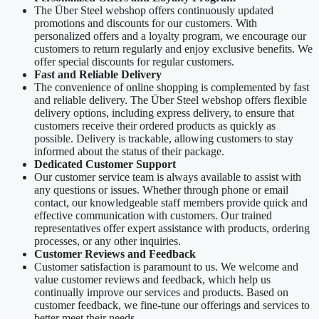
The Über Steel webshop offers continuously updated
promotions and discounts for our customers. With
personalized offers and a loyalty program, we encourage our
customers to return regularly and enjoy exclusive benefits. We
offer special discounts for regular customers.
Fast and Reliable Delivery
The convenience of online shopping is complemented by fast
and reliable delivery. The Über Steel webshop offers flexible
delivery options, including express delivery, to ensure that
customers receive their ordered products as quickly as
possible. Delivery is trackable, allowing customers to stay
informed about the status of their package.
Dedicated Customer Support
Our customer service team is always available to assist with
any questions or issues. Whether through phone or email
contact, our knowledgeable staff members provide quick and
effective communication with customers. Our trained
representatives offer expert assistance with products, ordering
processes, or any other inquiries.
Customer Reviews and Feedback
Customer satisfaction is paramount to us. We welcome and
value customer reviews and feedback, which help us
continually improve our services and products. Based on
customer feedback, we fine-tune our offerings and services to
better meet their needs.