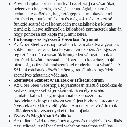
A webshopban széles termékválaszték várja a vásárlókat,
beleértve a hegesztés, és vágás technológiai, csiszolás
technikai eszközöket, hegesztő gépeket, munkavédelmi
termékeket, munkaruházatot és még sok mást. A kereső
funkció segítségével könnyedén megtalálhatók a kívánt
termékek, illetve szűrhetők a különböző paraméterek alapján,
hogy pontosan azt kapja meg, amit keres.
Biztonságos és Egyszerű Vásárlási Folyamat
Az Über Steel webshop kiválóan ki van alakítva a gyors és
zökkenőmentes vásárlási folyamat érdekében. Az egyszerű
regisztráció után a vásárlók könnyedén válogathatnak a
termékek között, hozzáadhatják azokat a kosárhoz, majd
biztonságos fizetési módszerekkel rendezhetik a vásárlást. A
SSL titkosításnak köszönhetően garantáljuk az ügyfelek
személyes adatainak védelmét.
Személyre Szabott Ajánlatok és Hűségprogram
Az Über Steel webshopja folyamatosan frissülő akciókkal és
kedvezményekkel várja vásárlóit. Személyre szabott
ajánlatokkal és hűségprogrammal ösztönözzük az
ügyfeleinket, hogy rendszeresen térjenek vissza hozzánk és
élvezzék az exkluzív előnyöket. A rendszeres vásárlóknak
különleges kedvezményeket tudunk ajánlani.
Gyors és Megbízható Szállítás
Az online vásárlás kényelmét a gyors és megbízható szállítás
teszi teljessé. Az Über Steel webshop rugalmas szállítási