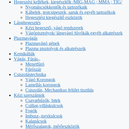
Hegeszési kellékek, kiegészítők /MIG-MAG ; MMA ; TIG/
Nyomáscsökkentők és tartozékaik
Kábelek, testcsipeszek, saruk és egyéb tartozékok
Hegesztési kiegészítő eszközök
Lánghegesztés
Kézi hegesztő- vágó rendszerek
Vágópisztolyok/ lángvágó fúvókák egyéb alkatrészek
Plazmavágás
Plazmavágó gépek
Plazma pisztolyok és alkatrészeik
Kemikáliák
Vágás, Fúrás-,
Menetfúró
Fúrószár
Csiszolástechnika
Vágó Korongok
Lamellás korongok
Csiszolás, Mechanikus felület tisztítás
Kézi szerszámok
Csavarhúzók, bitek
Csillag-villáskulcsok
Fogók
Imbusz-,torxkulcsok
Kalapácsok
Mérőszalagok, mérőeszközök