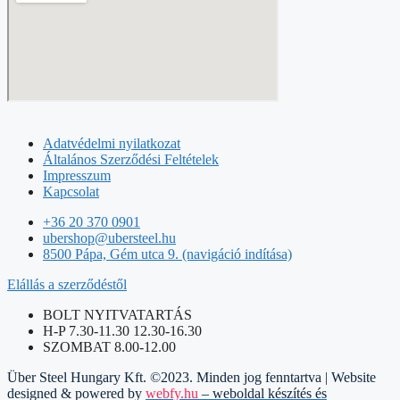
Adatvédelmi nyilatkozat
Általános Szerződési Feltételek
Impresszum
Kapcsolat
+36 20 370 0901
ubershop@ubersteel.hu
8500 Pápa, Gém utca 9. (navigáció indítása)
Elállás a szerződéstől
BOLT NYITVATARTÁS
H-P 7.30-11.30 12.30-16.30
SZOMBAT 8.00-12.00
Über Steel Hungary Kft. ©2023. Minden jog fenntartva | Website
designed & powered by
webfy.hu
– weboldal készítés és