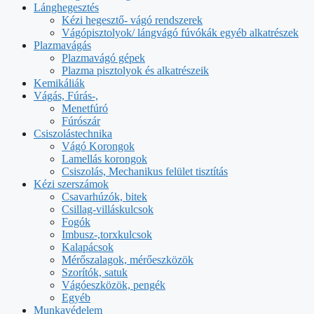
Lánghegesztés
Kézi hegesztő- vágó rendszerek
Vágópisztolyok/ lángvágó fúvókák egyéb alkatrészek
Plazmavágás
Plazmavágó gépek
Plazma pisztolyok és alkatrészeik
Kemikáliák
Vágás, Fúrás-,
Menetfúró
Fúrószár
Csiszolástechnika
Vágó Korongok
Lamellás korongok
Csiszolás, Mechanikus felület tisztítás
Kézi szerszámok
Csavarhúzók, bitek
Csillag-villáskulcsok
Fogók
Imbusz-,torxkulcsok
Kalapácsok
Mérőszalagok, mérőeszközök
Szorítók, satuk
Vágóeszközök, pengék
Egyéb
Munkavédelem