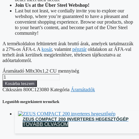
Join Us at the Über Steel Webshop!
Last but not least, we cordially invite you to explore our
webshop, where you’re guaranteed to have a pleasant and
convenient shopping experience. Browse our products, shop
to your heart’s content, and become part of the Über Steel
community!
A termékoldalon feltüntetett árak bruttó árak, amelyek tartalmazzák
a 27%-os ÁFA-t. A
kosár
, valamint
pénztár
oldalakon az ÁFA-val
terhelt árak kerülnek megjelenítésre, tételesen tájékoztatva az
adótartalomról.
Áramátadó M8x30x1,2 CU mennyiség
Kosárba teszem
Cikkszám
800C123080
Kategória
Áramátadók
Legutóbb megtekintett termékek
ZEUS COMPACT 200 INVERTERES HEGESZTŐGÉP
TOVÁBB OLVASOM