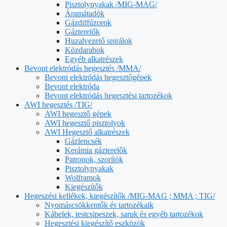
Pisztolynyakak /MIG-MAG/
Áramátadók
Gázdiffúzorok
Gázterelők
Huzalvezető spirálok
Közdarabok
Egyéb alkatrészek
Bevont elektródás hegesztés /MMA/
Bevont elektródás hegesztőgépek
Bevont elektróda
Bevont elektródás hegesztési tartozékok
AWI hegesztés /TIG/
AWI hegesztő gépek
AWI hegesztő pisztolyok
AWI Hegesztő alkatrészek
Gázlencsék
Kerámia gázterelők
Patronok, szorítók
Pisztolynyakak
Wolframok
Kiegészítők
Hegeszési kellékek, kiegészítők /MIG-MAG ; MMA ; TIG/
Nyomáscsökkentők és tartozékaik
Kábelek, testcsipeszek, saruk és egyéb tartozékok
Hegesztési kiegészítő eszközök