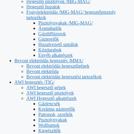
Hegesztő pisztolyok /MIG-MAG/
Hegesztő huzalok
Fogyóelektródás /MIG-MAG/ hegesztőpisztoly
tartozékok
Pisztolynyakak /MIG-MAG/
Áramátadók
Gázdiffúzorok
Gázterelők
Huzalvezető spirálok
Közdarabok
Egyéb alkatrészek
Bevont elektródás hegesztés /MMA/
Bevont elektródás hegesztőgépek
Bevont elektróda
Bevont elektródás hegesztési tartozékok
AWI hegesztés /TIG/
AWI hegesztő gépek
AWI hegesztő pisztolyok
AWI Hegesztő alkatrészek
Gázlencsék
Kerámia gázterelők
Patronok, szorítók
Pisztolynyakak
Wolframok
Kiegészítők