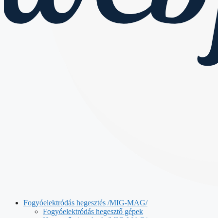
Fogyóelektródás hegesztés /MIG-MAG/
Fogyóelektródás hegesztő gépek