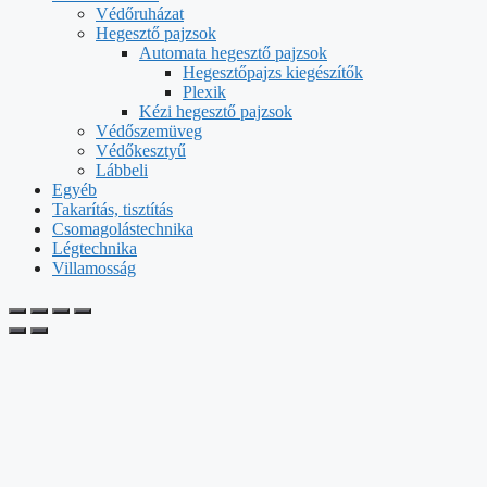
Védőruházat
Hegesztő pajzsok
Automata hegesztő pajzsok
Hegesztőpajzs kiegészítők
Plexik
Kézi hegesztő pajzsok
Védőszemüveg
Védőkesztyű
Lábbeli
Egyéb
Takarítás, tisztítás
Csomagolástechnika
Légtechnika
Villamosság