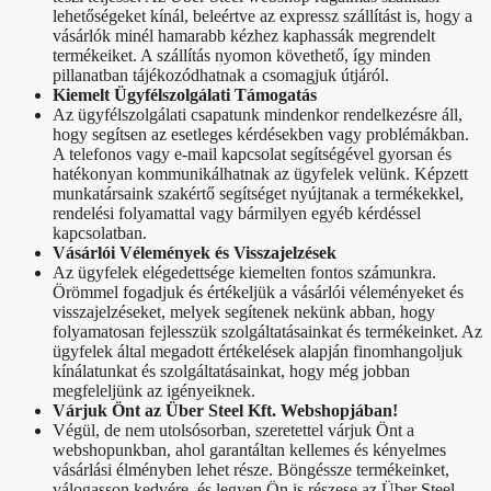
lehetőségeket kínál, beleértve az expressz szállítást is, hogy a
vásárlók minél hamarabb kézhez kaphassák megrendelt
termékeiket. A szállítás nyomon követhető, így minden
pillanatban tájékozódhatnak a csomagjuk útjáról.
Kiemelt Ügyfélszolgálati Támogatás
Az ügyfélszolgálati csapatunk mindenkor rendelkezésre áll,
hogy segítsen az esetleges kérdésekben vagy problémákban.
A telefonos vagy e-mail kapcsolat segítségével gyorsan és
hatékonyan kommunikálhatnak az ügyfelek velünk. Képzett
munkatársaink szakértő segítséget nyújtanak a termékekkel,
rendelési folyamattal vagy bármilyen egyéb kérdéssel
kapcsolatban.
Vásárlói Vélemények és Visszajelzések
Az ügyfelek elégedettsége kiemelten fontos számunkra.
Örömmel fogadjuk és értékeljük a vásárlói véleményeket és
visszajelzéseket, melyek segítenek nekünk abban, hogy
folyamatosan fejlesszük szolgáltatásainkat és termékeinket. Az
ügyfelek által megadott értékelések alapján finomhangoljuk
kínálatunkat és szolgáltatásainkat, hogy még jobban
megfeleljünk az igényeiknek.
Várjuk Önt az Über Steel Kft. Webshopjában!
Végül, de nem utolsósorban, szeretettel várjuk Önt a
webshopunkban, ahol garantáltan kellemes és kényelmes
vásárlási élményben lehet része. Böngéssze termékeinket,
válogasson kedvére, és legyen Ön is részese az Über Steel