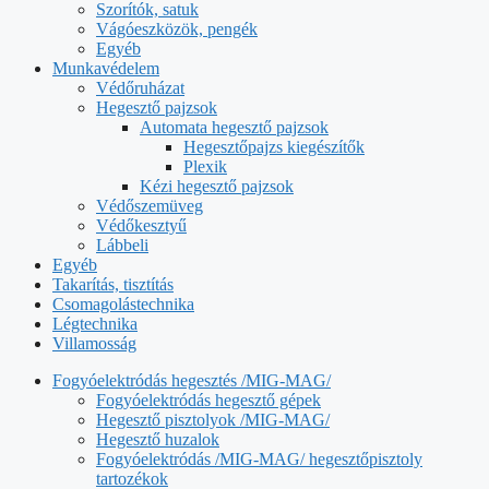
Szorítók, satuk
Vágóeszközök, pengék
Egyéb
Munkavédelem
Védőruházat
Hegesztő pajzsok
Automata hegesztő pajzsok
Hegesztőpajzs kiegészítők
Plexik
Kézi hegesztő pajzsok
Védőszemüveg
Védőkesztyű
Lábbeli
Egyéb
Takarítás, tisztítás
Csomagolástechnika
Légtechnika
Villamosság
Fogyóelektródás hegesztés /MIG-MAG/
Fogyóelektródás hegesztő gépek
Hegesztő pisztolyok /MIG-MAG/
Hegesztő huzalok
Fogyóelektródás /MIG-MAG/ hegesztőpisztoly
tartozékok