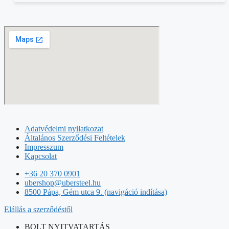
Adatvédelmi nyilatkozat
Általános Szerződési Feltételek
Impresszum
Kapcsolat
+36 20 370 0901
ubershop@ubersteel.hu
8500 Pápa, Gém utca 9. (navigáció indítása)
Elállás a szerződéstől
BOLT NYITVATARTÁS