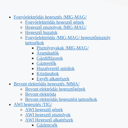
Fogyóelektródás hegesztés /MIG-MAG/
Fogyóelektródás hegesztő gépek
Hegesztő pisztolyok /MIG-MAG/
Hegesztő huzalok
Fogyóelektródás /MIG-MAG/ hegesztőpisztoly
tartozékok
Pisztolynyakak /MIG-MAG/
Áramátadók
Gázdiffúzorok
Gázterelők
Huzalvezető spirálok
Közdarabok
Egyéb alkatrészek
Bevont elektródás hegesztés /MMA/
Bevont elektródás hegesztőgépek
Bevont elektróda
Bevont elektródás hegesztési tartozékok
AWI hegesztés /TIG/
AWI hegesztő gépek
AWI hegesztő pisztolyok
AWI Hegesztő alkatrészek
Gázlencsék