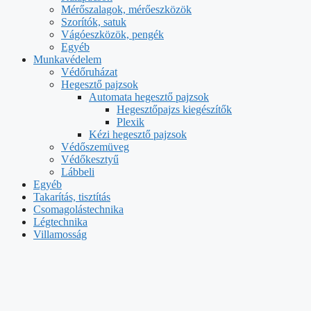
Mérőszalagok, mérőeszközök
Szorítók, satuk
Vágóeszközök, pengék
Egyéb
Munkavédelem
Védőruházat
Hegesztő pajzsok
Automata hegesztő pajzsok
Hegesztőpajzs kiegészítők
Plexik
Kézi hegesztő pajzsok
Védőszemüveg
Védőkesztyű
Lábbeli
Egyéb
Takarítás, tisztítás
Csomagolástechnika
Légtechnika
Villamosság