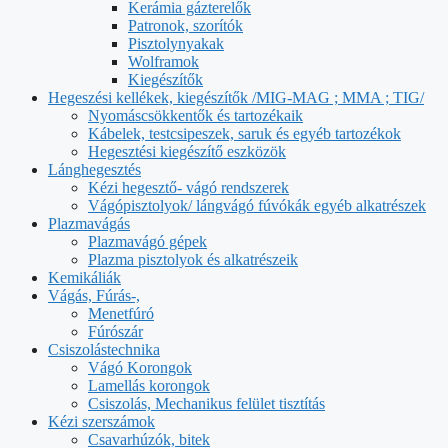
Kerámia gázterelők
Patronok, szorítók
Pisztolynyakak
Wolframok
Kiegészítők
Hegeszési kellékek, kiegészítők /MIG-MAG ; MMA ; TIG/
Nyomáscsökkentők és tartozékaik
Kábelek, testcsipeszek, saruk és egyéb tartozékok
Hegesztési kiegészítő eszközök
Lánghegesztés
Kézi hegesztő- vágó rendszerek
Vágópisztolyok/ lángvágó fúvókák egyéb alkatrészek
Plazmavágás
Plazmavágó gépek
Plazma pisztolyok és alkatrészeik
Kemikáliák
Vágás, Fúrás-,
Menetfúró
Fúrószár
Csiszolástechnika
Vágó Korongok
Lamellás korongok
Csiszolás, Mechanikus felület tisztítás
Kézi szerszámok
Csavarhúzók, bitek