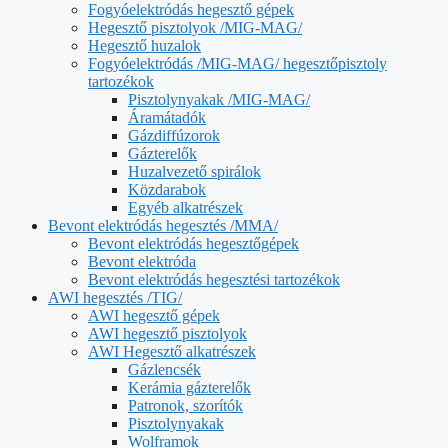
Fogyóelektródás hegesztő gépek
Hegesztő pisztolyok /MIG-MAG/
Hegesztő huzalok
Fogyóelektródás /MIG-MAG/ hegesztőpisztoly
tartozékok
Pisztolynyakak /MIG-MAG/
Áramátadók
Gázdiffúzorok
Gázterelők
Huzalvezető spirálok
Közdarabok
Egyéb alkatrészek
Bevont elektródás hegesztés /MMA/
Bevont elektródás hegesztőgépek
Bevont elektróda
Bevont elektródás hegesztési tartozékok
AWI hegesztés /TIG/
AWI hegesztő gépek
AWI hegesztő pisztolyok
AWI Hegesztő alkatrészek
Gázlencsék
Kerámia gázterelők
Patronok, szorítók
Pisztolynyakak
Wolframok