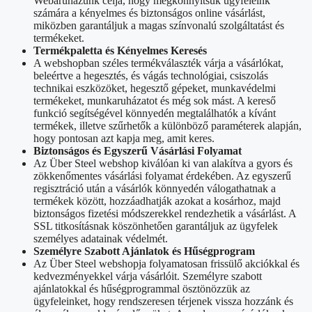
Webáruházunk célja, hogy megkönnyítsük ügyfeleink
számára a kényelmes és biztonságos online vásárlást,
miközben garantáljuk a magas színvonalú szolgáltatást és
termékeket.
Termékpaletta és Kényelmes Keresés
A webshopban széles termékválaszték várja a vásárlókat,
beleértve a hegesztés, és vágás technológiai, csiszolás
technikai eszközöket, hegesztő gépeket, munkavédelmi
termékeket, munkaruházatot és még sok mást. A kereső
funkció segítségével könnyedén megtalálhatók a kívánt
termékek, illetve szűrhetők a különböző paraméterek alapján,
hogy pontosan azt kapja meg, amit keres.
Biztonságos és Egyszerű Vásárlási Folyamat
Az Über Steel webshop kiválóan ki van alakítva a gyors és
zökkenőmentes vásárlási folyamat érdekében. Az egyszerű
regisztráció után a vásárlók könnyedén válogathatnak a
termékek között, hozzáadhatják azokat a kosárhoz, majd
biztonságos fizetési módszerekkel rendezhetik a vásárlást. A
SSL titkosításnak köszönhetően garantáljuk az ügyfelek
személyes adatainak védelmét.
Személyre Szabott Ajánlatok és Hűségprogram
Az Über Steel webshopja folyamatosan frissülő akciókkal és
kedvezményekkel várja vásárlóit. Személyre szabott
ajánlatokkal és hűségprogrammal ösztönözzük az
ügyfeleinket, hogy rendszeresen térjenek vissza hozzánk és