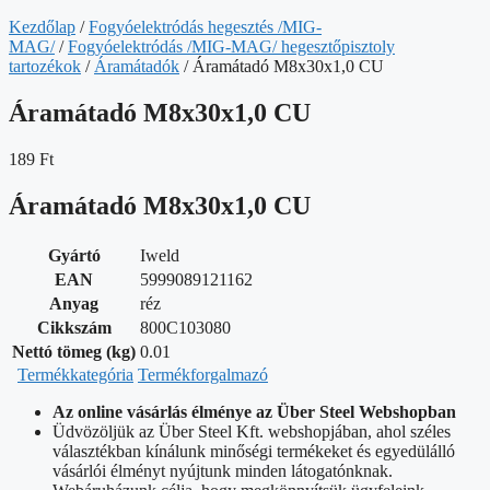
Kezdőlap
/
Fogyóelektródás hegesztés /MIG-
MAG/
/
Fogyóelektródás /MIG-MAG/ hegesztőpisztoly
tartozékok
/
Áramátadók
/ Áramátadó M8x30x1,0 CU
Áramátadó M8x30x1,0 CU
189
Ft
Áramátadó M8x30x1,0 CU
Gyártó
Iweld
EAN
5999089121162
Anyag
réz
Cikkszám
800C103080
Nettó tömeg (kg)
0.01
Termékkategória
Termékforgalmazó
Az online vásárlás élménye az Über Steel Webshopban
Üdvözöljük az Über Steel Kft. webshopjában, ahol széles
választékban kínálunk minőségi termékeket és egyedülálló
vásárlói élményt nyújtunk minden látogatónknak.