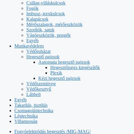
Csillag-villáskulcsok
Fogók
Imbusz-,torxkulcsok
Kalapácsok
Mérőszalagok, mérőeszközök
Szorítók, satuk
Vágóeszközök, pengék
Egyéb
Munkavédelem
Védőruházat
Hegesztő pajzsok
Automata hegesztő pajzsok
Hegesztőpajzs kiegészítők
Plexik
Kézi hegesztő pajzsok
Védőszemüveg
Védőkesztyű
Lábbeli
Egyéb
Takarítás, tisztítás
Csomagolástechnika
Légtechnika
Villamosság
Fogyóelektródás hegesztés /MIG-MAG/