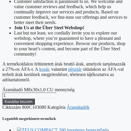
Customer satisfaction is paramount to us. We welcome and
value customer reviews and feedback, which help us
continually improve our services and products. Based on
customer feedback, we fine-tune our offerings and services to
better meet their needs.
Join Us at the Über Steel Webshop!
Last but not least, we cordially invite you to explore our
webshop, where you’re guaranteed to have a pleasant and
convenient shopping experience. Browse our products, shop
to your heart’s content, and become part of the Über Steel
community!
A termékoldalon feltüntetett árak bruttó árak, amelyek tartalmazzák
a 27%-os ÁFA-t. A
kosár
, valamint
pénztár
oldalakon az ÁFA-val
terhelt árak kerülnek megjelenítésre, tételesen tájékoztatva az
adótartalomról.
Áramátadó M8x30x1,0 CU mennyiség
Kosárba teszem
Cikkszám
800C103080
Kategória
Áramátadók
Legutóbb megtekintett termékek