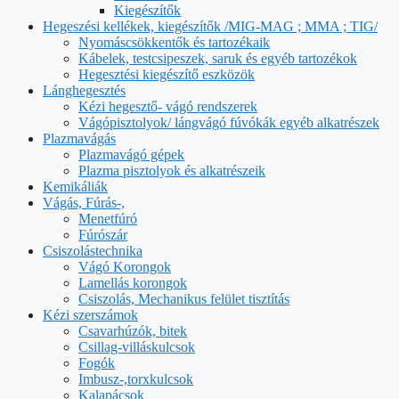
Kiegészítők
Hegeszési kellékek, kiegészítők /MIG-MAG ; MMA ; TIG/
Nyomáscsökkentők és tartozékaik
Kábelek, testcsipeszek, saruk és egyéb tartozékok
Hegesztési kiegészítő eszközök
Lánghegesztés
Kézi hegesztő- vágó rendszerek
Vágópisztolyok/ lángvágó fúvókák egyéb alkatrészek
Plazmavágás
Plazmavágó gépek
Plazma pisztolyok és alkatrészeik
Kemikáliák
Vágás, Fúrás-,
Menetfúró
Fúrószár
Csiszolástechnika
Vágó Korongok
Lamellás korongok
Csiszolás, Mechanikus felület tisztítás
Kézi szerszámok
Csavarhúzók, bitek
Csillag-villáskulcsok
Fogók
Imbusz-,torxkulcsok
Kalapácsok