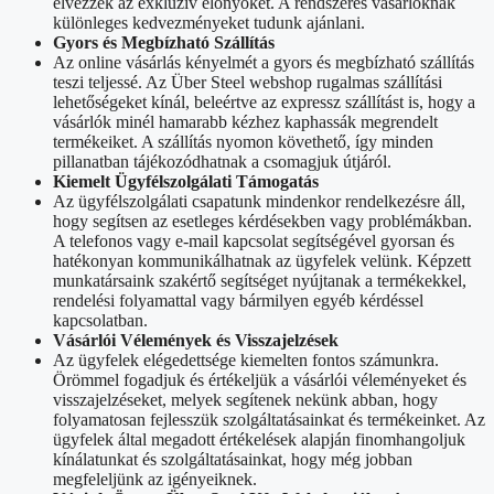
élvezzék az exkluzív előnyöket. A rendszeres vásárlóknak
különleges kedvezményeket tudunk ajánlani.
Gyors és Megbízható Szállítás
Az online vásárlás kényelmét a gyors és megbízható szállítás
teszi teljessé. Az Über Steel webshop rugalmas szállítási
lehetőségeket kínál, beleértve az expressz szállítást is, hogy a
vásárlók minél hamarabb kézhez kaphassák megrendelt
termékeiket. A szállítás nyomon követhető, így minden
pillanatban tájékozódhatnak a csomagjuk útjáról.
Kiemelt Ügyfélszolgálati Támogatás
Az ügyfélszolgálati csapatunk mindenkor rendelkezésre áll,
hogy segítsen az esetleges kérdésekben vagy problémákban.
A telefonos vagy e-mail kapcsolat segítségével gyorsan és
hatékonyan kommunikálhatnak az ügyfelek velünk. Képzett
munkatársaink szakértő segítséget nyújtanak a termékekkel,
rendelési folyamattal vagy bármilyen egyéb kérdéssel
kapcsolatban.
Vásárlói Vélemények és Visszajelzések
Az ügyfelek elégedettsége kiemelten fontos számunkra.
Örömmel fogadjuk és értékeljük a vásárlói véleményeket és
visszajelzéseket, melyek segítenek nekünk abban, hogy
folyamatosan fejlesszük szolgáltatásainkat és termékeinket. Az
ügyfelek által megadott értékelések alapján finomhangoljuk
kínálatunkat és szolgáltatásainkat, hogy még jobban
megfeleljünk az igényeiknek.