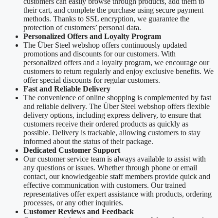
customers can easily browse through products, add them to
their cart, and complete the purchase using secure payment
methods. Thanks to SSL encryption, we guarantee the
protection of customers’ personal data.
Personalized Offers and Loyalty Program
The Über Steel webshop offers continuously updated
promotions and discounts for our customers. With
personalized offers and a loyalty program, we encourage our
customers to return regularly and enjoy exclusive benefits. We
offer special discounts for regular customers.
Fast and Reliable Delivery
The convenience of online shopping is complemented by fast
and reliable delivery. The Über Steel webshop offers flexible
delivery options, including express delivery, to ensure that
customers receive their ordered products as quickly as
possible. Delivery is trackable, allowing customers to stay
informed about the status of their package.
Dedicated Customer Support
Our customer service team is always available to assist with
any questions or issues. Whether through phone or email
contact, our knowledgeable staff members provide quick and
effective communication with customers. Our trained
representatives offer expert assistance with products, ordering
processes, or any other inquiries.
Customer Reviews and Feedback