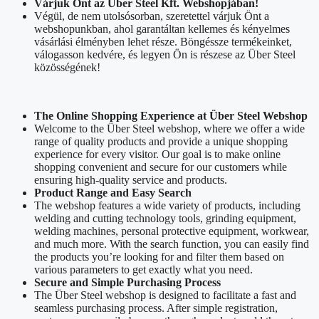
Várjuk Önt az Über Steel Kft. Webshopjában!
Végül, de nem utolsósorban, szeretettel várjuk Önt a
webshopunkban, ahol garantáltan kellemes és kényelmes
vásárlási élményben lehet része. Böngéssze termékeinket,
válogasson kedvére, és legyen Ön is részese az Über Steel
közösségének!
The Online Shopping Experience at Über Steel Webshop
Welcome to the Über Steel webshop, where we offer a wide
range of quality products and provide a unique shopping
experience for every visitor. Our goal is to make online
shopping convenient and secure for our customers while
ensuring high-quality service and products.
Product Range and Easy Search
The webshop features a wide variety of products, including
welding and cutting technology tools, grinding equipment,
welding machines, personal protective equipment, workwear,
and much more. With the search function, you can easily find
the products you’re looking for and filter them based on
various parameters to get exactly what you need.
Secure and Simple Purchasing Process
The Über Steel webshop is designed to facilitate a fast and
seamless purchasing process. After simple registration,