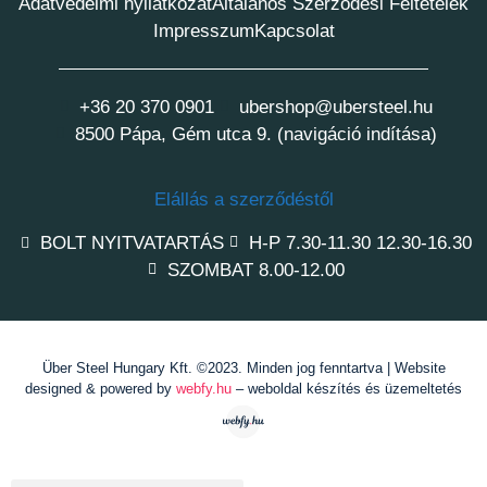
Adatvédelmi nyilatkozat
Általános Szerződési Feltételek
Impresszum
Kapcsolat
+36 20 370 0901
ubershop@ubersteel.hu
8500 Pápa, Gém utca 9. (navigáció indítása)
Elállás a szerződéstől
BOLT NYITVATARTÁS
H-P 7.30-11.30 12.30-16.30
SZOMBAT 8.00-12.00
Über Steel Hungary Kft. ©2023. Minden jog fenntartva | Website
designed & powered by
webfy.hu
– weboldal készítés és üzemeltetés