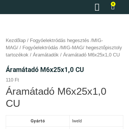
0
Kezdőlap
/
Fogyóelektródás hegesztés /MIG-
MAG/
/
Fogyóelektródás /MIG-MAG/ hegesztőpisztoly
tartozékok
/
Áramátadók
/ Áramátadó M6x25x1,0 CU
Áramátadó M6x25x1,0 CU
110
Ft
Áramátadó M6x25x1,0
CU
Gyártó
Iweld