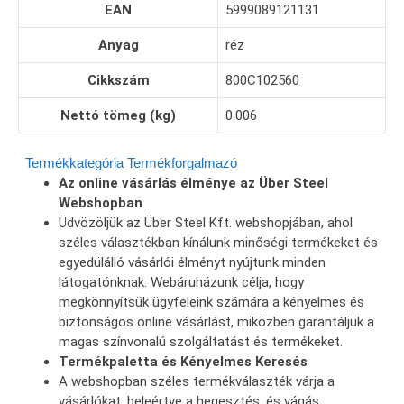
EAN
5999089121131
Anyag
réz
Cikkszám
800C102560
Nettó tömeg (kg)
0.006
Termékkategória
Termékforgalmazó
Az online vásárlás élménye az Über Steel
Webshopban
Üdvözöljük az Über Steel Kft. webshopjában, ahol
széles választékban kínálunk minőségi termékeket és
egyedülálló vásárlói élményt nyújtunk minden
látogatónknak. Webáruházunk célja, hogy
megkönnyítsük ügyfeleink számára a kényelmes és
biztonságos online vásárlást, miközben garantáljuk a
magas színvonalú szolgáltatást és termékeket.
Termékpaletta és Kényelmes Keresés
A webshopban széles termékválaszték várja a
vásárlókat, beleértve a hegesztés, és vágás