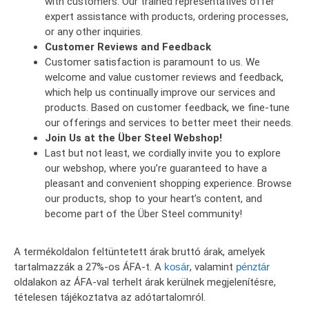
with customers. Our trained representatives offer
expert assistance with products, ordering processes,
or any other inquiries.
Customer Reviews and Feedback
Customer satisfaction is paramount to us. We
welcome and value customer reviews and feedback,
which help us continually improve our services and
products. Based on customer feedback, we fine-tune
our offerings and services to better meet their needs.
Join Us at the Über Steel Webshop!
Last but not least, we cordially invite you to explore
our webshop, where you’re guaranteed to have a
pleasant and convenient shopping experience. Browse
our products, shop to your heart’s content, and
become part of the Über Steel community!
A termékoldalon feltüntetett árak bruttó árak, amelyek
tartalmazzák a 27%-os ÁFA-t. A
kosár
, valamint
pénztár
oldalakon az ÁFA-val terhelt árak kerülnek megjelenítésre,
tételesen tájékoztatva az adótartalomról.