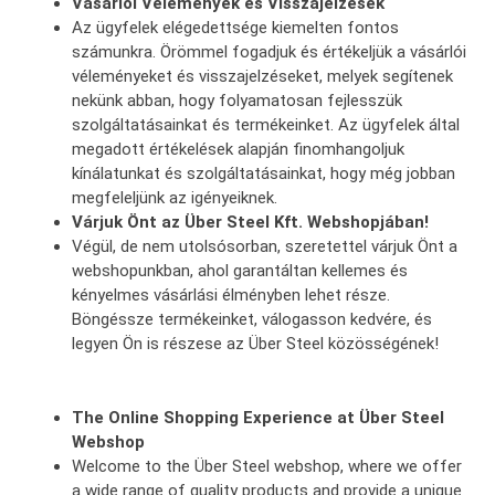
Vásárlói Vélemények és Visszajelzések
Az ügyfelek elégedettsége kiemelten fontos
számunkra. Örömmel fogadjuk és értékeljük a vásárlói
véleményeket és visszajelzéseket, melyek segítenek
nekünk abban, hogy folyamatosan fejlesszük
szolgáltatásainkat és termékeinket. Az ügyfelek által
megadott értékelések alapján finomhangoljuk
kínálatunkat és szolgáltatásainkat, hogy még jobban
megfeleljünk az igényeiknek.
Várjuk Önt az Über Steel Kft. Webshopjában!
Végül, de nem utolsósorban, szeretettel várjuk Önt a
webshopunkban, ahol garantáltan kellemes és
kényelmes vásárlási élményben lehet része.
Böngéssze termékeinket, válogasson kedvére, és
legyen Ön is részese az Über Steel közösségének!
The Online Shopping Experience at Über Steel
Webshop
Welcome to the Über Steel webshop, where we offer
a wide range of quality products and provide a unique