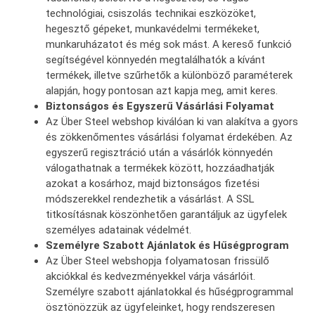
technológiai, csiszolás technikai eszközöket,
hegesztő gépeket, munkavédelmi termékeket,
munkaruházatot és még sok mást. A kereső funkció
segítségével könnyedén megtalálhatók a kívánt
termékek, illetve szűrhetők a különböző paraméterek
alapján, hogy pontosan azt kapja meg, amit keres.
Biztonságos és Egyszerű Vásárlási Folyamat
Az Über Steel webshop kiválóan ki van alakítva a gyors
és zökkenőmentes vásárlási folyamat érdekében. Az
egyszerű regisztráció után a vásárlók könnyedén
válogathatnak a termékek között, hozzáadhatják
azokat a kosárhoz, majd biztonságos fizetési
módszerekkel rendezhetik a vásárlást. A SSL
titkosításnak köszönhetően garantáljuk az ügyfelek
személyes adatainak védelmét.
Személyre Szabott Ajánlatok és Hűségprogram
Az Über Steel webshopja folyamatosan frissülő
akciókkal és kedvezményekkel várja vásárlóit.
Személyre szabott ajánlatokkal és hűségprogrammal
ösztönözzük az ügyfeleinket, hogy rendszeresen