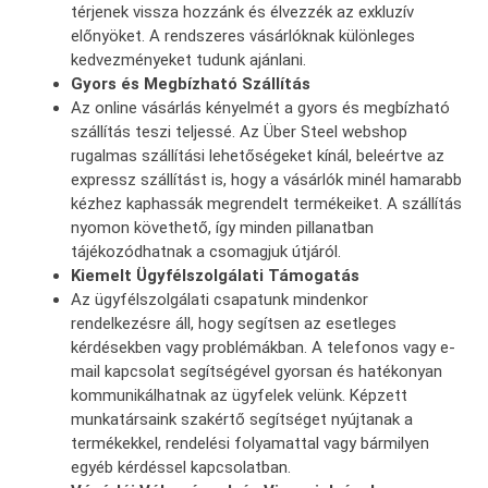
térjenek vissza hozzánk és élvezzék az exkluzív
előnyöket. A rendszeres vásárlóknak különleges
kedvezményeket tudunk ajánlani.
Gyors és Megbízható Szállítás
Az online vásárlás kényelmét a gyors és megbízható
szállítás teszi teljessé. Az Über Steel webshop
rugalmas szállítási lehetőségeket kínál, beleértve az
expressz szállítást is, hogy a vásárlók minél hamarabb
kézhez kaphassák megrendelt termékeiket. A szállítás
nyomon követhető, így minden pillanatban
tájékozódhatnak a csomagjuk útjáról.
Kiemelt Ügyfélszolgálati Támogatás
Az ügyfélszolgálati csapatunk mindenkor
rendelkezésre áll, hogy segítsen az esetleges
kérdésekben vagy problémákban. A telefonos vagy e-
mail kapcsolat segítségével gyorsan és hatékonyan
kommunikálhatnak az ügyfelek velünk. Képzett
munkatársaink szakértő segítséget nyújtanak a
termékekkel, rendelési folyamattal vagy bármilyen
egyéb kérdéssel kapcsolatban.