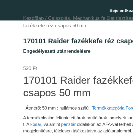
Bejelentke
Kezdőlap
/
Csiszolás, Mechanikus felület tisztítá
fazékkefe réz csapos 50 mm
170101 Raider fazékkefe réz csa
Engedélyezett utánrendelésre
520
Ft
170101 Raider fazékkef
csapos 50 mm
Átmérő: 50 mm ; hullámos szálú
Termékkategória
For
A termékoldalon feltüntetett árak bruttó árak, amelyek 
t. A
kosár
, valamint
pénztár
oldalakon az ÁFA-val terhelt 
megjelenítésre, tételesen tájékoztatva az adótartalomról.