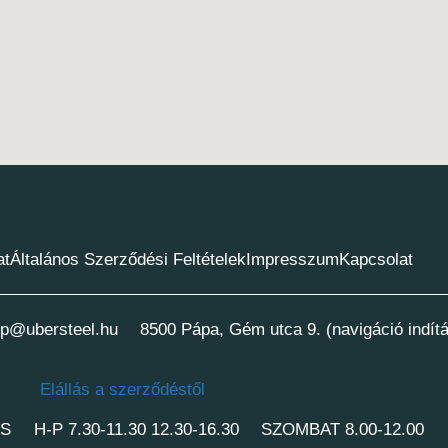
at
Általános Szerződési Feltételek
Impresszum
Kapcsolat
p@ubersteel.hu
8500 Pápa, Gém utca 9. (navigáció indít
Elállás a szerződéstől
ÁS
H-P 7.30-11.30 12.30-16.30
SZOMBAT 8.00-12.00