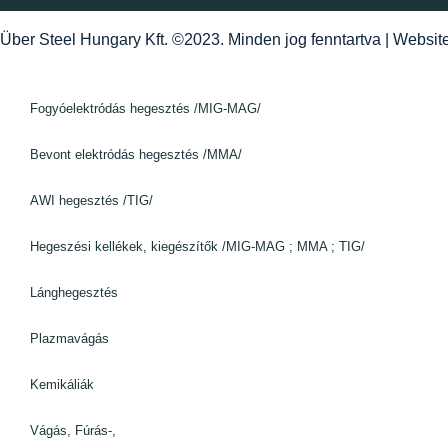
Über Steel Hungary Kft. ©2023. Minden jog fenntartva | Websi
Fogyóelektródás hegesztés /MIG-MAG/
Bevont elektródás hegesztés /MMA/
AWI hegesztés /TIG/
Hegeszési kellékek, kiegészítők /MIG-MAG ; MMA ; TIG/
Lánghegesztés
Plazmavágás
Kemikáliák
Vágás, Fúrás-,