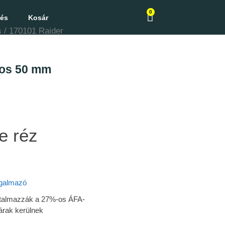
0
zés
Kosár
s
/ 170101 Raider
pos 50 mm
e réz
galmazó
tartalmazzák a 27%-os ÁFA-
árak kerülnek