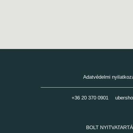
Adatvédelmi nyilatkoz
+36 20 370 0901
ubersho
BOLT NYITVATART